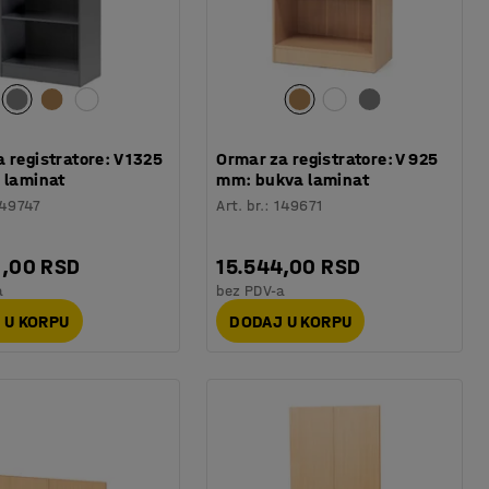
 registratore: V 1325
Ormar za registratore: V 925
 laminat
mm: bukva laminat
49747
Art. br.
:
149671
2,00 RSD
15.544,00 RSD
a
bez PDV-a
 U KORPU
DODAJ U KORPU