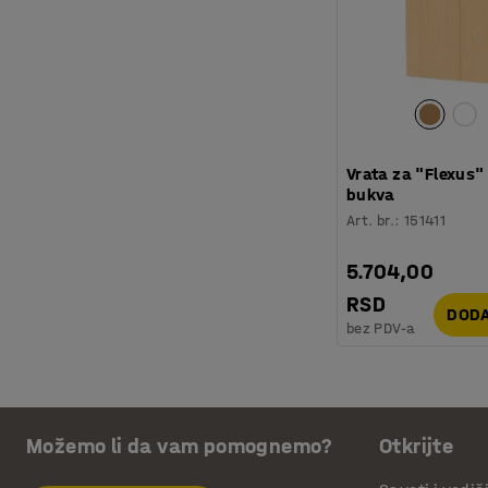
Vrata za "Flexus"
bukva
Art. br.
:
151411
5.704,00
RSD
DODA
bez PDV-a
Možemo li da vam pomognemo?
Otkrijte