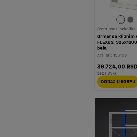
Dostupno u nekoliko 
Ormar sa kliznim 
FLEXUS, 925x120
bela
Art. br.
:
153103
36.724,00 RS
bez PDV-a
DODAJ U KORPU