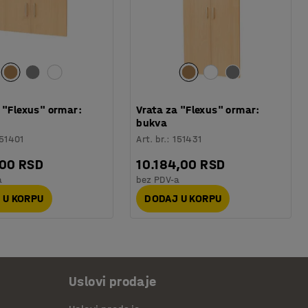
 "Flexus" ormar:
Vrata za "Flexus" ormar:
bukva
51401
Art. br.
:
151431
,00 RSD
10.184,00 RSD
a
bez PDV-a
 U KORPU
DODAJ U KORPU
Uslovi prodaje