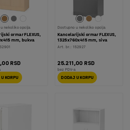
u nekoliko opcija
Dostupno u nekoliko opcija
ijski ormar FLEXUS,
Kancelarijski ormar FLEXUS,
x415 mm, bukva
1325x760x415 mm, siva
52901
Art. br.
:
152927
4,00 RSD
25.211,00 RSD
a
bez PDV-a
 U KORPU
DODAJ U KORPU