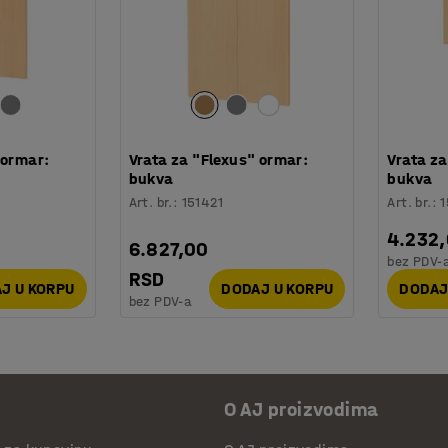
 ormar:
Vrata za "Flexus" ormar:
Vrata za
bukva
bukva
Art. br.
:
151421
Art. br.
:
1
4.232
6.827,00
bez PDV-
RSD
J U KORPU
DODAJ U KORPU
DODAJ
bez PDV-a
O AJ proizvodima