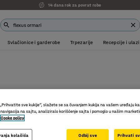
14 dana rok za povrat robe
Svlačionice i garderobe
Trpezarije
Recepcije i ulazi
„Prihvatite sve kukije“, slažete se sa čuvanjem kukija na vašem uređaju ka
 navigacija na sajtu, analiziralo korišćenje sajta i pomoglo u našim market
Cooke policy
anja kolačića
Odbij sve
Prihvati s