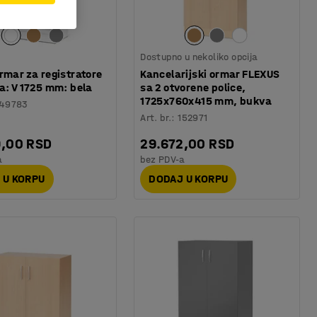
Dostupno u nekoliko opcija
rmar za registratore
Kancelarijski ormar FLEXUS
a: V 1725 mm: bela
sa 2 otvorene police,
1725x760x415 mm, bukva
149783
Art. br.
:
152971
9,00 RSD
29.672,00 RSD
a
bez PDV-a
 U KORPU
DODAJ U KORPU