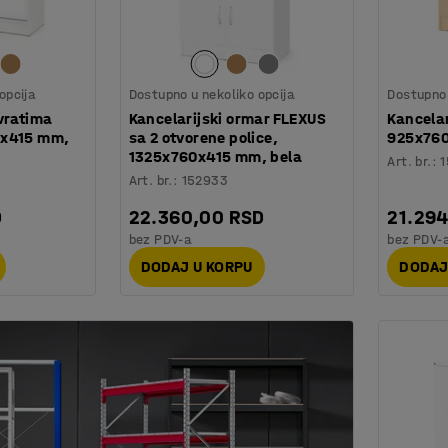
opcija
Dostupno u nekoliko opcija
Dostupno 
vratima
Kancelarijski ormar FLEXUS
Kancelar
0x415 mm,
sa 2 otvorene police,
925x760
1325x760x415 mm, bela
Art. br.
:
1
Art. br.
:
152933
D
22.360,00 RSD
21.29
bez PDV-a
bez PDV-
DODAJ U KORPU
DODAJ