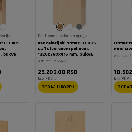
opcija
Dostupno u nekoliko opcija
ar FLEXUS
Kancelarijski ormar FLEXUS
Ormar za
ce,
sa 1 otvorenom policom,
mm: sivi
, bukva
1325x760x415 mm, bukva
Art. br.
:
1
Art. br.
:
152941
D
25.203,00 RSD
18.38
bez PDV-a
bez PDV-
DODAJ U KORPU
DODAJ