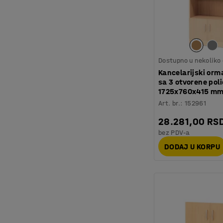
Dostupno u nekoliko 
Kancelarijski orm
sa 3 otvorene poli
1725x760x415 mm
Art. br.
:
152961
28.281,00 RS
bez PDV-a
DODAJ U KORPU