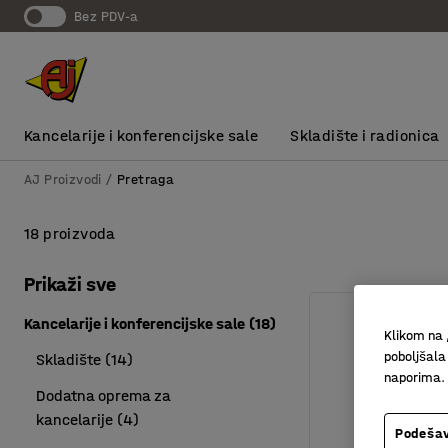
bez PDV-a
Kancelarije i konferencijske sale
Skladište i radionica
AJ Proizvodi
Pretraga
18 proizvoda
Prikaži sve
Kancelarije i konferencijske sale
(
18
)
Klikom na 
poboljšala
Skladište
(
14
)
naporima.
Dodatna oprema za
kancelarije
(
4
)
Podešav