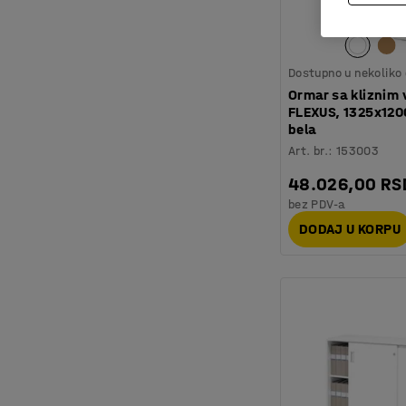
Dostupno u nekoliko 
Ormar sa kliznim 
FLEXUS, 1325x12
bela
Art. br.
:
153003
48.026,00 RS
bez PDV-a
DODAJ U KORPU