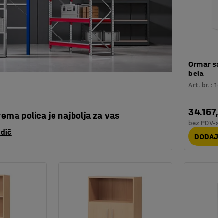
Ormar s
bela
Art. br.
:
34.157
tema polica je najbolja za vas
bez PDV-
odič
DODAJ