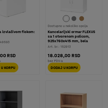
Dostupno u nekoliko opcija
a izvlačivom fiokom:
Kancelarijski ormar FLEXUS
sa 1 otvorenom policom,
925x760x415 mm, bela
149593
Art. br.
:
152913
,00 RSD
18.028,00 RSD
a
bez PDV-a
 U KORPU
DODAJ U KORPU