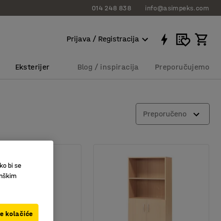
014 248 838
info@asimpeks.com
Prijava / Registracija
Eksterijer
Blog / inspiracija
Preporučujemo
Preporučeno
ko bi se
inškim
ve kolačiće