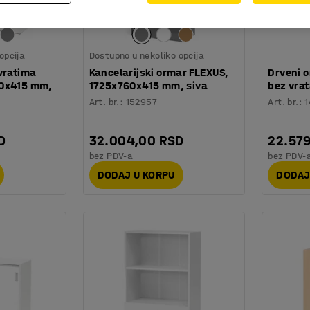
opcija
Dostupno u nekoliko opcija
vratima
Kancelarijski ormar FLEXUS,
Drveni o
00x415 mm,
1725x760x415 mm, siva
bez vrat
Art. br.
:
152957
Art. br.
:
D
32.004,00 RSD
22.57
bez PDV-a
bez PDV-
DODAJ U KORPU
DODAJ