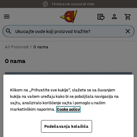
14 dana rok za povrat robe
AJ Proizvodi
O nama
O nama
Klikom na „Prihvatite sve kukije“, slažete se sa čuvanjem
kukija na vašem uređaju kako bi se poboljšala navigacija na
sajtu, analiziralo korišćenje sajta i pomoglo u našim
marketinškim naporima.
Cooke policy
Podešavanja kolačića