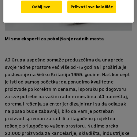
Odbij sve
Prihvati sve kolačiće
Mi smo eksperti za poboljšanje radnih mesta
AJ Grupa uspešno pomaže preduzećima da unaprede
svoje radne prostore već više od 45 godina i proširila je
poslovanje na Veliku Britaniju 1999. godine. Naš koncept
je isti od samog početka: da ponudimo kvalitetne
proizvode po korektnim cenama, isporuku po dogovoru
za sve potrebe na vašim radnim mestima. AJ nameštaj,
oprema i rešenja za enterijer dizajnirani su da odlazak
na posao bude zabavniji, bilo da vam je potreban
proizvod spreman za rad ili prilagođeno projektno
rešenje prilagođeno vašem prostoru. Nudimo preko
20.000 proizvoda za kancelarije, skladišta, industrijske