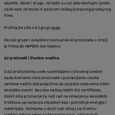
objekte, škole i drugo, od kojih su svi lako dostupni preko
naše web stranice ili pozivom našeg ljubaznog prodajnog
tima.
Pročitajte više o AJ grupi
ovde
.
Deo AJ grupe i ovlašćeni zastupnik AJ proizvoda u Srbiji
je frima AS-IMPEKS doo Valjevo
AJ proizvodi i životna sredina
U AJ proizvodima uvek razmišljamo o životnoj sredini
kada kreiramo nove proizvode i postavljamo visoke
zahteve našim dobavljačima da zajedno ostanemo lideri
ekološke svesti. Kao deo našeg 14001 ISO sertifikata,
dobili smo priznanje za naš rad na smanjenju ekoloških
troškova upravljanja otpadom kao i potrošnje energije i
materijala. Uzimamo u obzir naš uticaj na životnu
sredinu tokom celog našeg poslovanja, uključujući