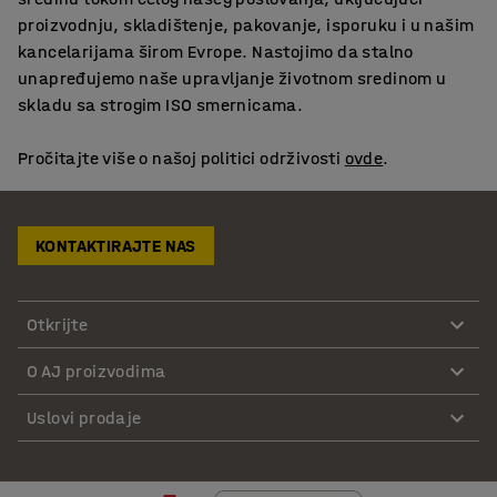
proizvodnju, skladištenje, pakovanje, isporuku i u našim
kancelarijama širom Evrope. Nastojimo da stalno
unapređujemo naše upravljanje životnom sredinom u
skladu sa strogim ISO smernicama.
Pročitajte više o našoj politici održivosti
ovde
.
KONTAKTIRAJTE NAS
Otkrijte
O AJ proizvodima
Uslovi prodaje