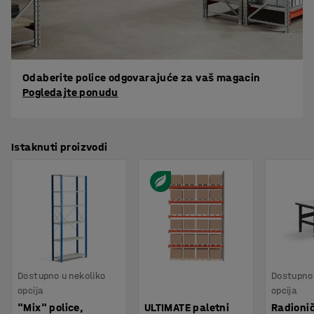
Odaberite police odgovarajuće za vaš magacin
Pogledajte ponudu
Istaknuti proizvodi
Dostupno u nekoliko
Dostupno 
opcija
opcija
"Mix" police,
ULTIMATE paletni
Radionič