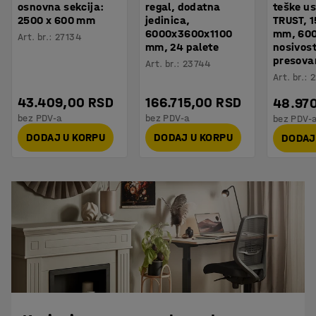
osnovna sekcija:
regal, dodatna
teške us
2500 x 600 mm
jedinica,
TRUST, 
6000x3600x1100
mm, 600
Art. br.
:
27134
mm, 24 palete
nosivost
presova
Art. br.
:
23744
Art. br.
:
2
43.409,00 RSD
166.715,00 RSD
48.97
bez PDV-a
bez PDV-a
bez PDV-
DODAJ U KORPU
DODAJ U KORPU
DODAJ