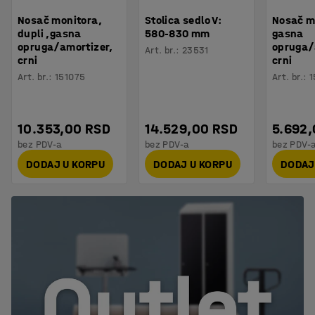
Nosač monitora,
Stolica sedlo V:
Nosač m
dupli ,gasna
580-830 mm
gasna
opruga/amortizer,
opruga/
Art. br.
:
23531
crni
crni
Art. br.
:
151075
Art. br.
:
1
10.353,00 RSD
14.529,00 RSD
5.692
bez PDV-a
bez PDV-a
bez PDV-
DODAJ U KORPU
DODAJ U KORPU
DODAJ