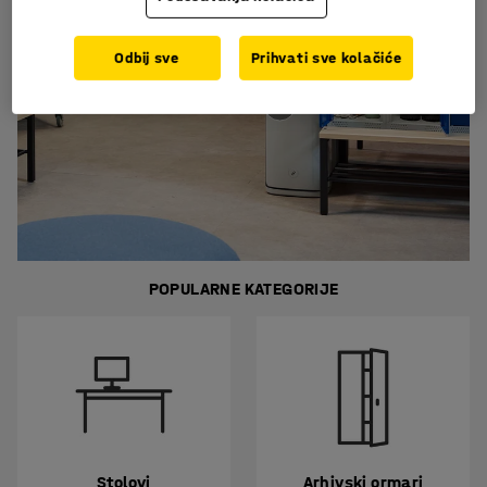
Odbij sve
Prihvati sve kolačiće
POPULARNE KATEGORIJE
Stolovi
Arhivski ormari