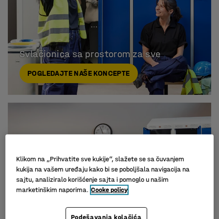
Svlačionica sa prostorom za sve
POGLEDAJTE NAŠE KONCEPTE
Dostupno u nekoliko opcija
Klikom na „Prihvatite sve kukije“, slažete se sa čuvanjem
Ormar za obuću ENTRY
kukija na vašem uređaju kako bi se poboljšala navigacija na
167.437,00 RSD
sajtu, analiziralo korišćenje sajta i pomoglo u našim
marketinškim naporima.
Cooke policy
bez PDV-a
Podešavanja kolačića