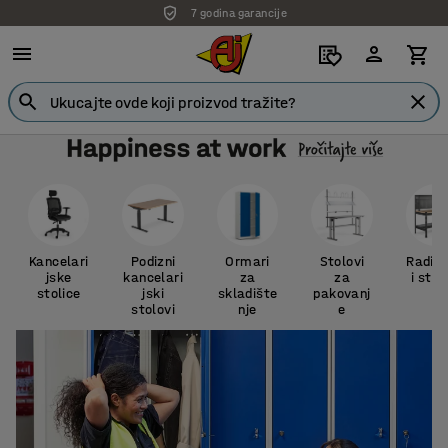
7 godina garancije
Kancelari
Podizni
Ormari
Stolovi
Radion
jske
kancelari
za
za
i stol
stolice
jski
skladište
pakovanj
stolovi
nje
e