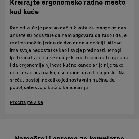
Kreirajte ergonomsko radno mesto
kod kuće
Rad od kuće je postao način života za mnoge od nas i
ankete su pokazale da nam odgovara da tako i dalje
radimo možda jedan do dva dana u nedelji. Ali sve
ima svoje nedostatke kao i svoje prednosti. Mnogi
ljudi smatraju da se manje kreću tokom radnog dana
i da ergonomija njihove kućne kancelarije nije tako
dobra kao ona na koju su inače navikli na poslu. Na
sreću, postoji nekoliko jednostavnih načina da
poboljšate svoju kućnu kancelariju!
Pročitajte više
Nameštaj i oprema za kompletno