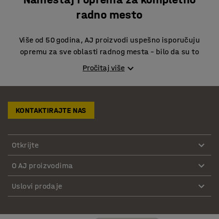
radno mesto
Više od 50 godina, AJ proizvodi uspešno isporučuju
opremu za sve oblasti radnog mesta – bilo da su to
skladišta, proizvodni pogoni, radionice
,
kancelarije
,
Pročitaj više
svlačionice
,
trpezarije, menze
,
javni prostori
ili
škole
.
Kompanija, osnovana u Švedskoj 1975. godine, sada
posluje u 21 zemlji širom Evrope. Sa širokim asortimanom
visokokvalitetnih proizvoda, od kojih su mnogi
KONTAKTIRAJTE NAS
dizajnirani i proizvedeni u našim rukama, mi smo vaša
sveobuhvatna prodavnica za nameštaj i opremu za radni
Otkrijte
prostor.
O AJ proizvodima
Oprema za skladišta, industriju i radionice
Uslovi prodaje
Kod nas ćete pronaći sve što vam je potrebno za
bezbedno i efikasno radno okruženje. Od
ergonomskih