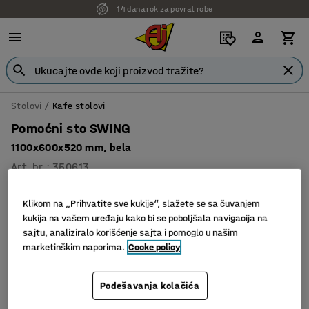
14 dana rok za povrat robe
Stolovi
Kafe stolovi
Pomoćni sto SWING
1100x600x520 mm, bela
Art. br.
:
350613
Klikom na „Prihvatite sve kukije“, slažete se sa čuvanjem
kukija na vašem uređaju kako bi se poboljšala navigacija na
sajtu, analiziralo korišćenje sajta i pomoglo u našim
marketinškim naporima.
Cooke policy
Podešavanja kolačića