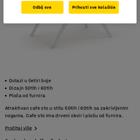
Odbij sve
Prihvati sve kolačiće
Dolazi u četiri boje
Dizajn 50tih i 60tih
Ploča od furnira
Atraktivan cafe sto u stilu 50tih i 60tih sa zakrivljenim
nogama. Cafe sto ima drveni okvir i ploču od furnira.
Pročitaj više