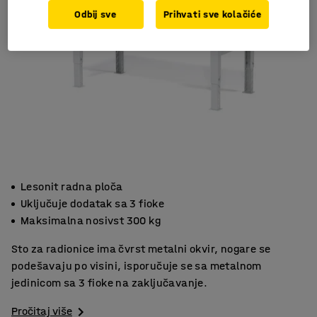
Odbij sve
Prihvati sve kolačiće
Lesonit radna ploča
Uključuje dodatak sa 3 fioke
Maksimalna nosivst 300 kg
Sto za radionice ima čvrst metalni okvir, nogare se
podešavaju po visini, isporučuje se sa metalnom
jedinicom sa 3 fioke na zaključavanje.
Pročitaj više