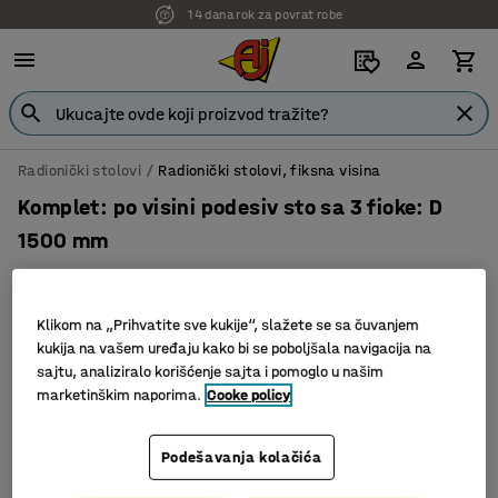
14 dana rok za povrat robe
Radionički stolovi
Radionički stolovi, fiksna visina
Komplet: po visini podesiv sto sa 3 fioke: D
1500 mm
Art. br.
:
232116
Komplet
Klikom na „Prihvatite sve kukije“, slažete se sa čuvanjem
kukija na vašem uređaju kako bi se poboljšala navigacija na
sajtu, analiziralo korišćenje sajta i pomoglo u našim
marketinškim naporima.
Cooke policy
Podešavanja kolačića