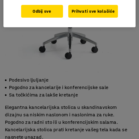
Odbij sve
Prihvati sve kolačiće
Podesivo ljuljanje
Pogodno za kancelarije i konferencijske sale
Sa točkićima za lakše kretanje
Elegantna kancelarijska stolica u skandinavskom
dizajnu sa niskim naslonom i naslonima za ruke.
Pogodno za radni sto ili u konferencijskim salama.
Kancelarijska stolica prati kretanje vašeg tela kada se
nagnete unazad.