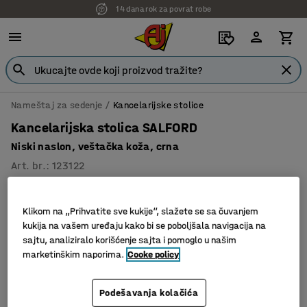
14 dana rok za povrat robe
Nameštaj za sedenje
Kancelarijske stolice
Kancelarijska stolica SALFORD
Niski naslon, veštačka koža, crna
Art. br.
:
123122
Klikom na „Prihvatite sve kukije“, slažete se sa čuvanjem
kukija na vašem uređaju kako bi se poboljšala navigacija na
sajtu, analiziralo korišćenje sajta i pomoglo u našim
marketinškim naporima.
Cooke policy
Podešavanja kolačića