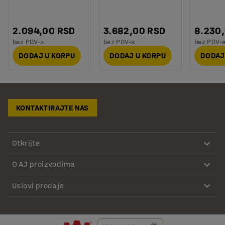
2.094,00 RSD
3.682,00 RSD
8.230
bez PDV-a
bez PDV-a
bez PDV-
DODAJ U KORPU
DODAJ U KORPU
DODAJ
KONTAKTIRAJTE NAS
Otkrijte
O AJ proizvodima
Uslovi prodaje