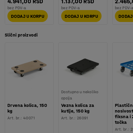
4.941,00 RSD
1.137,00 RSD
2.465
bez PDV-a
bez PDV-a
bez PDV-
DODAJ U KORPU
DODAJ U KORPU
DODAJ
Slični proizvodi
Dostupno u nekoliko
opcija
Drvena kolica, 150
Vezna kolica za
Plastičn
kg
kutije, 150 kg
nosivost
fiksna i
Art. br.
:
40071
Art. br.
:
26091
točka
Art. br.
:
2