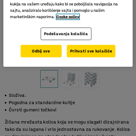
kukija na vašem uređaju kako bi se poboljšala navigacija na
sajtu, analiziralo korišćenje sajta i pomoglo u našim
marketinškim naporima.
Cooke policy
Podešavanja kolačića
Odbij sve
Prihvati sve kolačiće
Slični proizvodi
Složiva.
Pogodna za standardne kutije
Čvrsti gumeni točkovi
Žičana mrežasta kolica koja se mogu slagati dizajnirana
tako da su lagana i vrlo jednostavna za rukovanje. Kolica