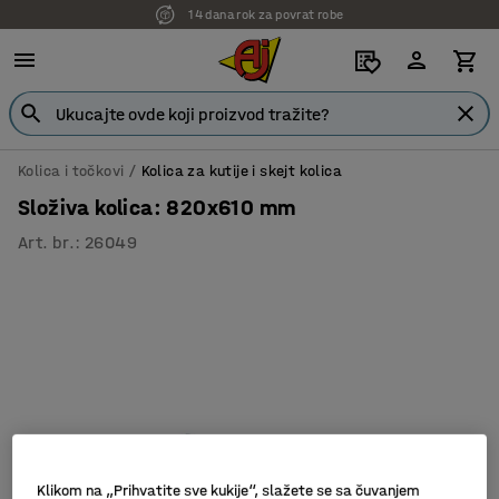
14 dana rok za povrat robe
Kolica i točkovi
Kolica za kutije i skejt kolica
Složiva kolica: 820x610 mm
Art. br.
:
26049
Klikom na „Prihvatite sve kukije“, slažete se sa čuvanjem