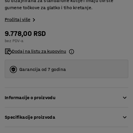
su dizajnirana za standardne kutije i imaju čvrste
gumene točkove za glatko i tiho kretanje.
Pročitaj više
9.778,00 RSD
bez PDV-a
Dodaj na listu za kupovinu
Garancija od 7 godina
Informacije o proizvodu
Raznovrsna kolica za lagani transport plastičnih kutija i
Specifikacije proizvoda
još mnogo toga.
Dužina
:
820
mm
Kolica su izrađena od galvanizovane čelične žičane