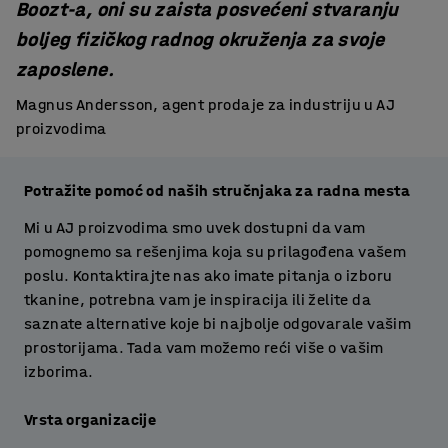
Boozt-a, oni su zaista posvećeni stvaranju
boljeg fizičkog radnog okruženja za svoje
zaposlene.
Magnus Andersson, agent prodaje za industriju u AJ
proizvodima
Potražite pomoć od naših stručnjaka za radna mesta
Mi u AJ proizvodima smo uvek dostupni da vam
pomognemo sa rešenjima koja su prilagođena vašem
poslu. Kontaktirajte nas ako imate pitanja o izboru
tkanine, potrebna vam je inspiracija ili želite da
saznate alternative koje bi najbolje odgovarale vašim
prostorijama. Tada vam možemo reći više o vašim
izborima.
Vrsta organizacije