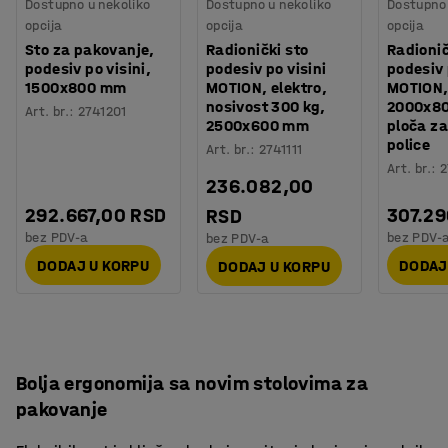
Dostupno u nekoliko
Dostupno u nekoliko
Dostupno 
opcija
opcija
opcija
Sto za pakovanje,
Radionički sto
Radionič
podesiv po visini,
podesiv po visini
podesiv 
1500x800 mm
MOTION, elektro,
MOTION,
nosivost 300 kg,
2000x8
Art. br.
:
2741201
2500x600 mm
ploča za
police
Art. br.
:
2741111
Art. br.
:
2
236.082,00
292.667,00 RSD
307.2
RSD
bez PDV-a
bez PDV-
bez PDV-a
DODAJ U KORPU
DODAJ
DODAJ U KORPU
Bolja ergonomija sa novim stolovima za
pakovanje