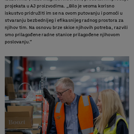
projekata u AJ proizvodima. „Bilo je veoma korisno
iskustvo pridružiti im se na ovom putovanju i pomoći u
stvaranju bezbednijeg i efikasnijeg radnog prostora za
njihov tim. Na osnovu brze skice njihovih potreba, razvili
smo prilagođene radne stanice prilagođene njihovom
poslovanju.”