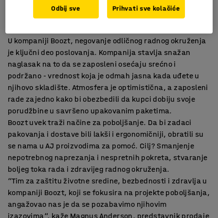
Odbij sve
Prihvati sve kolačiće
Dobar dan na poslu - svaki dan
U kompaniji Boozt, negovanje odličnog radnog okruženja
je ključni deo poslovanja. Kompanija stavlja snažan
naglasak na to da se zaposleni osećaju srećno i
podržano - vrednost koja je odmah jasna kada uđete u
njihovo skladište. Atmosfera je optimistična, a zaposleni
rade zajedno kako bi obezbedili da kupci dobiju svoje
porudžbine u savršeno upakovanim paketima.
Boozt uvek traži načine za poboljšanje. Da bi zadaci
pakovanja i dostave bili lakši i ergonomičniji, obratili su
se nama u AJ proizvodima za pomoć. Cilj? Smanjenje
nepotrebnog naprezanja i nespretnih pokreta, stvaranje
boljeg toka rada i zdravijeg radnog okruženja.
“Tim za zaštitu životne sredine, bezbednosti i zdravlja u
kompaniji Boozt, koji se fokusira na projekte poboljšanja,
angažovao nas je da se pozabavimo njihovim
izazovima“, kaže Magnus Anderson, predstavnik prodaje