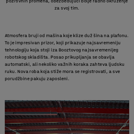
pozitivnih promena, obezbeđujući bolje radno okruženje
za svoj tim.
Atmosfera bruji od mašina koje klize duž šina na plafonu.
To je impresivan prizor, koji prikazuje najsavremeniju
tehnologiju koja stoji iza Booztovog najsavremenijeg
robotskog skladišta. Posao prikupljanja se obavlja
automatski, ali nekoliko važnih koraka zahteva ljudsku
ruku. Nova roba koja stiže mora se registrovati, a sve
porudžbine pakuju zaposleni.