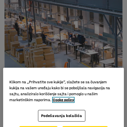
Klikom na „Prihvatite sve kukije“, slažete se sa čuvanjem
kukija na vašem uređaju kako bi se poboljšala navigacija na
sajtu, analiziralo korišćenje sajta i pomoglo u našim
marketinškim naporima.
Cooke policy
Podešavanja kolačića