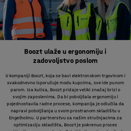
Boozt ulaže u ergonomiju i
zadovoljstvo poslom
U kompaniji Boozt, koja se bavi elektronskom trgovinom i
svakodnevno isporučuje modu kupcima, sve ide punom
parom. Iza kulisa, Boozt pridaje veliki značaj brizi o
svojim zaposlenima. Da bi poboljšala ergonomiju i
pojednostavila radne procese, kompanija je odlučila da
napravi poboljšanja u svom prostranom skladištu u
Engelholmu. U partnerstvu sa našim stručnjacima za
optimizaciju skladišta, Boozt je pokrenuo proces