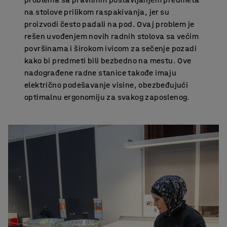
na stolove prilikom raspakivanja, jer su
proizvodi često padali na pod. Ovaj problem je
rešen uvođenjem novih radnih stolova sa većim
površinama i širokom ivicom za sečenje pozadi
kako bi predmeti bili bezbedno na mestu. Ove
nadograđene radne stanice takođe imaju
električno podešavanje visine, obezbeđujući
optimalnu ergonomiju za svakog zaposlenog.