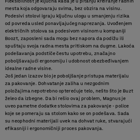
Fleksibilnost je ključna kada je u pitanju kreiranje radnih
mesta koja odgovaraju svima, bez obzira na visinu.
Podesivi stolovi igraju ključnu ulogu u smanjenju rizika
od povreda usled ponavljajućeg naprezanja. Uvođenjem
električnih stolova sa podesivom visinom u kompaniji
Boozt, zaposleni sada mogu bez napora da podižu ili
spuštaju svoja radna mesta pritiskom na dugme. Lakoća
podešavanja podstiče čestu upotrebu, značajno
poboljšavajući ergonomiju i udobnost obezbeđivanjem
idealne radne visine.
Još jedan izazov bio je poboljšanje pristupa materijalu
za pakovanje. Dohvatanje zaliha u nezgodnim
položajima nepotrebno opterećuje telo, nešto što je Buzt
želeo da izbegne. Da bi rešio ovaj problem, Magnus je
uveo pametne dodatke stolovima za pakovanje - police
koje se pomeraju sa stolom kako se on podešava. Sada
su neophodni materijali uvek na dohvat ruke, stvarajući
efikasniji i ergonomičniji proces pakovanja.