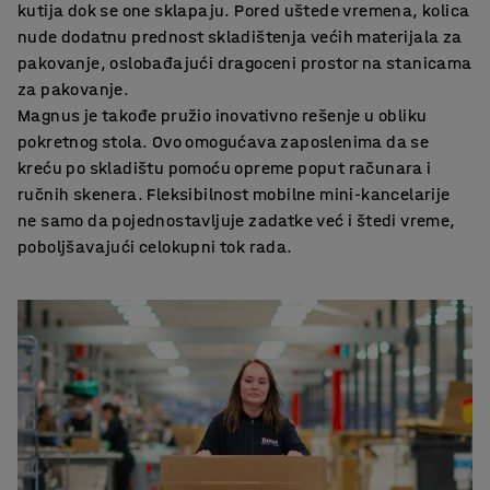
kutija dok se one sklapaju. Pored uštede vremena, kolica
nude dodatnu prednost skladištenja većih materijala za
pakovanje, oslobađajući dragoceni prostor na stanicama
za pakovanje.
Magnus je takođe pružio inovativno rešenje u obliku
pokretnog stola. Ovo omogućava zaposlenima da se
kreću po skladištu pomoću opreme poput računara i
ručnih skenera. Fleksibilnost mobilne mini-kancelarije
ne samo da pojednostavljuje zadatke već i štedi vreme,
poboljšavajući celokupni tok rada.