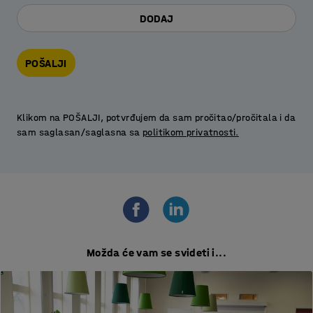
DODAJ
POŠALJI
Klikom na POŠALJI, potvrđujem da sam pročitao/pročitala i da
sam saglasan/saglasna sa
politikom privatnosti.
Možda će vam se svideti i...