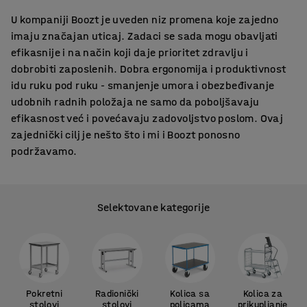
U kompaniji Boozt je uveden niz promena koje zajedno
imaju značajan uticaj. Zadaci se sada mogu obavljati
efikasnije i na način koji daje prioritet zdravlju i
dobrobiti zaposlenih. Dobra ergonomija i produktivnost
idu ruku pod ruku - smanjenje umora i obezbeđivanje
udobnih radnih položaja ne samo da poboljšavaju
efikasnost već i povećavaju zadovoljstvo poslom. Ovaj
zajednički cilj je nešto što i mi i Boozt ponosno
podržavamo.
Selektovane kategorije
Pokretni
Radionički
Kolica sa
Kolica za
stolovi
stolovi
policama
prikupljanje