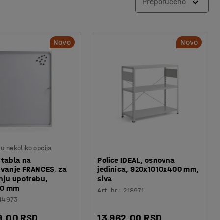
Preporučeno
Novo
Novo
u nekoliko opcija
 tabla na
Police IDEAL, osnovna
avanje FRANCES, za
jedinica, 920x1010x400 mm,
nju upotrebu,
siva
00 mm
Art. br.
:
218971
14973
9,00 RSD
13.962,00 RSD