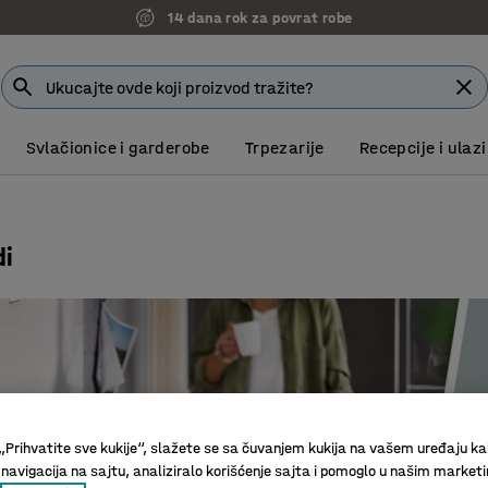
14 dana rok za povrat robe
Svlačionice i garderobe
Trpezarije
Recepcije i ulazi
di
„Prihvatite sve kukije“, slažete se sa čuvanjem kukija na vašem uređaju ka
 navigacija na sajtu, analiziralo korišćenje sajta i pomoglo u našim market