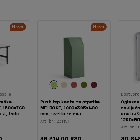
Novo
Novo
opcija
Dostupno 
 teške
Push top kanta za otpatke
Oglasna
T, 1500x760
MELROSE, 1000x395x400
zaključ
st, tvdo-
mm, svetlo zelena
unutraš
t
1200x9
Art. br.
:
231151
Art. br.
:
1
D
39.314,00 RSD
30.84