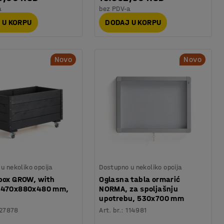
a
bez PDV-a
 U KORPU
DODAJ U KORPU
Novo
Novo
u nekoliko opcija
Dostupno u nekoliko opcija
 box GROW, with
Oglasna tabla ormarić
 470x880x480 mm,
NORMA, za spoljašnju
upotrebu, 530x700 mm
27878
Art. br.
:
114981