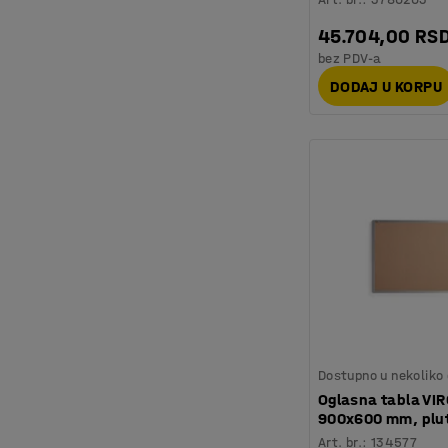
45.704,00 RS
bez PDV-a
DODAJ U KORPU
Dostupno u nekoliko 
Oglasna tabla VIR
900x600 mm, plu
Art. br.
:
134577