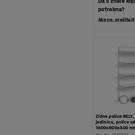
Da li znate ko
potrebna?
Ako ne, pročitaj
Zidne police RELY
jedinica, police o
1800x900x300 mm
Art. br.
:
3780203