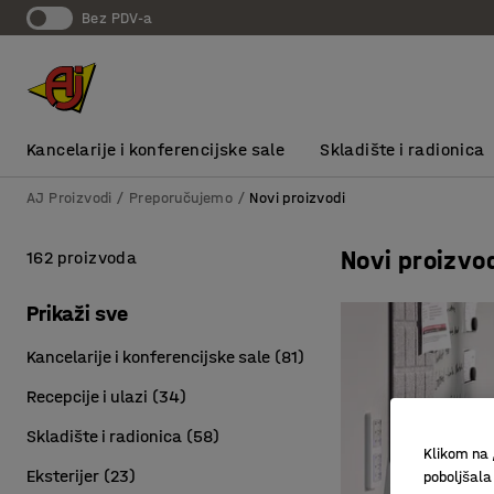
bez PDV-a
Kancelarije i konferencijske sale
Skladište i radionica
AJ Proizvodi
Preporučujemo
Novi proizvodi
Novi proizvo
162 proizvoda
Prikaži sve
Kancelarije i konferencijske sale
(
81
)
Recepcije i ulazi
(
34
)
Skladište i radionica
(
58
)
Klikom na 
Eksterijer
(
23
)
poboljšala