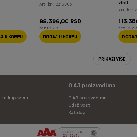
vinil
Art. br.
:
2213063
Art. br.
:
88.396,00 RSD
113.35
bez PDV-a
bez PDV-
J U KORPU
DODAJ U KORPU
DODAJ
PRIKAŽI VIŠE
O AJ proizvodima
i za kupovinu
O AJ proizvodima
Održivost
Katalog