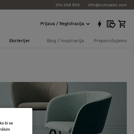
014 248 838
info@asimpeks.com
Prijava / Registracija
Eksterijer
Blog / inspiracija
Preporučujemo
ko bi se
inškim