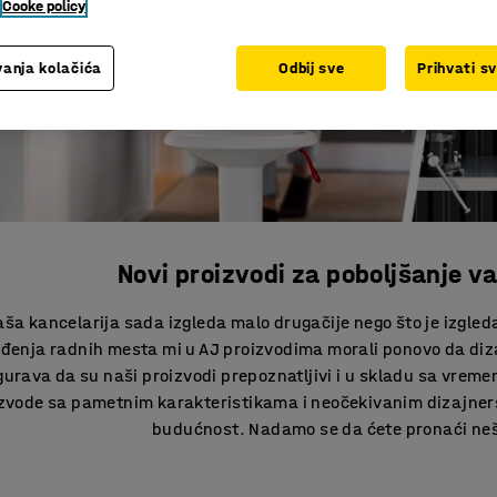
Cooke policy
anja kolačića
Odbij sve
Prihvati s
Novi proizvodi za poboljšanje 
a kancelarija sada izgleda malo drugačije nego što je izgled
đenja radnih mesta mi u AJ proizvodima morali ponovo da diza
urava da su naši proizvodi prepoznatljivi i u skladu sa vremeno
izvode sa pametnim karakteristikama i neočekivanim dizajne
budućnost. Nadamo se da ćete pronaći ne