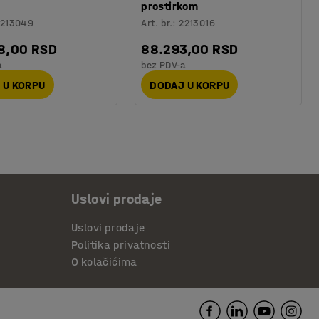
prostirkom
2213049
Art. br.
:
2213016
8,00 RSD
88.293,00 RSD
a
bez PDV-a
 U KORPU
DODAJ U KORPU
Uslovi prodaje
Uslovi prodaje
Politika privatnosti
O kolačićima