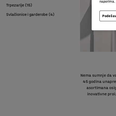
naporima.
Trpezarije
(
15
)
Svlačionice i garderobe
(
4
)
Podešav
Nema sumnje da vaš
45 godina unapre
asortimana osig
inovativne pro