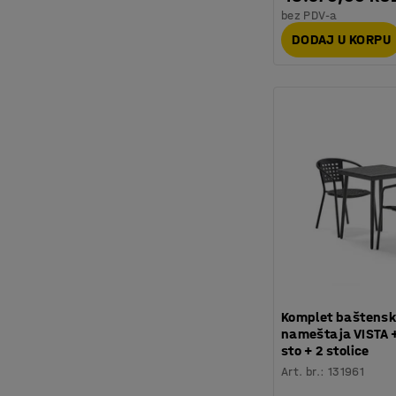
bez PDV-a
DODAJ U KORPU
Komplet baštens
nameštaja VISTA +
sto + 2 stolice
Art. br.
:
131961