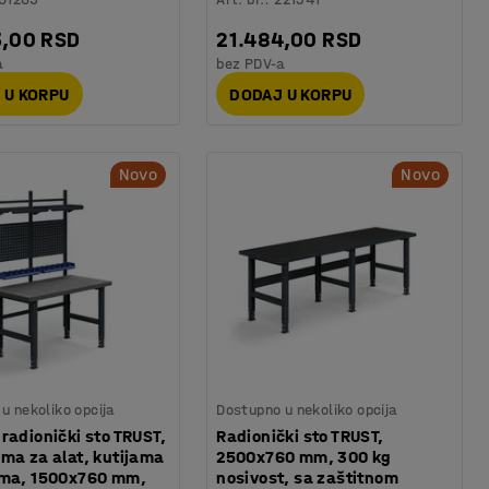
3,00 RSD
21.484,00 RSD
a
bez PDV-a
 U KORPU
DODAJ U KORPU
Novo
Novo
u nekoliko opcija
Dostupno u nekoliko opcija
radionički sto TRUST,
Radionički sto TRUST,
ma za alat, kutijama
2500x760 mm, 300 kg
ama, 1500x760 mm,
nosivost, sa zaštitnom