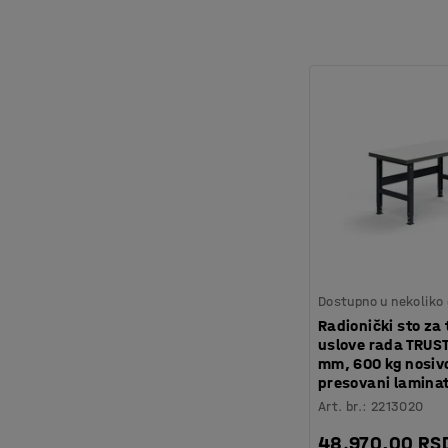
Dostupno u nekoliko 
Radionički sto za
uslove rada TRUS
mm, 600 kg nosivo
presovani lamina
Art. br.
:
2213020
48.970,00 RS