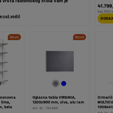
ja vrsta radioničkog stola vam je
41.799
bez PDV-
te naš vodič
DODAJ
Novo
Novo
, osnovna
Oglasna tabla VIRGINIA,
Ormarić 
d lima,
1200x900 mm, siva, alu ram
MULTICUB
, bela
1008x41
Art. br.
:
134585
Art. br.
:
1