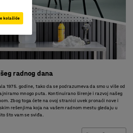
ve kolačiće
vašeg radnog dana
ala 1975. godine, tako da se podrazumeva da smo u više od
jniramo mnogo puta. Kontinuirano širenje i razvoj našeg
m. Zbog toga ćete na ovoj stranici uvek pronaći nove i
rskim rešenjima koja na vašem radnom mestu gledaju u
što što vam se sviđa.