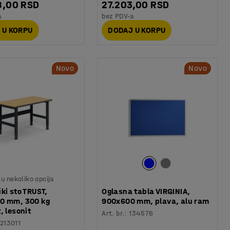
8,00 RSD
27.203,00 RSD
a
bez PDV-a
 U KORPU
DODAJ U KORPU
Novo
Novo
u nekoliko opcija
ki sto TRUST,
Oglasna tabla VIRGINIA,
0 mm, 300 kg
900x600 mm, plava, alu ram
, lesonit
Art. br.
:
134576
213011