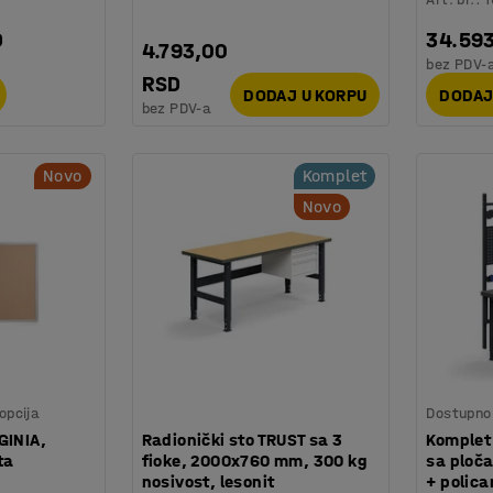
D
34.59
4.793,00
bez PDV-
RSD
DODAJ U KORPU
DODAJ
bez PDV-a
Novo
Komplet
Novo
opcija
Dostupno 
GINIA,
Radionički sto TRUST sa 3
Komplet 
ta
fioke, 2000x760 mm, 300 kg
sa ploča
nosivost, lesonit
+ polic