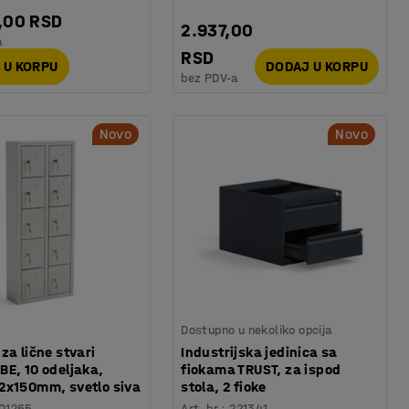
,00 RSD
2.937,00
a
RSD
 U KORPU
DODAJ U KORPU
bez PDV-a
Novo
Novo
Dostupno u nekoliko opcija
za lične stvari
Industrijska jedinica sa
E, 10 odeljaka,
fiokama TRUST, za ispod
2x150mm, svetlo siva
stola, 2 fioke
01265
Art. br.
:
221341