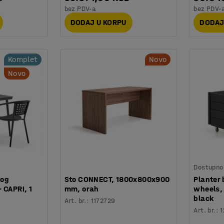
bez PDV-a
bez PDV-
DODAJ U KORPU
DODAJ
Komplet
Novo
Novo
Dostupno 
kog
Sto CONNECT, 1800x800x900
Planter
 CAPRI, 1
mm, orah
wheels,
black
Art. br.
:
1172729
Art. br.
:
1