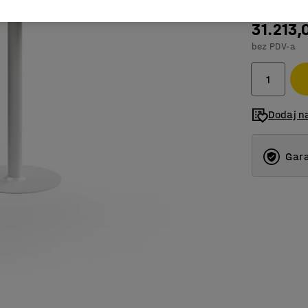
31.213,
bez PDV-a
Dodaj na
Gara