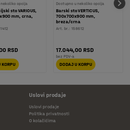
nekoliko opcija
Dostupno u nekoliko opcija
ijski sto VARIOUS,
Barski sto VERTICUS,
x900 mm, crna,
700x700x900 mm,
breza/crna
81412
Art. br.
:
158612
,00 RSD
17.044,00 RSD
bez PDV-a
U KORPU
DODAJ U KORPU
Uslovi prodaje
Uslovi prodaje
Politika privatnosti
O kolačićima