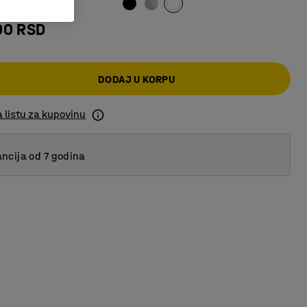
00 RSD
DODAJ U KORPU
 listu za kupovinu
ncija od 7 godina