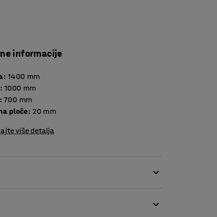
čne informacije
a
:
1400
mm
:
1000
mm
:
700
mm
Debljina ploče
:
20
mm
ajte više detalja
dodatak udobnom prostoru za sedenje.
je glatku, tvrdu i izdržljivu površinu. Sa