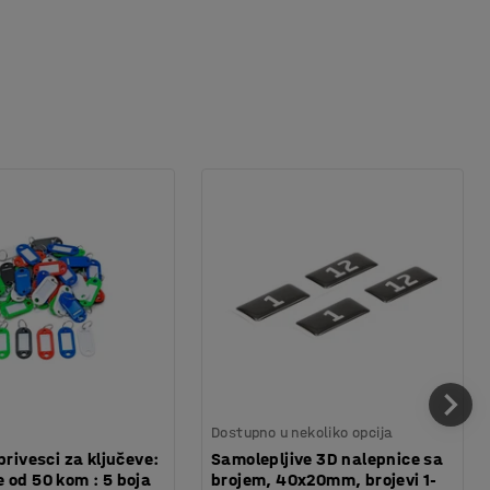
Dostupno u nekoliko opcija
privesci za ključeve:
Samolepljive 3D nalepnice sa
 od 50 kom : 5 boja
brojem, 40x20mm, brojevi 1-