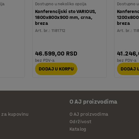
ija
Dostupno u nekoliko opcija
Dostupno u 
Konferencijski sto VARIOUS,
Konferenc
1800x800x900 mm, crna,
1200x800
breza
breza
Art. br.
:
1181712
Art. br.
:
11
46.599,00 RSD
41.246
bez PDV-a
bez PDV-a
DODAJ U KORPU
DODAJ 
O AJ proizvodima
i za kupovinu
O AJ proizvodima
Održivost
Katalog