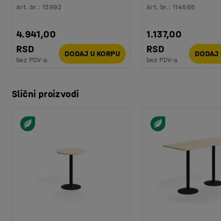
Art. br.
:
13992
Art. br.
:
114565
4.941,00
1.137,00
RSD
RSD
DODAJ U KORPU
DODAJ 
bez PDV-a
bez PDV-a
Slični proizvodi