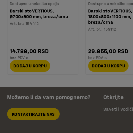
Dostupno u nekoliko opcija
Dostupno u nekoliko opc
Barski sto VERTICUS,
Barski sto VERTICUS,
Ø700x900 mm, breza/crna
1800x800x1100 mm,
breza/crna
Art. br.
:
154412
Art. br.
:
159112
14.788,00 RSD
29.855,00 RSD
bez PDV-a
bez PDV-a
DODAJ U KORPU
DODAJ U KORPU
Možemo li da vam pomognemo?
Otkrijte
Saveti i vodič
KONTAKTIRAJTE NAS