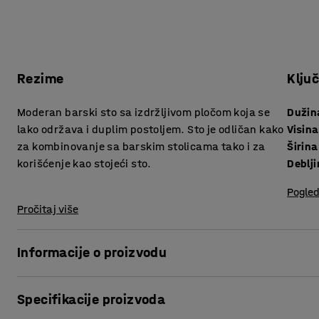
Rezime
Klju
Moderan barski sto sa izdržljivom pločom koja se
Dužin
lako održava i duplim postoljem. Sto je odličan kako
Visina
za kombinovanje sa barskim stolicama tako i za
Širina
korišćenje kao stojeći sto.
Pogled
Pročitaj više
Informacije o proizvodu
Ovaj jednostavan i moderan sto sa postoljem savršen je 
Specifikacije proizvoda
Pravougaoni vrh od laminata pod visokim pritiskom obezbeđu