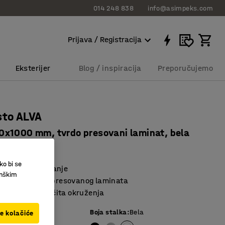
014 248 838
info@asimpeks.com
Prijava / Registracija
Eksterijer
Blog / inspiracija
Preporučujemo
sto ALVA
x1000 mm, tvrdo presovani laminat, bela
9733
ko bi se
 lak za održavanje
inškim
a ploča od jako presovanog laminata
za mnoga različita okruženja
ela
Boja stalka
:
Bela
ve kolačiće