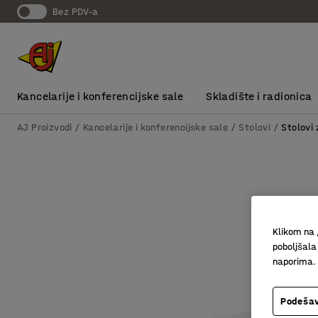
bez PDV-a
Kancelarije i konferencijske sale
Skladište i radionica
AJ Proizvodi
Kancelarije i konferencijske sale
Stolovi
Stolovi 
Klikom na 
poboljšala
naporima.
Podešav