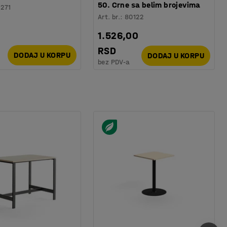
50. Crne sa belim brojevima
1271
Art. br.
:
80122
1.526,00
RSD
DODAJ U KORPU
DODAJ U KORPU
bez PDV-a