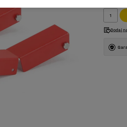
bez PDV-a
Dodaj na
Gara