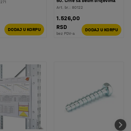
50. Crne sa belim brojevima
1271
Art. br.
:
80122
1.526,00
RSD
DODAJ U KORPU
DODAJ U KORPU
bez PDV-a