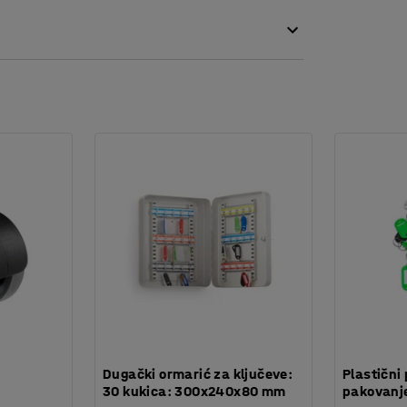
:
Dugački ormarić za ključeve:
Plastični 
30 kukica: 300x240x80 mm
pakovanje