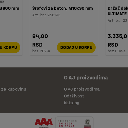
ija
, 3600 mm
Šrafovi za beton, M10x90 mm
Držač do
ULTIMATE 
Art. br.
:
238135
Art. br.
:
23
84,00
3.335,
RSD
RSD
U KORPU
DODAJ U KORPU
bez PDV-a
bez PDV-a
O AJ proizvodima
i za kupovinu
O AJ proizvodima
Održivost
Katalog