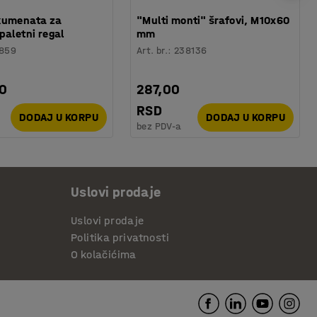
kumenata za
"Multi monti" šrafovi, M10x60
paletni regal
mm
859
Art. br.
:
238136
00
287,00
RSD
DODAJ U KORPU
DODAJ U KORPU
bez PDV-a
Uslovi prodaje
Uslovi prodaje
Politika privatnosti
O kolačićima