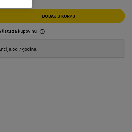
DODAJ U KORPU
 listu za kupovinu
ncija od 7 godina