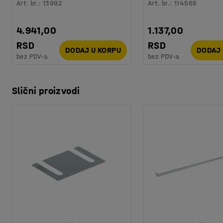
Art. br.
:
13992
Art. br.
:
114565
4.941,00
1.137,00
RSD
RSD
DODAJ U KORPU
DODAJ 
bez PDV-a
bez PDV-a
Slični proizvodi