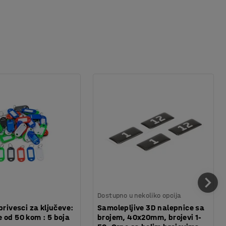
Dostupno u nekoliko opcija
privesci za ključeve:
Samolepljive 3D nalepnice sa
 od 50 kom : 5 boja
brojem, 40x20mm, brojevi 1-