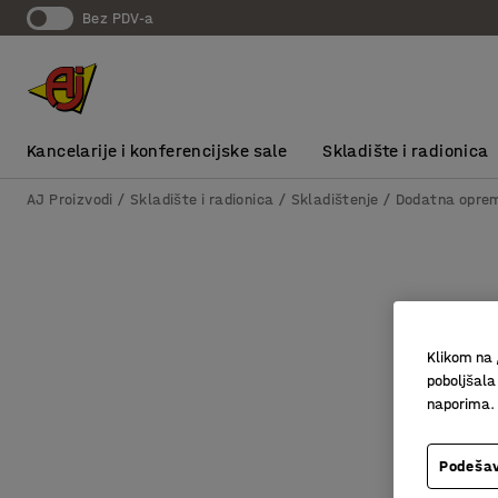
bez PDV-a
Kancelarije i konferencijske sale
Skladište i radionica
AJ Proizvodi
Skladište i radionica
Skladištenje
Dodatna oprem
Klikom na 
poboljšala
naporima.
Podešav