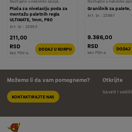
Dostupno u nekoliko opcija
Dostupno u nekoliko opc
Ploča za nivelaciju poda za
Graničnik za palete
montažu paletnih regla
Art. br.
:
23887
ULTIMATE, 1mm, P80
Art. br.
:
23853
9.386,00
211,00
RSD
RSD
DODAJ 
DODAJ U KORPU
bez PDV-a
bez PDV-a
Možemo li da vam pomognemo?
Otkrijte
Saveti i vodič
KONTAKTIRAJTE NAS