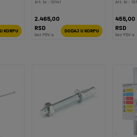
Art. br.
:
10141
Art. br.
:
10
2.465,00
455,00
RSD
RSD
U KORPU
DODAJ U KORPU
bez PDV-a
bez PDV-a