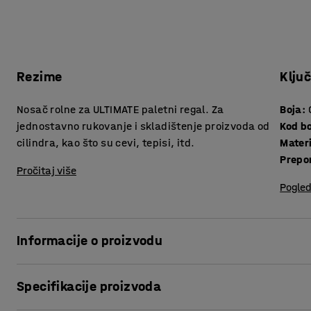
Rezime
Klju
Nosač rolne za ULTIMATE paletni regal. Za
Boja
:
jednostavno rukovanje i skladištenje proizvoda od
Kod b
cilindra, kao što su cevi, tepisi, itd.
Materi
Prepo
Pročitaj više
Pogled
Informacije o proizvodu
Popunite ULTIMATE paletni regal sa praktičnim držačem rol
Specifikacije proizvoda
montira na nosače palete i pojednostavljuje skladištenje pr
matice i slično. Nosač rolne drži robu na mestu i sastavlja