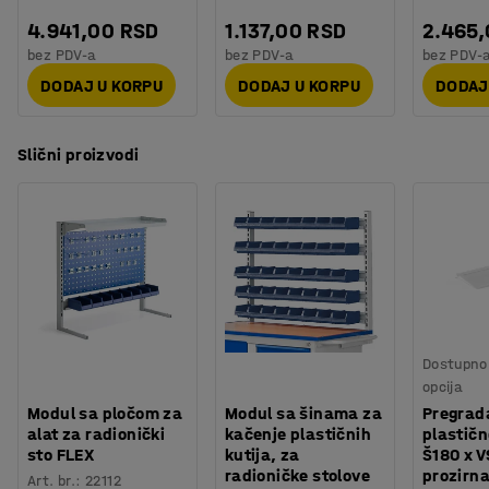
4.941,00 RSD
1.137,00 RSD
2.465
bez PDV-a
bez PDV-a
bez PDV-
DODAJ U KORPU
DODAJ U KORPU
DODAJ
Slični proizvodi
Dostupno 
opcija
Modul sa pločom za
Modul sa šinama za
Pregrad
alat za radionički
kačenje plastičnih
plastičn
sto FLEX
kutija, za
Š180 x V
radioničke stolove
prozirn
Art. br.
:
22112