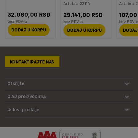
Art. br.
:
22114
Art. br.
:
2
32.080,00 RSD
29.141,00 RSD
107,00
bez PDV-a
bez PDV-a
bez PDV-
DODAJ U KORPU
DODAJ U KORPU
DODAJ
KONTAKTIRAJTE NAS
Otkrijte
O AJ proizvodima
Uslovi prodaje