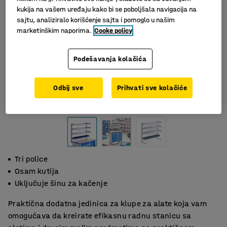
kukija na vašem uređaju kako bi se poboljšala navigacija na
sajtu, analiziralo korišćenje sajta i pomoglo u našim
marketinškim naporima.
Cooke policy
Podešavanja kolačića
Odbij sve
Prihvati sve kolačiće
Slični proizvodi
Tri police
Osam kutija
Uključuje šinu za kačenje
Praktična dodatna jedinica za klupe za alate koja vam
omogućava da kreirate efikasnu radnu stanicu sa