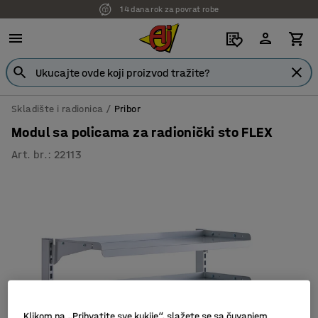
14 dana rok za povrat robe
Skladište i radionica
Pribor
Modul sa policama za radionički sto FLEX
Art. br.
:
22113
Klikom na „Prihvatite sve kukije“, slažete se sa čuvanjem