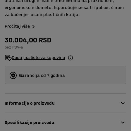
alatima i drugim malim predmetima na praktičnom,
ergonomskom dometu. Isporučuje se sa tri police, šinom
za kačenje i osam plastičnih kutija.
Pročitaj više
30.004,00 RSD
bez PDV-a
Dodaj na listu za kupovinu
Garancija od 7 godina
Informacije o proizvodu
Postavite praktičnu dodatnu jedinicu na svoju klupu za
Specifikacije proizvoda
alat da biste dobili dodatni prostor za skladištenje, na
primer za male delove, alate i druge predmete. Paket