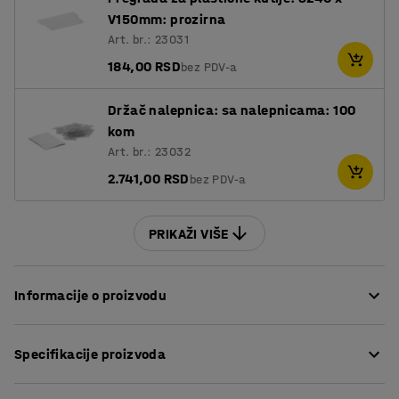
V150mm: prozirna
Art. br.: 23031
184,00 RSD
bez PDV-a
Držač nalepnica: sa nalepnicama: 100
kom
Art. br.: 23032
2.741,00 RSD
bez PDV-a
PRIKAŽI VIŠE
Informacije o proizvodu
Sa ovim kutijama možete maksimalno da iskoristite
Specifikacije proizvoda
prostor u skladištu jer su njihove dimezije prilagođene
dimenzijama polica.
Dužina
:
400
mm
Ove kutije nude efikasno skladište za sitan materijal kao