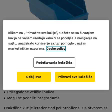
Klikom na „Prihvatite sve kukije“, slažete se sa čuvanjem
kukija na vašem uređaju kako bi se poboljšala navigacija na
sajtu, analiziralo korišćenje sajta i pomoglo u našim
marketinškim naporima.
Cooke policy
Podešavanja kolačića
Odbij sve
Prihvati sve kolačiće
Male kutije za skladištenje
Prilagođene veličini polica
Mogu se podeliti pregradama
Praktične kutije izrađene od polipropilena. Sa otvorom sa