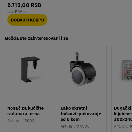
5.713,00 RSD
bez PDV-a
DODAJ U KORPU
Možda ste zainteresovani i za
Nosač za kućište
Lako okretni
Dugački
računara, crna
točkovi: pakovanje
ključeve
od 5 kom
300x24
Art. br.
:
13992
Art. br.
:
114565
Art. br.
:
1