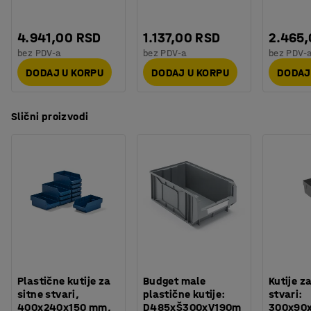
4.941,00 RSD
1.137,00 RSD
2.465
bez PDV-a
bez PDV-a
bez PDV-
DODAJ U KORPU
DODAJ U KORPU
DODAJ
Slični proizvodi
Plastične kutije za
Budget male
Kutije z
sitne stvari,
plastične kutije:
stvari:
400x240x150 mm,
D485xŠ300xV190m
300x90x