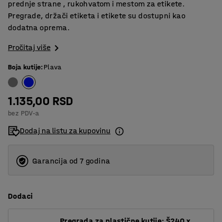
prednje strane , rukohvatom i mestom za etikete.
Pregrade, držači etiketa i etikete su dostupni kao
dodatna oprema.
Pročitaj više
Boja kutije
:
Plava
1.135,00 RSD
bez PDV-a
Dodaj na listu za kupovinu
Garancija od 7 godina
Dodaci
Pregrada za plastične kutije: Š240 x