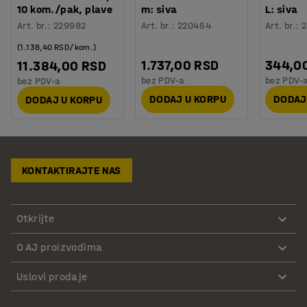
10 kom./pak, plave
m: siva
L: siva
Art. br.
:
229982
Art. br.
:
220454
Art. br.
:
2
(1.138,40 RSD/kom.)
1.737,00 RSD
344,0
11.384,00 RSD
bez PDV-a
bez PDV-
bez PDV-a
DODAJ U KORPU
DODAJ
DODAJ U KORPU
KONTAKTIRAJTE NAS
Otkrijte
O AJ proizvodima
Uslovi prodaje