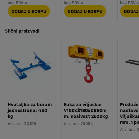
bez PDV-a
bez PDV-a
bez PDV-
DODAJ U KORPU
DODAJ U KORPU
DODAJ
Slični proizvodi
Hvataljka za burad:
Kuka za viljuškar
Produže
jednostrana: 450
V150xŠ180xD660m
nastavci
kg
m: nosivost 2500kg
viljuška
mm, 1 p
Art. br.
:
30126
Art. br.
:
26054
Art. br.
:
3