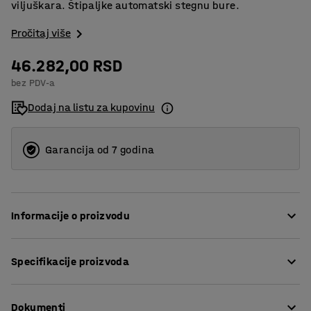
viljuškara. Štipaljke automatski stegnu bure.
Pročitaj više
46.282,00 RSD
bez PDV-a
Dodaj na listu za kupovinu
Garancija od 7 godina
Informacije o proizvodu
Automatska jedinica za stezanje bureta, čvrsta,
Specifikacije proizvoda
metalna, plastificirana. Stezaljka je dizajnirana za brzo
i lako podizanje i transport čeličnih buradi od 210 litara.
Dimenzije bubnja
:
210
L
Dokumenti
Dimenzije viljiške (ŠxV)
:
140x51
mm