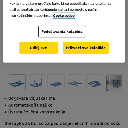
kukija na vašem uređaju kako bi se poboljšala navigacija na
sajtu, analiziralo korišćenje sajta i pomoglo u našim
marketinškim naporima.
Cooke policy
Podešavanja kolačića
Odbij sve
Prihvati sve kolačiće
Odgovara viljuškarima
Automatske štipaljke
Čvrsta čelična konstrukcija
Stezaljka za burad za podizanje čeličnih buradi pomoću