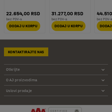
22.654,00 RSD
31.277,00 RSD
44.51
bez PDV-a
bez PDV-a
bez PDV-
DODAJ U KORPU
DODAJ U KORPU
DODAJ
KONTAKTIRAJTE NAS
Otkrijte
O AJ proizvodima
Uslovi prodaje