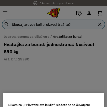
14 dana rok za povrat robe
Dodatna oprema za viljuškare
Hvataljke za burad
Hvataljka za burad: jednostrana: Nosivost
680 kg
Art. br.
:
25980
Klikom na „Prihvatite sve kukije“, slažete se sa čuvanjem