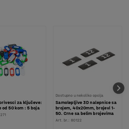
Dostupno u nekoliko opcija
privesci za ključeve:
Samolepljive 3D nalepnice sa
 od 50 kom : 5 boja
brojem, 40x20mm, brojevi 1-
50. Crne sa belim brojevima
1271
Art. br.
:
80122