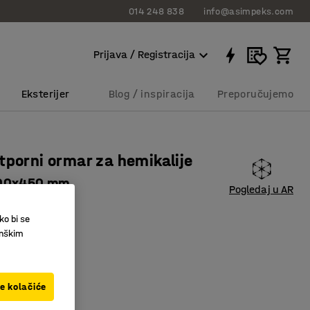
014 248 838
info@asimpeks.com
Prijava / Registracija
Eksterijer
Blog / inspiracija
Preporučujemo
tporni ormar za hemikalije
00x450 mm
Pogledaj u AR
5203
ko bi se
 police/nosači
inškim
na vatru
tilacija
ve kolačiće
,00 RSD