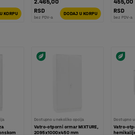
2.465,00
455,00
RSD
RSD
U KORPU
DODAJ U KORPU
bez PDV-a
bez PDV-a
ija
Dostupno u nekoliko opcija
Dostupno u 
za
Vatro-otporni ormar MIXTURE,
Vatro-otp
ronskom
2095x1000x450 mm
hemikali