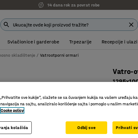
14 dana rok za povrat robe
Svlačionice i garderobe
Trpezarije
Recepcije i ulazi
nosno skladištenje
Vatrootporni ormari
Vatro-o
1295x10
Art. br.
:
75
„Prihvatite sve kukije“, slažete se sa čuvanjem kukija na vašem uređaju ka
Podesive
 navigacija na sajtu, analiziralo korišćenje sajta i pomoglo u našim market
Ispitano 
Cooke policy
Dobra ven
anja kolačića
Odbij sve
Prihvati s
174.521