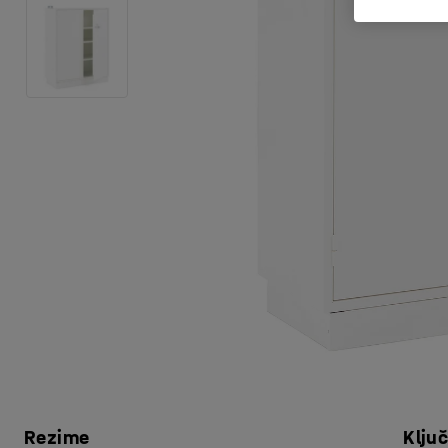
Rezime
Klju