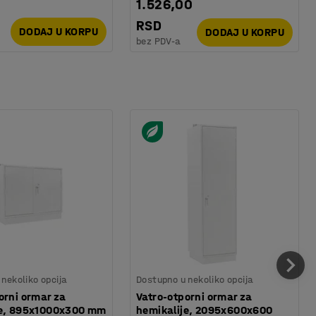
1.526,00
RSD
DODAJ U KORPU
DODAJ U KORPU
bez PDV-a
nekoliko opcija
Dostupno u nekoliko opcija
orni ormar za
Vatro-otporni ormar za
je, 895x1000x300 mm
hemikalije, 2095x600x600