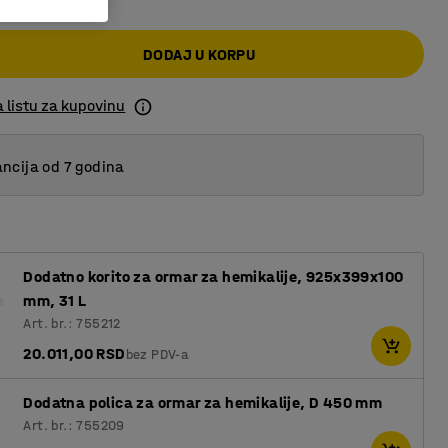
DODAJ U KORPU
 listu za kupovinu
ncija od 7 godina
Dodatno korito za ormar za hemikalije, 925x399x100
mm, 31 L
Art. br.: 755212
20.011,00 RSD
bez PDV-a
Dodatna polica za ormar za hemikalije, D 450 mm
Art. br.: 755209