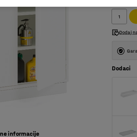
bez PDV-a
Dodaj na
Gara
Dodaci
čne informacije