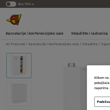
bez PDV-a
Kancelarije i konferencijske sale
Skladište i radionica
AJ Proizvodi
Kancelarije i konferencijske sale
Skladište
Sigur
Klikom na 
poboljšala
naporima.
Podešav