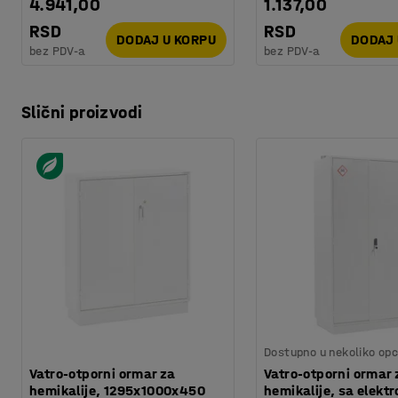
4.941,00
1.137,00
RSD
RSD
DODAJ U KORPU
DODAJ 
bez PDV-a
bez PDV-a
Slični proizvodi
Dostupno u nekoliko opc
Vatro-otporni ormar za
Vatro-otporni ormar 
hemikalije, 1295x1000x450
hemikalije, sa elekt