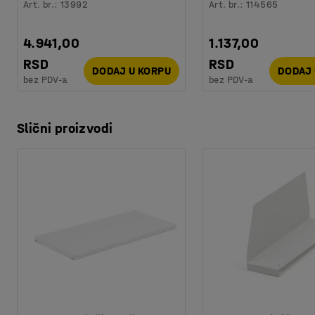
Art. br.
:
13992
Art. br.
:
114565
4.941,00
1.137,00
RSD
RSD
DODAJ U KORPU
DODAJ 
bez PDV-a
bez PDV-a
Slični proizvodi