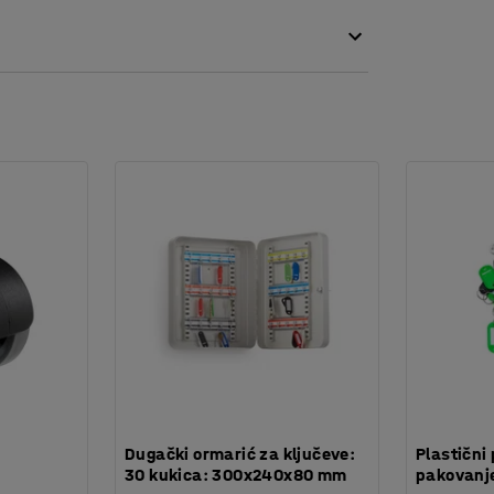
:
Dugački ormarić za ključeve:
Plastični 
30 kukica: 300x240x80 mm
pakovanje