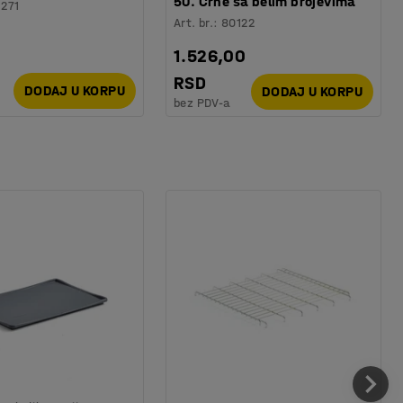
50. Crne sa belim brojevima
1271
Art. br.
:
80122
1.526,00
RSD
DODAJ U KORPU
DODAJ U KORPU
bez PDV-a