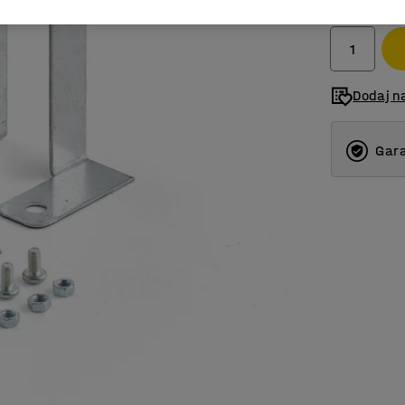
bez PDV-a
Dodaj na
Gara