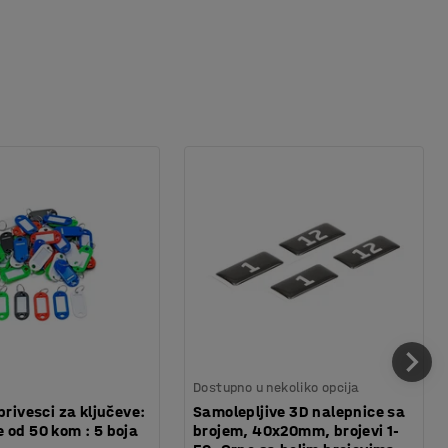
Dostupno u nekoliko opcija
privesci za ključeve:
Samolepljive 3D nalepnice sa
 od 50 kom : 5 boja
brojem, 40x20mm, brojevi 1-