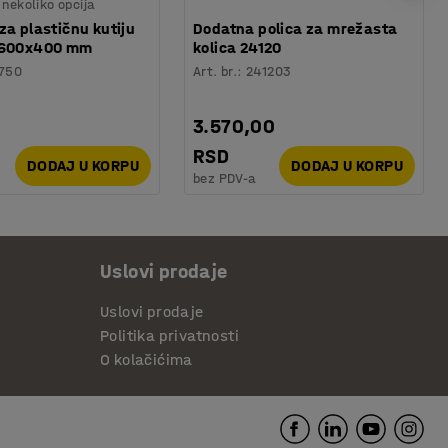
nekoliko opcija
za plastičnu kutiju
Dodatna polica za mrežasta
 600x400 mm
kolica 24120
750
Art. br.
:
241203
3.570,00
RSD
DODAJ U KORPU
DODAJ U KORPU
bez PDV-a
Uslovi prodaje
Uslovi prodaje
Politika privatnosti
O kolačićima