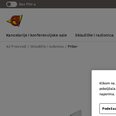
bez PDV-a
Kancelarije i konferencijske sale
Skladište i radionica
AJ Proizvodi
Skladište i radionica
Pribor
Klikom na 
poboljšala
naporima.
Podešav