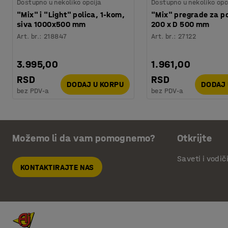
Dostupno u nekoliko opcija
Dostupno u nekoliko opc
"Mix" i "Light" polica, 1-kom,
"Mix" pregrade za po
siva 1000x500 mm
200 x D 500 mm
Art. br.
:
218847
Art. br.
:
27122
3.995,00
1.961,00
RSD
RSD
DODAJ U KORPU
DODAJ 
bez PDV-a
bez PDV-a
Možemo li da vam pomognemo?
Otkrijte
Saveti i vodič
KONTAKTIRAJTE NAS