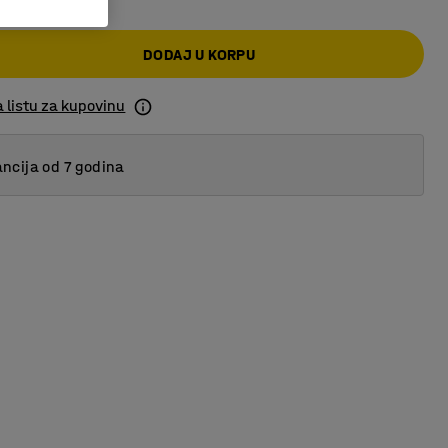
DODAJ U KORPU
 listu za kupovinu
ncija od 7 godina