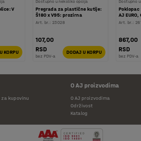
ija
Dostupno u nekoliko opcija
Dostupno u 
lice: V
Pregrada za plastične kutije:
Poklopac 
Š180 x V95: prozirna
AJ EURO,
Art. br.
:
23028
Art. br.
:
26
107,00
867,00
RSD
RSD
U KORPU
DODAJ U KORPU
bez PDV-a
bez PDV-a
O AJ proizvodima
i za kupovinu
O AJ proizvodima
Održivost
Katalog