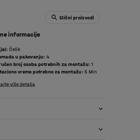
Slični proizvodi
čne informacije
jal
:
Čelik
komada u pakovanju
:
4
ručen broj osoba potrebnih za montažu
:
1
ntaciono vreme potrebno za montažu
:
5
Min
ajte više detalja
teme visine 2500 mm. Nosači pričvršćuju
ini je stabilnijom. Isporučuje se sa zavrtnjima