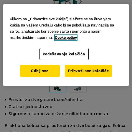
Klikom na „Prihvatite sve kukije“, slažete se sa čuvanjem
kukija na vašem uređaju kako bi se poboljšala navigacija na
sajtu, analiziralo korišćenje sajta i pomoglo u našim
marketinškim naporima.
Cooke policy
Podešavanja kolačića
Odbij sve
Prihvati sve kolačiće
Prostor za dve gasne boce/cilindra
Glatko i jednostavno
Sigurnosni lanac za držanje cilindara na mestu
Praktična kolica sa prostorom za dve boce za gas. Kolica