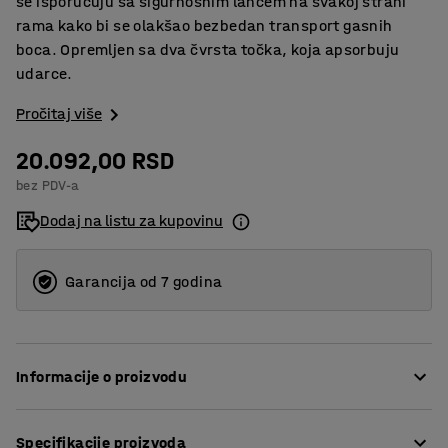
se isporučuju sa sigurnosnim lancem na svakoj strani
rama kako bi se olakšao bezbedan transport gasnih
boca. Opremljen sa dva čvrsta točka, koja apsorbuju
udarce.
Pročitaj više
20.092,00 RSD
bez PDV-a
Dodaj na listu za kupovinu
Garancija od 7 godina
Informacije o proizvodu
Ova kolica za gasni cilindar imaju robustan čelični
Specifikacije proizvoda
cevasti dizajn koji je plastificiran za nesmetan i