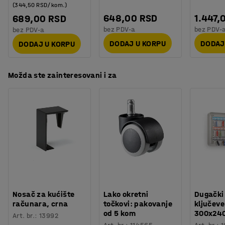
(344,50 RSD/kom.)
648,00 RSD
1.447,
689,00 RSD
bez PDV-a
bez PDV-
bez PDV-a
DODAJ U KORPU
DODAJ
DODAJ U KORPU
Možda ste zainteresovani i za
Nosač za kućište
Lako okretni
Dugački
računara, crna
točkovi: pakovanje
ključeve
od 5 kom
300x24
Art. br.
:
13992