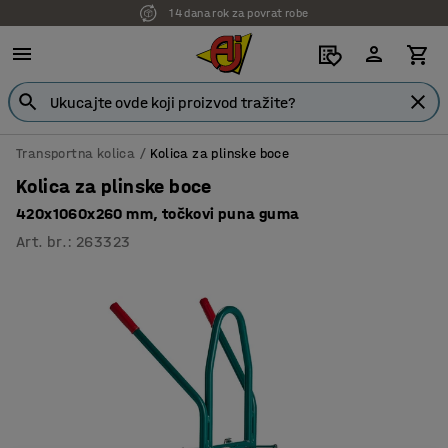
14 dana rok za povrat robe
Transportna kolica
Kolica za plinske boce
Kolica za plinske boce
420x1060x260 mm, točkovi puna guma
Art. br.
:
263323