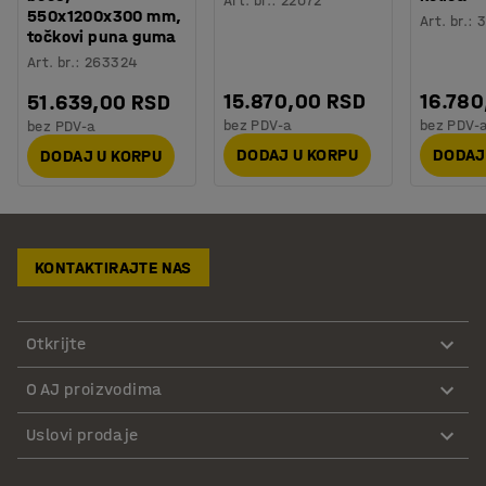
Art. br.
:
22072
550x1200x300 mm,
Art. br.
:
3
točkovi puna guma
Art. br.
:
263324
15.870,00 RSD
16.780
51.639,00 RSD
bez PDV-a
bez PDV-
bez PDV-a
DODAJ U KORPU
DODAJ
DODAJ U KORPU
KONTAKTIRAJTE NAS
Otkrijte
O AJ proizvodima
Uslovi prodaje