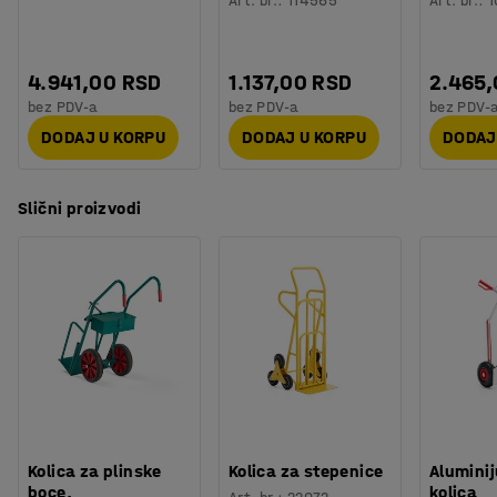
Art. br.
:
114565
Art. br.
:
1
4.941,00 RSD
1.137,00 RSD
2.465
bez PDV-a
bez PDV-a
bez PDV-
DODAJ U KORPU
DODAJ U KORPU
DODAJ
Slični proizvodi
Kolica za plinske
Kolica za stepenice
Alumini
boce,
kolica