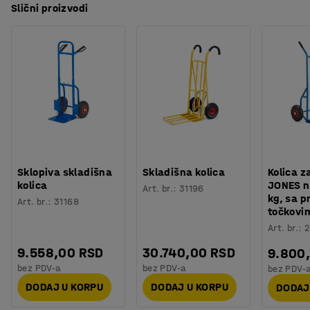
Slični proizvodi
Sklopiva skladišna
Skladišna kolica
Kolica z
kolica
JONES n
Art. br.
:
31196
kg, sa 
Art. br.
:
31168
točkovi
Art. br.
:
2
9.558,00 RSD
30.740,00 RSD
9.800
bez PDV-a
bez PDV-a
bez PDV-
DODAJ U KORPU
DODAJ U KORPU
DODAJ