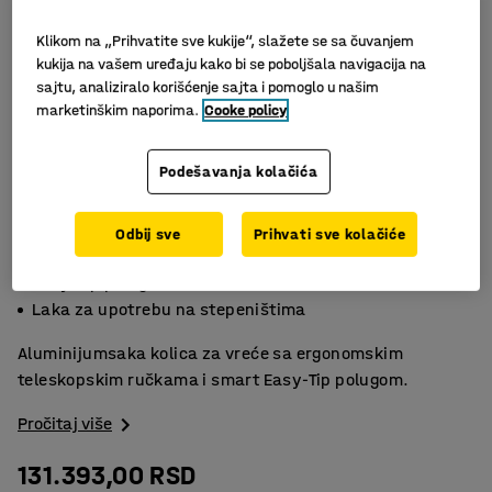
Klikom na „Prihvatite sve kukije“, slažete se sa čuvanjem
kukija na vašem uređaju kako bi se poboljšala navigacija na
sajtu, analiziralo korišćenje sajta i pomoglo u našim
marketinškim naporima.
Cooke policy
Podešavanja kolačića
Odbij sve
Prihvati sve kolačiće
Ergonomske ručke
Easy-Tip poluga
Laka za upotrebu na stepeništima
Aluminijumsaka kolica za vreće sa ergonomskim
teleskopskim ručkama i smart Easy-Tip polugom.
Pročitaj više
131.393,00 RSD