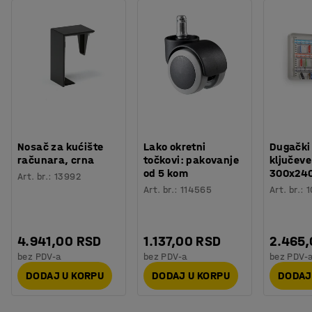
Nosač za kućište
Lako okretni
Dugački
računara, crna
točkovi: pakovanje
ključeve
od 5 kom
300x24
Art. br.
:
13992
Art. br.
:
114565
Art. br.
:
1
4.941,00 RSD
1.137,00 RSD
2.465
bez PDV-a
bez PDV-a
bez PDV-
DODAJ U KORPU
DODAJ U KORPU
DODAJ