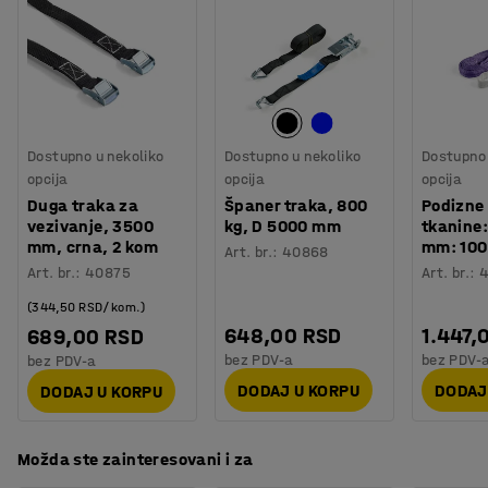
Nosivost
:
250
kg
Aluminijumska kolica za vreće imaju na ramu klizače za
Tip gume
:
Guma
lakšu upotrebu na stepenicama.
Preklopna platforma
:
Da
Teleskopska ručka
:
Da
Prilagođeno za upotrebu na stepenicama
:
Da
Preporučen broj osoba potrebnih za montažu
:
1
Dostupno u nekoliko
Dostupno u nekoliko
Dostupno 
Orijentaciono vreme potrebno za montažu
:
5
Min
opcija
opcija
opcija
Težina
:
17,31
kg
Duga traka za
Španer traka, 800
Podizne 
Montaža
:
Sklopljeno
vezivanje, 3500
kg, D 5000 mm
tkanine
mm, crna, 2 kom
mm: 100
Art. br.
:
40868
Art. br.
:
40875
Art. br.
:
(344,50 RSD/kom.)
648,00 RSD
1.447,
689,00 RSD
bez PDV-a
bez PDV-
bez PDV-a
DODAJ U KORPU
DODAJ
DODAJ U KORPU
Možda ste zainteresovani i za