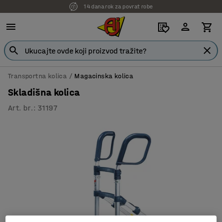
14 dana rok za povrat robe
Transportna kolica
Magacinska kolica
Skladišna kolica
Art. br.
:
31197