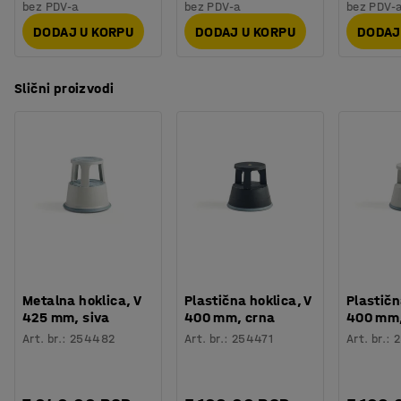
bez PDV-a
bez PDV-a
bez PDV-
DODAJ U KORPU
DODAJ U KORPU
DODAJ
Slični proizvodi
Metalna hoklica, V
Plastična hoklica, V
Plastičn
425 mm, siva
400 mm, crna
400 mm,
Art. br.
:
254482
Art. br.
:
254471
Art. br.
:
2