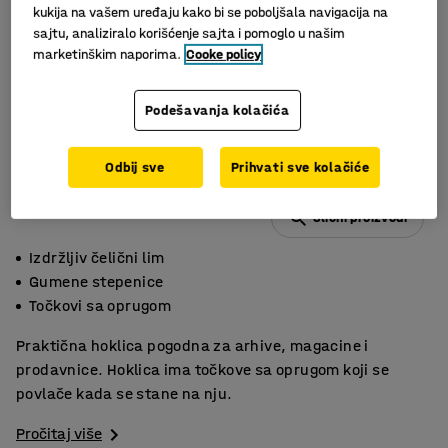
kukija na vašem uređaju kako bi se poboljšala navigacija na
sajtu, analiziralo korišćenje sajta i pomoglo u našim
marketinškim naporima.
Cooke policy
Podešavanja kolačića
Odbij sve
Prihvati sve kolačiće
Slični proizvodi
Izdržljiv čelični lim
Gumene stepenice
Točkovi sa oprugom
Praktična hoklica pogodna za arhive, magacine i
prodavnice. Hoklica ima točkove sa oprugom koji se
povlače kada se stane na nju.
Pročitaj više