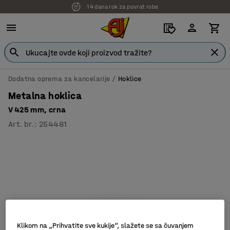
14 dana rok za povrat robe
7 godina garancije
Dodatna oprema za kancelarije
Hoklice
Metalna hoklica
V 425 mm, crna
Art. br.
:
254481
Klikom na „Prihvatite sve kukije“, slažete se sa čuvanjem