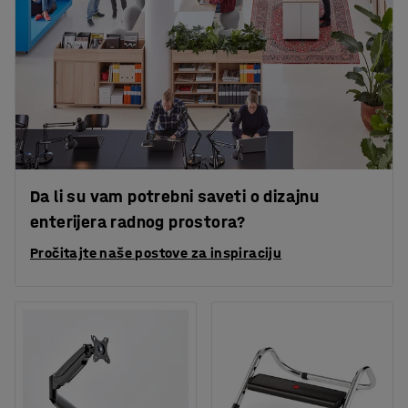
Da li su vam potrebni saveti o dizajnu
enterijera radnog prostora?
Pročitajte naše postove za inspiraciju