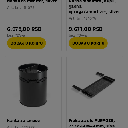
Nosač za monitor, silver
Nosač monitora, dupli,
gasna
Art. br.
:
151072
opruga/amortizer, silver
Art. br.
:
151074
6.975,00 RSD
9.671,00 RSD
bez PDV-a
bez PDV-a
DODAJ U KORPU
DODAJ U KORPU
Kanta za smeće
Fioka za sto PURPOSE,
733x260x44 mm, siva
Art. br.
:
125227