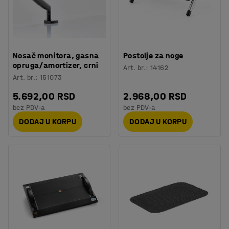
Nosač monitora, gasna
Postolje za noge
opruga/amortizer, crni
Art. br.
:
14162
Art. br.
:
151073
5.692,00 RSD
2.968,00 RSD
bez PDV-a
bez PDV-a
DODAJ U KORPU
DODAJ U KORPU