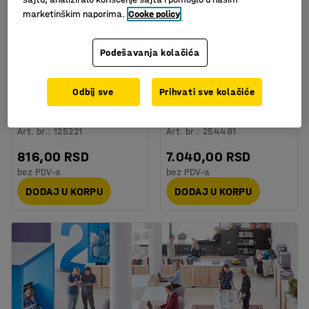
marketinškim naporima.
Cooke policy
Podešavanja kolačića
Odbij sve
Prihvati sve kolačiće
Korpa za papirne
Metalna hoklica, V 425
otpatke: crna
mm, crna
Art. br.
:
125221
Art. br.
:
254481
816,00 RSD
7.040,00 RSD
bez PDV-a
bez PDV-a
DODAJ U KORPU
DODAJ U KORPU