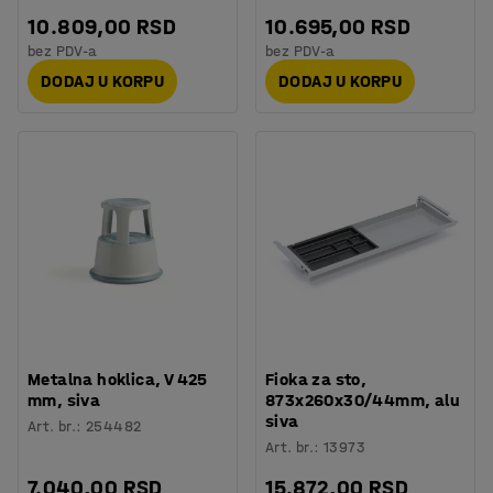
10.809,00 RSD
10.695,00 RSD
bez PDV-a
bez PDV-a
DODAJ U KORPU
DODAJ U KORPU
Metalna hoklica, V 425
Fioka za sto,
mm, siva
873x260x30/44mm, alu
siva
Art. br.
:
254482
Art. br.
:
13973
7.040,00 RSD
15.872,00 RSD