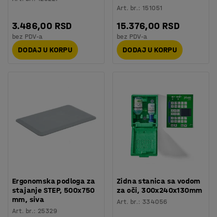
Art. br.
:
151051
3.486,00 RSD
15.376,00 RSD
bez PDV-a
bez PDV-a
DODAJ U KORPU
DODAJ U KORPU
Ergonomska podloga za
Zidna stanica sa vodom
stajanje STEP, 500x750
za oči, 300x240x130mm
mm, siva
Art. br.
:
334056
Art. br.
:
25329