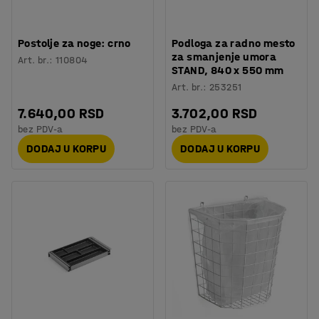
Postolje za noge: crno
Podloga za radno mesto
za smanjenje umora
Art. br.
:
110804
STAND, 840 x 550 mm
Art. br.
:
253251
7.640,00 RSD
3.702,00 RSD
bez PDV-a
bez PDV-a
DODAJ U KORPU
DODAJ U KORPU