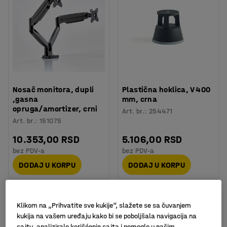
Nosač monitora, dupli
Plastična hoklica, V 400
,gasna
mm, crna
opruga/amortizer, crni
Art. br.
:
254471
Art. br.
:
151075
10.353,00 RSD
5.106,00 RSD
bez PDV-a
bez PDV-a
DODAJ U KORPU
DODAJ U KORPU
Klikom na „Prihvatite sve kukije“, slažete se sa čuvanjem
kukija na vašem uređaju kako bi se poboljšala navigacija na
sajtu, analiziralo korišćenje sajta i pomoglo u našim