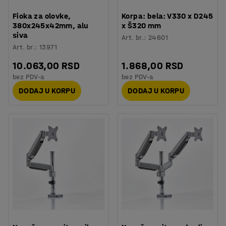
Fioka za olovke,
Korpa: bela: V330 x D245
380x245x42mm, alu
x Š320 mm
siva
Art. br.
:
24601
Art. br.
:
13971
10.063,00 RSD
1.868,00 RSD
bez PDV-a
bez PDV-a
DODAJ U KORPU
DODAJ U KORPU