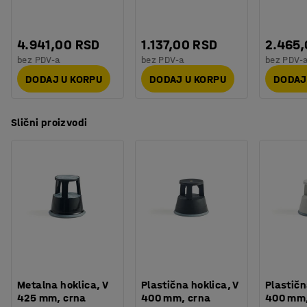
4.941,00 RSD
1.137,00 RSD
2.465
bez PDV-a
bez PDV-a
bez PDV-
DODAJ U KORPU
DODAJ U KORPU
DODAJ
Slični proizvodi
Metalna hoklica, V
Plastična hoklica, V
Plastičn
425 mm, crna
400 mm, crna
400 mm,