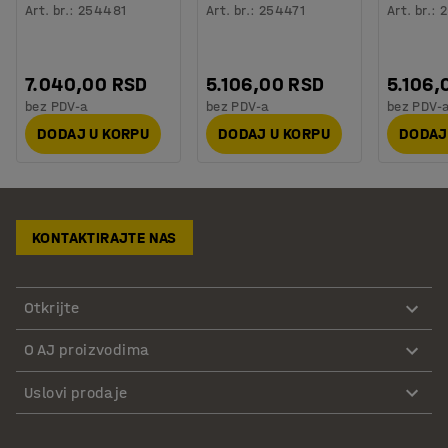
Art. br.
:
254481
Art. br.
:
254471
Art. br.
:
2
7.040,00 RSD
5.106,00 RSD
5.106,
bez PDV-a
bez PDV-a
bez PDV-
DODAJ U KORPU
DODAJ U KORPU
DODAJ
KONTAKTIRAJTE NAS
Otkrijte
O AJ proizvodima
Uslovi prodaje