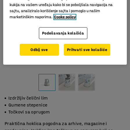
kukija na vašem uređaju kako bi se poboljšala navigacija na
sajtu, analiziralo korišćenje sajta i pomoglo u našim
marketinškim naporima.
Cooke policy
Podešavanja kolačića
Odbij sve
Prihvati sve kolačiće
Izdržljiv čelični lim
Gumene stepenice
Točkovi sa oprugom
Praktična hoklica pogodna za arhive, magacine i