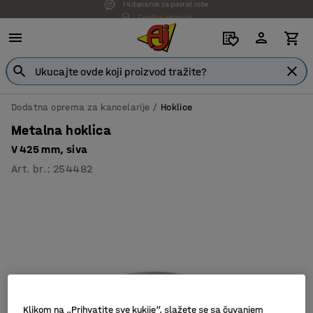
7 godina garancije
Dodatna oprema za kancelarije
Hoklice
Metalna hoklica
V 425 mm, siva
Art. br.
:
254482
Klikom na „Prihvatite sve kukije“, slažete se sa čuvanjem