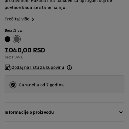
prodavnice. Hoklica ima točkove sa oprugom koji se
povlače kada se stane na nju.
Pročitaj više
Boja
:
Siva
7.040,00 RSD
bez PDV-a
Dodaj na listu za kupovinu
Garancija od 7 godina
Informacije o proizvodu
Pametna, fleksibilna i čvrsta hoklica koja će vam pomoći