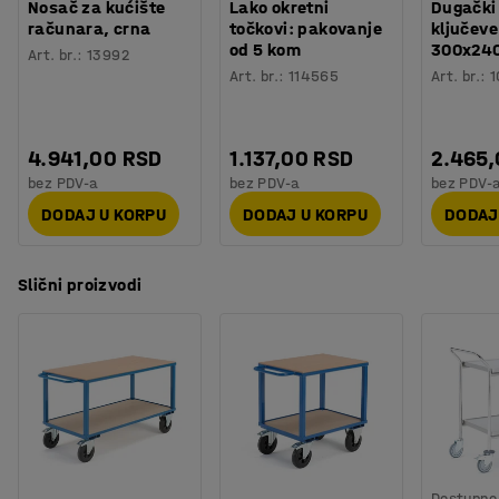
Nosač za kućište
Lako okretni
Dugački
Dimenzije otvora
:
105x75-80
mm
računara, crna
točkovi: pakovanje
ključeve
od 5 kom
300x24
Preporučen broj osoba potrebnih za montažu
:
2
Art. br.
:
13992
Art. br.
:
114565
Art. br.
:
1
Orijentaciono vreme potrebno za montažu
:
30
Min
Težina
:
42,2
kg
Montaža
:
Potrebno je sklapanje
4.941,00 RSD
1.137,00 RSD
2.465
bez PDV-a
bez PDV-a
bez PDV-
DODAJ U KORPU
DODAJ U KORPU
DODAJ
Slični proizvodi
Dostupno 