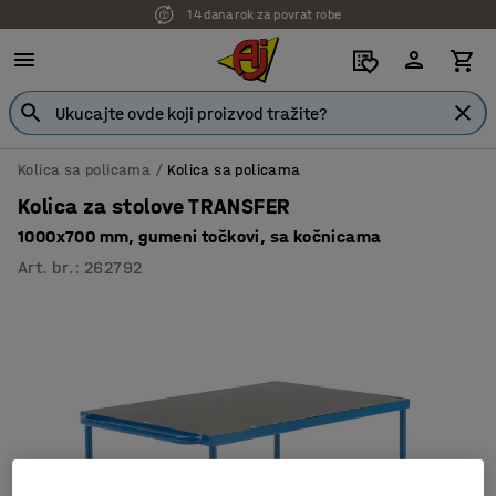
14 dana rok za povrat robe
7 godina garancije
Kolica sa policama
Kolica sa policama
Kolica za stolove TRANSFER
1000x700 mm, gumeni točkovi, sa kočnicama
Art. br.
:
262792