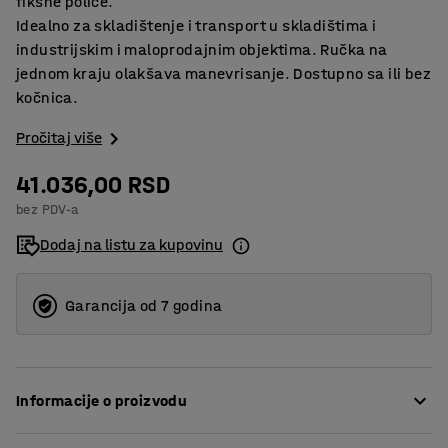
fiksne police.
Idealno za skladištenje i transport u skladištima i
industrijskim i maloprodajnim objektima. Ručka na
jednom kraju olakšava manevrisanje. Dostupno sa ili bez
kočnica.
Pročitaj više
41.036,00 RSD
bez PDV-a
Dodaj na listu za kupovinu
Garancija od 7 godina
Informacije o proizvodu
Čvrsta kolica stabilnog dizajna. Pogodno za premeštanje