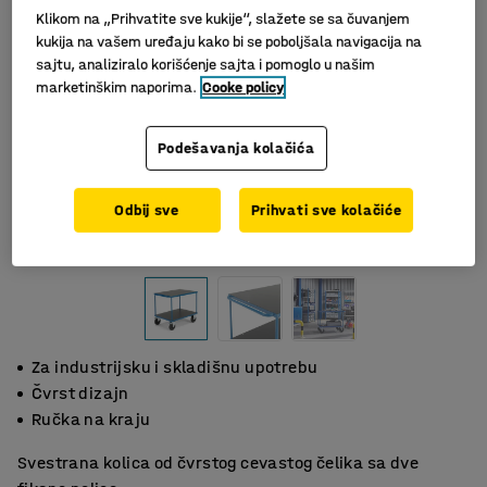
Klikom na „Prihvatite sve kukije“, slažete se sa čuvanjem
kukija na vašem uređaju kako bi se poboljšala navigacija na
sajtu, analiziralo korišćenje sajta i pomoglo u našim
marketinškim naporima.
Cooke policy
Podešavanja kolačića
Odbij sve
Prihvati sve kolačiće
Za industrijsku i skladišnu upotrebu
Čvrst dizajn
Ručka na kraju
Svestrana kolica od čvrstog cevastog čelika sa dve