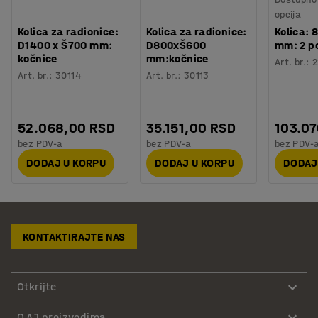
opcija
Kolica za radionice:
Kolica za radionice:
Kolica: 
D1400 x Š700 mm:
D800xŠ600
mm: 2 po
kočnice
mm:kočnice
Art. br.
:
2
Art. br.
:
30114
Art. br.
:
30113
52.068,00 RSD
35.151,00 RSD
103.0
bez PDV-a
bez PDV-a
bez PDV-
DODAJ U KORPU
DODAJ U KORPU
DODAJ
KONTAKTIRAJTE NAS
Otkrijte
O AJ proizvodima