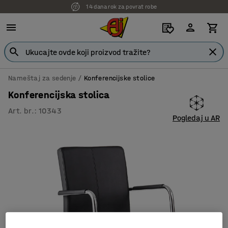
14 dana rok za povrat robe
7 godina garancije
Nameštaj za sedenje
Konferencijske stolice
Konferencijska stolica
Art. br.
:
10343
Pogledaj u AR