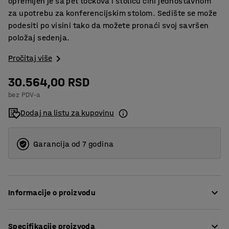
opremljen je sa pet točkova i stolicu čini jednostavnom
za upotrebu za konferencijskim stolom. Sedište se može
podesiti po visini tako da možete pronaći svoj savršen
položaj sedenja.
Pročitaj više
30.564,00 RSD
bez PDV-a
Dodaj na listu za kupovinu
Garancija od 7 godina
Informacije o proizvodu
Udobno sedenje na elegantnoj konferencijskoj stolici koja
Specifikacije proizvoda
je pogodna za većinu okruženja. Sedište i naslon za