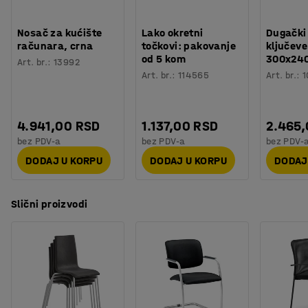
Nosač za kućište
Lako okretni
Dugački
računara, crna
točkovi: pakovanje
ključeve
od 5 kom
300x24
Art. br.
:
13992
Art. br.
:
114565
Art. br.
:
1
4.941,00 RSD
1.137,00 RSD
2.465
bez PDV-a
bez PDV-a
bez PDV-
DODAJ U KORPU
DODAJ U KORPU
DODAJ
Slični proizvodi