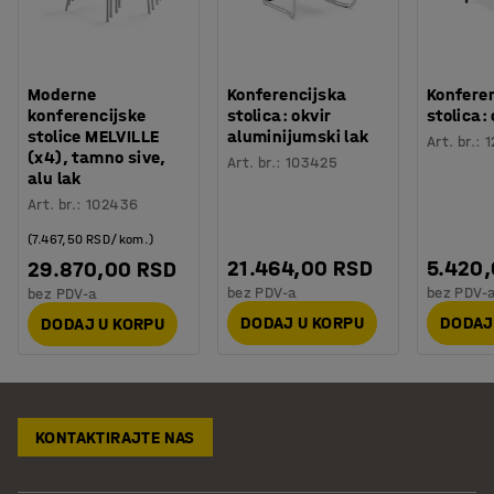
Moderne
Konferencijska
Konfere
konferencijske
stolica: okvir
stolica:
stolice MELVILLE
aluminijumski lak
Art. br.
:
1
(x4), tamno sive,
Art. br.
:
103425
alu lak
Art. br.
:
102436
(7.467,50 RSD/kom.)
21.464,00 RSD
5.420
29.870,00 RSD
bez PDV-a
bez PDV-
bez PDV-a
DODAJ U KORPU
DODAJ
DODAJ U KORPU
KONTAKTIRAJTE NAS