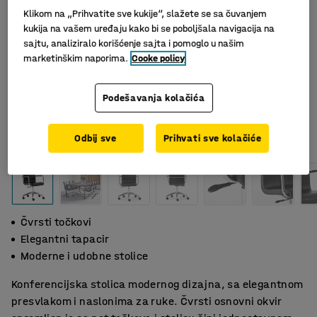
Klikom na „Prihvatite sve kukije“, slažete se sa čuvanjem
kukija na vašem uređaju kako bi se poboljšala navigacija na
sajtu, analiziralo korišćenje sajta i pomoglo u našim
marketinškim naporima.
Cooke policy
Podešavanja kolačića
Odbij sve
Prihvati sve kolačiće
Čvrsti točkovi
Elegantni tapacir
Moderne i udobne stolice
Konferencijska stolica modernog dizajna, sa elegantnom
presvlakom i naslonima za ruke. Čvrsti osnovni okvir