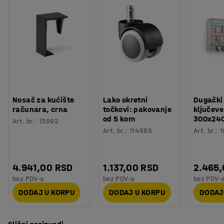
Nosač za kućište
Lako okretni
Dugački
računara, crna
točkovi: pakovanje
ključeve
od 5 kom
300x24
Art. br.
:
13992
Art. br.
:
114565
Art. br.
:
1
4.941,00 RSD
1.137,00 RSD
2.465
bez PDV-a
bez PDV-a
bez PDV-
DODAJ U KORPU
DODAJ U KORPU
DODAJ