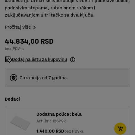
kancelariji. Ormar se isporučuje sa četiri podesive police,
podesivim stopama, rotacionom ručkom i
zaključavanjem u tri tačke sa dva ključa.
Pročitaj više
44.834,00 RSD
bez PDV-a
Dodaj na listu za kupovinu
Garancija od 7 godina
Dodaci
Dodatna polica: bela
Art. br.: 126292
1.410,00 RSD
bez PDV-a