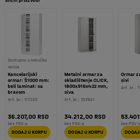
Slični proizvodi
Dostupno u nekoliko
opcija
Kancelarijski
Metalni ormar za
Ormar za
ormar: Š1000 mm:
skladištenje CLICK,
sivi
beli laminat: sa
1800x916x422 mm,
Art. br.
:
1
bravom
siva
Art. br.
:
117253
Art. br.
:
103621
36.207,00 RSD
34.212,00 RSD
53.401
bez PDV-a
bez PDV-a
bez PDV-
DODAJ U KORPU
DODAJ U KORPU
DODAJ