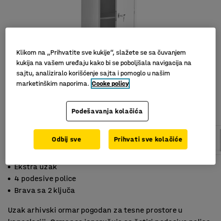
Klikom na „Prihvatite sve kukije“, slažete se sa čuvanjem
kukija na vašem uređaju kako bi se poboljšala navigacija na
sajtu, analiziralo korišćenje sajta i pomoglo u našim
marketinškim naporima.
Cooke policy
Podešavanja kolačića
Odbij sve
Prihvati sve kolačiće
Ekstra uzak
4 podesive police
Brava sa 2 ključa
Uzak arhivski ormar pogodan za tesne prostore u