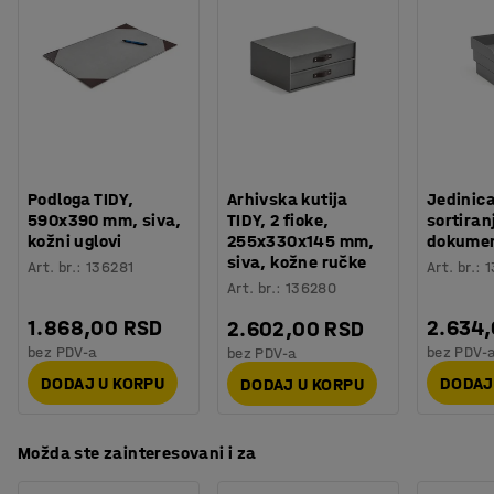
Boja okvira
:
Bela
Ormar ima rotacionu ručku i zaključavanje u tri tačke sa
Kod boje okvira
:
RAL 9003
dva ključa da obezbedi da se sadržaj može sigurno
Broj polica
:
4
skladištiti.
Nosivost police
:
50
kg
Preporučen broj osoba potrebnih za montažu
:
1
Orijentaciono vreme potrebno za montažu
:
5
Min
Težina
:
40
kg
Montaža
:
Sklopljeno
Podloga TIDY,
Arhivska kutija
Jedinic
590x390 mm, siva,
TIDY, 2 fioke,
sortiran
Testiranje
:
EN 16121:2023
kožni uglovi
255x330x145 mm,
dokumen
siva, kožne ručke
Art. br.
:
136281
Art. br.
:
1
Art. br.
:
136280
1.868,00 RSD
2.634
2.602,00 RSD
bez PDV-a
bez PDV-
bez PDV-a
DODAJ U KORPU
DODAJ
DODAJ U KORPU
Možda ste zainteresovani i za