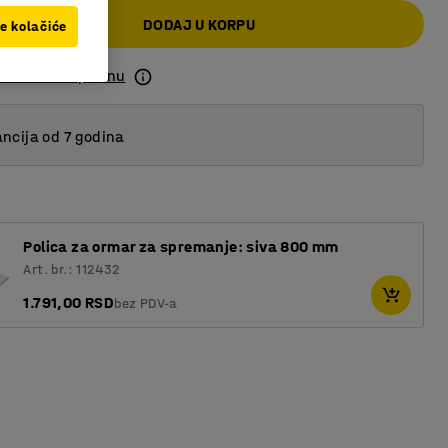
DODAJ U KORPU
ve kolačiće
 listu za kupovinu
ncija od 7 godina
Polica za ormar za spremanje: siva 800 mm
Art. br.: 112432
1.791,00 RSD
bez PDV-a