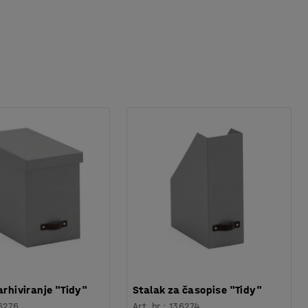
arhiviranje "Tidy"
Stalak za časopise "Tidy"
6276
Art. br.
:
136274