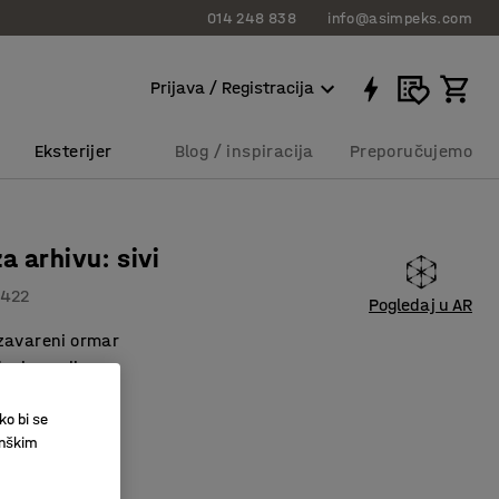
014 248 838
info@asimpeks.com
Prijava / Registracija
Eksterijer
Blog / inspiracija
Preporučujemo
a arhivu: sivi
2422
Pogledaj u AR
zavareni ormar
desive police
dva ključa
ko bi se
,00 RSD
inškim