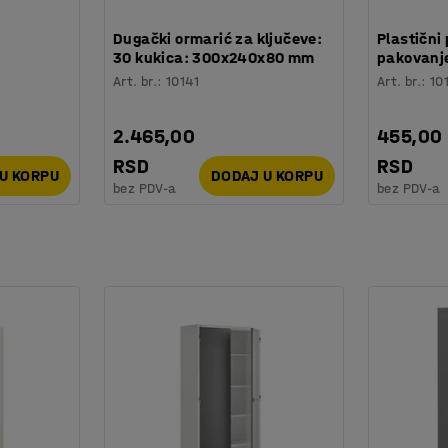
:
Dugački ormarić za ključeve:
Plastični 
30 kukica: 300x240x80 mm
pakovanje
Art. br.
:
10141
Art. br.
:
10
2.465,00
455,00
RSD
RSD
U KORPU
DODAJ U KORPU
bez PDV-a
bez PDV-a