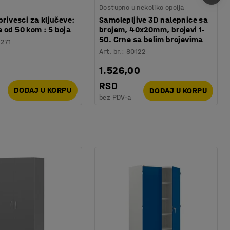
Dostupno u nekoliko opcija
privesci za ključeve:
Samolepljive 3D nalepnice sa
 od 50 kom : 5 boja
brojem, 40x20mm, brojevi 1-
50. Crne sa belim brojevima
1271
Art. br.
:
80122
1.526,00
RSD
DODAJ U KORPU
DODAJ U KORPU
bez PDV-a