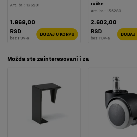
ručke
Art. br.
:
136281
Art. br.
:
136280
1.868,00
2.602,00
RSD
RSD
DODAJ U KORPU
DODAJ 
bez PDV-a
bez PDV-a
Možda ste zainteresovani i za