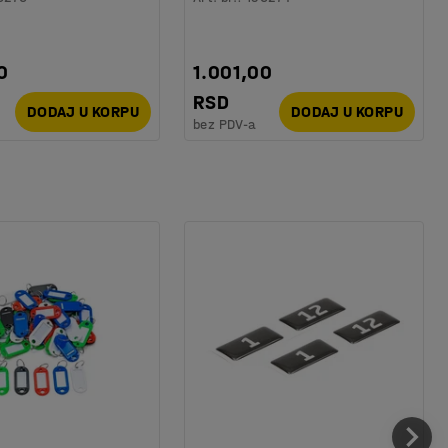
0
1.001,00
RSD
DODAJ U KORPU
DODAJ U KORPU
bez PDV-a