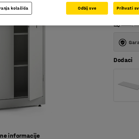
anja kolačića
Odbij sve
Prihvati s
Dodaj na
Gara
Dodaci
čne informacije