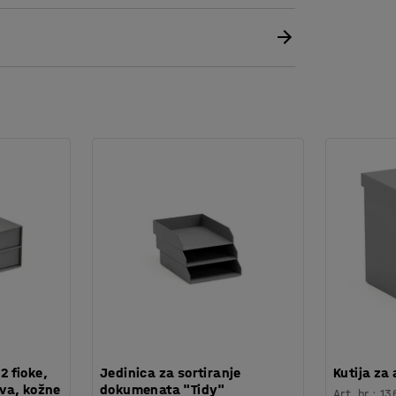
ključa za sigurno skladištenje.
2 fioke,
Jedinica za sortiranje
Kutija za 
va, kožne
dokumenata "Tidy"
Art. br.
:
13