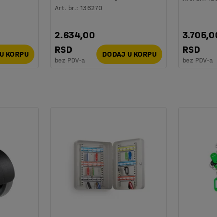
Art. br.
:
136270
2.634,00
3.705,0
RSD
RSD
U KORPU
DODAJ U KORPU
bez PDV-a
bez PDV-a