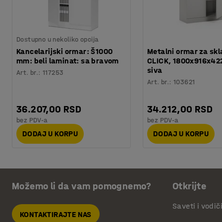
Dostupno u nekoliko opcija
Kancelarijski ormar: Š1000
Metalni ormar za skl
mm: beli laminat: sa bravom
CLICK, 1800x916x42
siva
Art. br.
:
117253
Art. br.
:
103621
36.207,00 RSD
34.212,00 RSD
bez PDV-a
bez PDV-a
DODAJ U KORPU
DODAJ U KORPU
Možemo li da vam pomognemo?
Otkrijte
Saveti i vodič
KONTAKTIRAJTE NAS