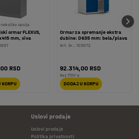
nekoliko opcija
jski ormar FLEXUS,
Ormar za spremanje ekstra
x415 mm, siva
dubine: D635 mm: bela/plava
2957
Art. br.
:
103672
,00 RSD
92.314,00 RSD
bez PDV-a
U KORPU
DODAJ U KORPU
Uslovi prodaje
Uslovi prodaje
Politika privatnosti