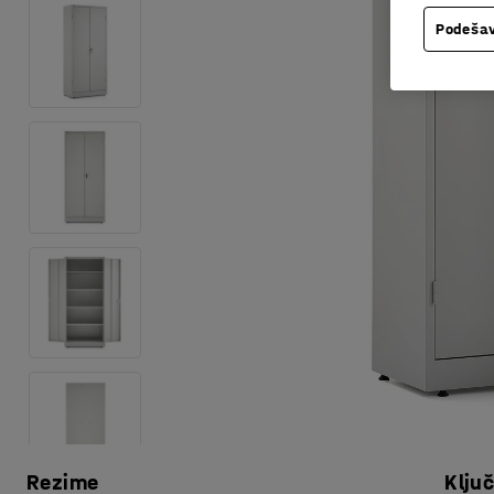
Podešav
Rezime
Klju