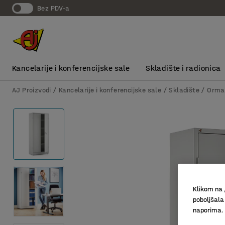
bez PDV-a
Kancelarije i konferencijske sale
Skladište i radionica
AJ Proizvodi
Kancelarije i konferencijske sale
Skladište
Orma
Klikom na 
poboljšala
naporima.