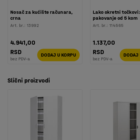
Nosač za kućište računara,
Lako okretni točkovi
crna
pakovanje od 5 kom
Art. br.
:
13992
Art. br.
:
114565
4.941,00
1.137,00
RSD
RSD
DODAJ U KORPU
DODAJ 
bez PDV-a
bez PDV-a
Slični proizvodi