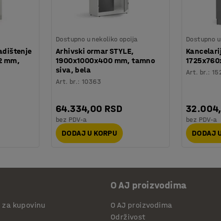
Dostupno u nekoliko opcija
Dostupno u 
adištenje
Arhivski ormar STYLE,
Kancelari
2 mm,
1900x1000x400 mm, tamno
1725x760
siva, bela
Art. br.
:
15
Art. br.
:
10363
64.334,00 RSD
32.004
bez PDV-a
bez PDV-a
DODAJ U KORPU
DODAJ 
O AJ proizvodima
i za kupovinu
O AJ proizvodima
Održivost