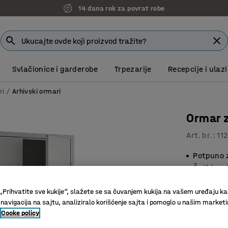
14 dana rok za povrat robe
Svlačionice i garderobe
Trpezarije
Recepcije i ulazi
ri
Arhivski ormari
Ormar z
Art. br.
:
11
Potpuno 
Četiri po
Brava sa 
„Prihvatite sve kukije“, slažete se sa čuvanjem kukija na vašem uređaju ka
53.401
 navigacija na sajtu, analiziralo korišćenje sajta i pomoglo u našim market
Cooke policy
bez PDV-a