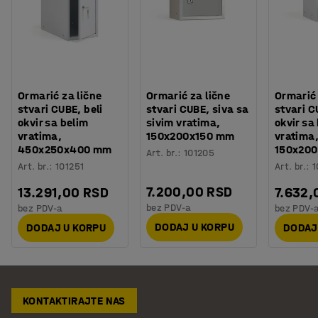
Ormarić za lične
Ormarić za lične
Ormarić 
stvari CUBE, beli
stvari CUBE, siva sa
stvari C
okvir sa belim
sivim vratima,
okvir sa
vratima,
150x200x150 mm
vratima
450x250x400 mm
150x20
Art. br.
:
101205
Art. br.
:
101251
Art. br.
:
1
7.200,00 RSD
13.291,00 RSD
7.632,
bez PDV-a
bez PDV-a
bez PDV-
DODAJ U KORPU
DODAJ U KORPU
DODAJ
KONTAKTIRAJTE NAS