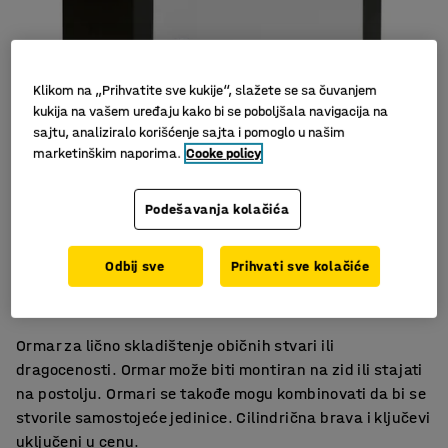
Klikom na „Prihvatite sve kukije“, slažete se sa čuvanjem
kukija na vašem uređaju kako bi se poboljšala navigacija na
sajtu, analiziralo korišćenje sajta i pomoglo u našim
marketinškim naporima.
Cooke policy
Podešavanja kolačića
Slični proizvodi
Mešajte i spajajte po potrebi!
Odbij sve
Prihvati sve kolačiće
Može biti zidna montaža
Cilindrična brava i ključevi uključeni u cenu.
Ormar za lično skladištenje običnih stvari ili
dragocenosti. Ormar može biti montiran na zid ili stajati
na postolju. Ormari se takođe mogu kombinovati da bi se
stvorile samostojeće jedinice. Cilindrična brava i ključevi
uključeni u cenu.