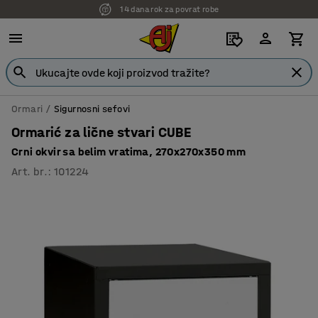
14 dana rok za povrat robe
Ormari
Sigurnosni sefovi
Ormarić za lične stvari CUBE
Crni okvir sa belim vratima, 270x270x350 mm
Art. br.
:
101224