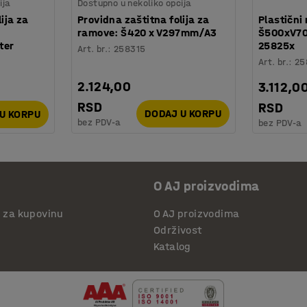
ija
Dostupno u nekoliko opcija
ija za
Providna zaštitna folija za
Plastični 
ramove: Š420 x V297mm/A3
Š500xV70
ter
25825x
Art. br.
:
258315
Art. br.
:
25
2.124,00
3.112,0
RSD
RSD
DODAJ U KORPU
U KORPU
bez PDV-a
bez PDV-a
O AJ proizvodima
i za kupovinu
O AJ proizvodima
Održivost
Katalog