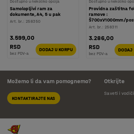
Dostupno u nekoliko opcija
Dostupno u nekoliko opc
Samolopljivi ram za
Providna zaštitna fol
dokumente, A4, 5 u pak
ramove :
Š700xV1000mm/pos
Art. br.
:
258350
Art. br.
:
258311
3.599,00
3.286,00
RSD
RSD
DODAJ U KORPU
DODAJ 
bez PDV-a
bez PDV-a
Možemo li da vam pomognemo?
Otkrijte
Saveti i vodič
KONTAKTIRAJTE NAS