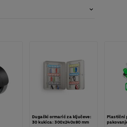
:
Dugački ormarić za ključeve:
Plastični 
30 kukica: 300x240x80 mm
pakovanje