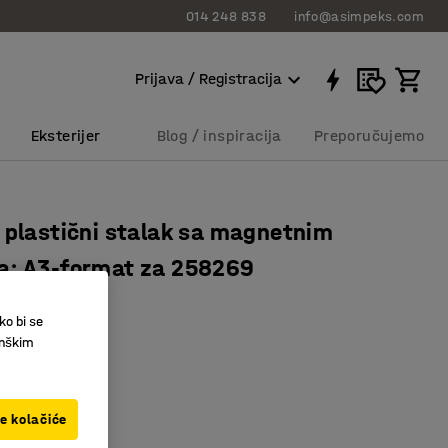
014 248 838
info@asimpeks.com
Prijava / Registracija
Eksterijer
Blog / inspiracija
Preporučujemo
 plastični stalak sa magnetnim
a: A3-format za 258269
8316
ko bi se
no
inškim
t
ve kolačiće
00 RSD