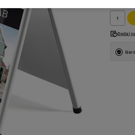
bez PDV-a
Dodaj na
Gara