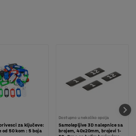
Dostupno u nekoliko opcija
privesci za ključeve:
Samolepljive 3D nalepnice sa
 od 50 kom : 5 boja
brojem, 40x20mm, brojevi 1-