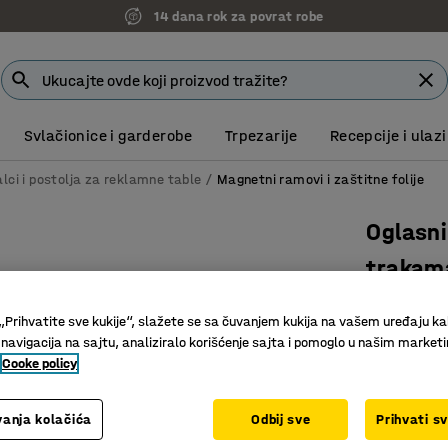
14 dana rok za povrat robe
Svlačionice i garderobe
Trpezarije
Recepcije i ulazi
alci i postolja za reklamne table
Magnetni ramovi i zaštitne folije
Oglasni
trakam
Art. br.
:
25
„Prihvatite sve kukije“, slažete se sa čuvanjem kukija na vašem uređaju ka
UV-otpor
 navigacija na sajtu, analiziralo korišćenje sajta i pomoglo u našim market
Cooke policy
2-pak
A3 forma
anja kolačića
Odbij sve
Prihvati s
1.804,