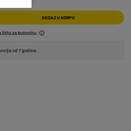
DODAJ U KORPU
 listu za kupovinu
ncija od 7 godina