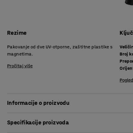
Rezime
Klju
Pakovanje od dve UV-otporne, zaštitne plastike s
Veliči
magnetima.
Broj 
Prepo
Pročitaj više
Orije
Pogled
Informacije o proizvodu
Dodajte zaštitni plastični omot na stalak za oglašavanje, 
Specifikacije proizvoda
prozirna, UV-otporna s magnetima.Plastika je veličine A3 