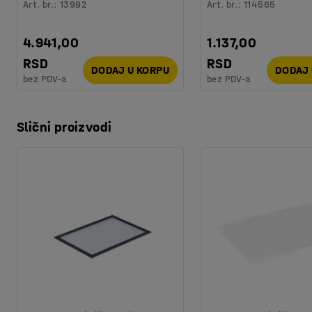
Art. br.
:
13992
Art. br.
:
114565
4.941,00
1.137,00
RSD
RSD
DODAJ U KORPU
DODAJ 
bez PDV-a
bez PDV-a
Slični proizvodi