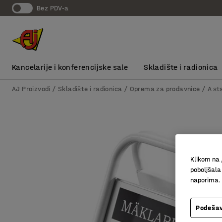
bez PDV-a
Kancelarije i konferencijske sale
Skladište i radionica
AJ Proizvodi
Skladište i radionica
Oprema za prodavnice
A st
Klikom na 
poboljšala
naporima.
Podešav