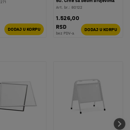
50. Crne sa belim brojevima
1271
Art. br.
:
80122
1.526,00
RSD
DODAJ U KORPU
DODAJ U KORPU
bez PDV-a