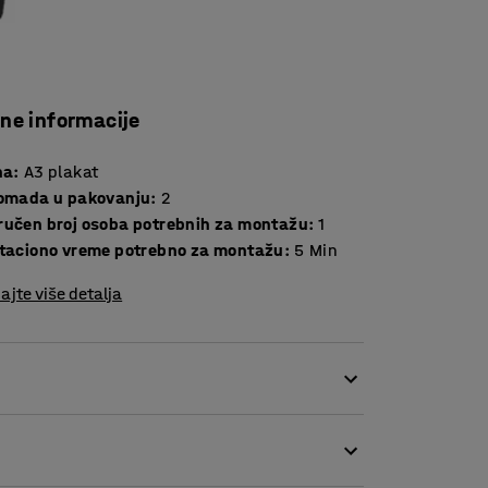
čne informacije
na
:
A3 plakat
komada u pakovanju
:
2
ručen broj osoba potrebnih za montažu
:
1
ntaciono vreme potrebno za montažu
:
5
Min
ajte više detalja
prodaje se u pakovanju od 2 kom.Zaštita je
i dolazi u pakovanju od 2 komada.