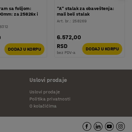
ram sa folijom:
"A" stalak za obaveštenja:
0mm: za 25826x i
mali beli stalak
Art. br.
:
258269
8312
6.572,00
0
RSD
DODAJ U KORPU
DODAJ U KORPU
bez PDV-a
Uslovi prodaje
Uslovi prodaje
Politika privatnosti
O kolačićima