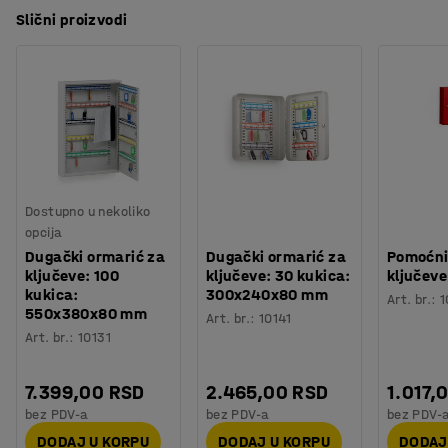
Slični proizvodi
Dostupno u nekoliko
opcija
Dugački ormarić za
Dugački ormarić za
Pomoćni
ključeve: 100
ključeve: 30 kukica:
ključeve
kukica:
300x240x80 mm
Art. br.
:
1
550x380x80 mm
Art. br.
:
10141
Art. br.
:
10131
7.399,00 RSD
2.465,00 RSD
1.017,
bez PDV-a
bez PDV-a
bez PDV-
DODAJ U KORPU
DODAJ U KORPU
DODAJ