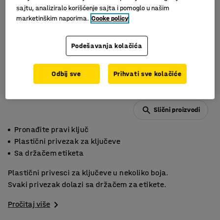
sajtu, analiziralo korišćenje sajta i pomoglo u našim
marketinškim naporima.
Cooke policy
Podešavanja kolačića
Odbij sve
Prihvati sve kolačiće
Slični proizvodi
Pronađite pravi ključ
Plastični privezak za ključeve
Sa držačem etiketa
Plastični privesci za ključeve u nekoliko boja.
Svaki privezak dolazi sa držačem za etikete.
Pročitaj više