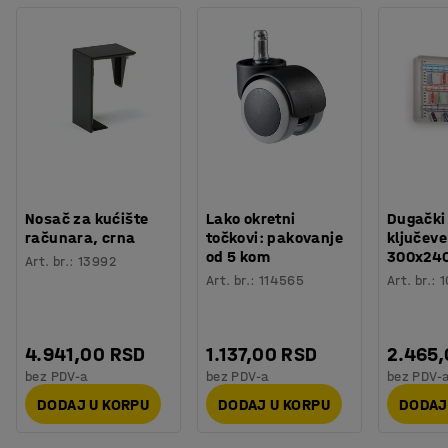
Nosač za kućište
Lako okretni
Dugački
računara, crna
točkovi: pakovanje
ključeve
od 5 kom
300x24
Art. br.
:
13992
Art. br.
:
114565
Art. br.
:
1
4.941,00 RSD
1.137,00 RSD
2.465
bez PDV-a
bez PDV-a
bez PDV-
DODAJ U KORPU
DODAJ U KORPU
DODAJ