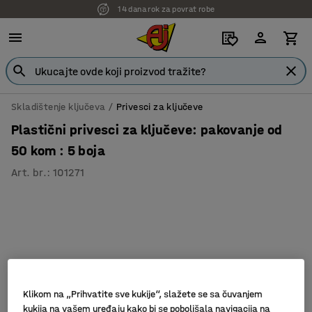
14 dana rok za povrat robe
Skladištenje ključeva
Privesci za ključeve
Plastični privesci za ključeve: pakovanje od
50 kom : 5 boja
Art. br.
:
101271
Klikom na „Prihvatite sve kukije“, slažete se sa čuvanjem
kukija na vašem uređaju kako bi se poboljšala navigacija na