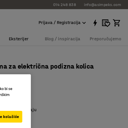
014 248 838
info@asimpeks.com
Prijava / Registracija
Eksterijer
Blog / inspiracija
Preporučujemo
ma za električna podizna kolica
0 mm
0781
ko bi se
inškim
 čelik
a platforma
 radnom položaju
ve kolačiće
,00 RSD