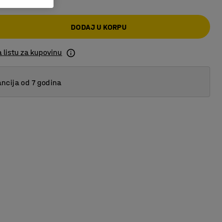
DODAJ U KORPU
 listu za kupovinu
ncija od 7 godina