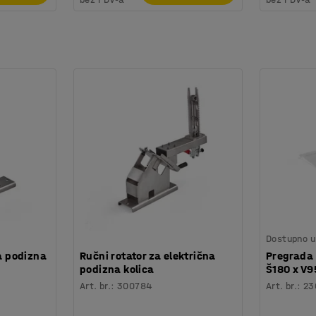
Dostupno u 
na podizna
Ručni rotator za električna
Pregrada 
podizna kolica
Š180 x V9
Art. br.
:
300784
Art. br.
:
23