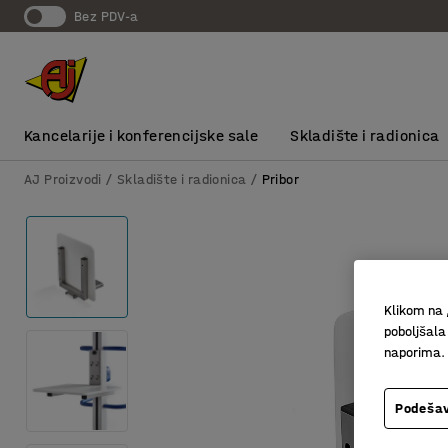
bez PDV-a
Kancelarije i konferencijske sale
Skladište i radionica
AJ Proizvodi
Skladište i radionica
Pribor
Klikom na 
poboljšala
naporima.
Podešav