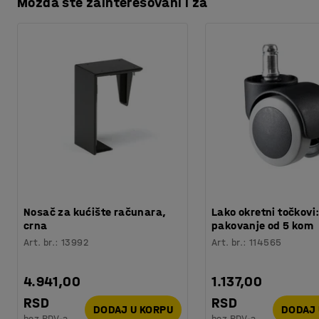
Možda ste zainteresovani i za
Preuzmite uputstva za održavanje
Preporučen broj osoba potrebnih za montažu
:
1
Orijentaciono vreme potrebno za montažu
:
5
Min
Težina
:
8
kg
Nosač za kućište računara,
Lako okretni točkovi
crna
pakovanje od 5 kom
Art. br.
:
13992
Art. br.
:
114565
4.941,00
1.137,00
RSD
RSD
DODAJ U KORPU
DODAJ 
bez PDV-a
bez PDV-a