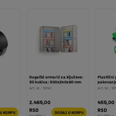
:
Dugački ormarić za ključeve:
Plastični 
30 kukica: 300x240x80 mm
pakovanje
Art. br.
:
10141
Art. br.
:
10
2.465,00
455,00
RSD
RSD
U KORPU
DODAJ U KORPU
bez PDV-a
bez PDV-a