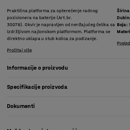
Praktična platforma za opterećenje radnog
Širina
pozicionera na baterije (Art.br.
Dubin
30078). Okvir je napravljen od nerđajućeg čelika sa
Boja
:
izdržljivom najlonskom platformom. Platforma se
Materi
direktno uklapa u stub kolica za podizanje.
Pogled
Pročitaj više
Informacije o proizvodu
Praktičan i kvalitetan pribor za naš električni radni regul
Specifikacije proizvoda
podizanje kolica Art.br. 30078.
Širina
:
450
mm
Dokumenti
Dubina
:
460
mm
Boja
:
Siva
Materijal platforme
:
Najlon
Odštampaj ovu stranu
Materijal stalka
:
Nerđajući čelik