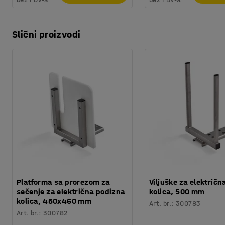
Slični proizvodi
Platforma sa prorezom za
Viljuške za električ
sečenje za električna podizna
kolica, 500 mm
kolica, 450x460 mm
Art. br.
:
300783
Art. br.
:
300782