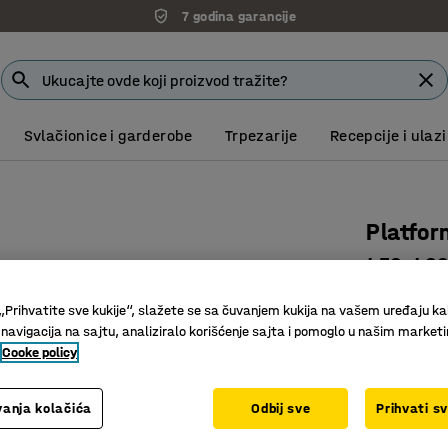
7 godina garancije
Svlačionice i garderobe
Trpezarije
Recepcije i ulazi
Platfor
450x46
Art. br.
:
30
„Prihvatite sve kukije“, slažete se sa čuvanjem kukija na vašem uređaju ka
 navigacija na sajtu, analiziralo korišćenje sajta i pomoglo u našim market
Nerđajući
Cooke policy
Najlonsk
Odgovara
anja kolačića
Odbij sve
Prihvati s
43.615