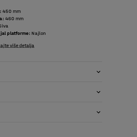
:
450
mm
a
:
460
mm
Siva
jal platforme
:
Najlon
ajte više detalja
ator. Platforma za utovar pogodna je samo za