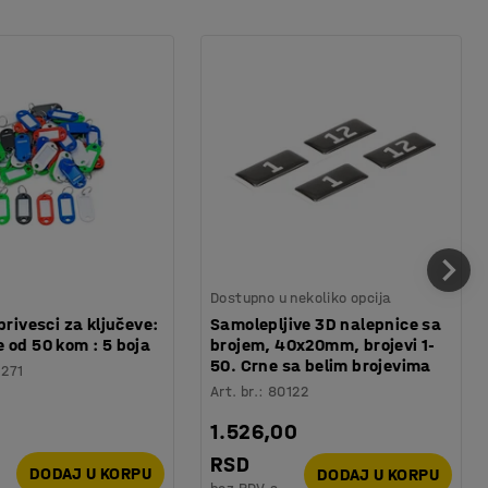
Dostupno u nekoliko opcija
privesci za ključeve:
Samolepljive 3D nalepnice sa
 od 50 kom : 5 boja
brojem, 40x20mm, brojevi 1-
50. Crne sa belim brojevima
1271
Art. br.
:
80122
1.526,00
RSD
DODAJ U KORPU
DODAJ U KORPU