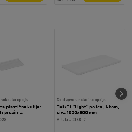
bez PDV-a
nekoliko opcija
Dostupno u nekoliko opcija
za plastične kutije:
"Mix" i "Light" polica, 1-kom,
5: prozirna
siva 1000x500 mm
028
Art. br.
:
218847