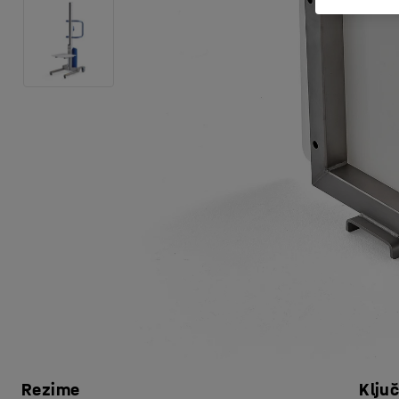
Rezime
Klju