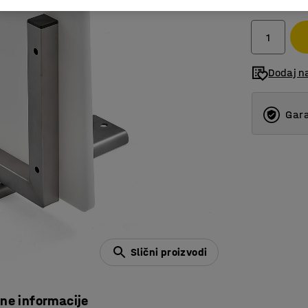
bez PDV-a
Dodaj na
Gara
Slični proizvodi
čne informacije