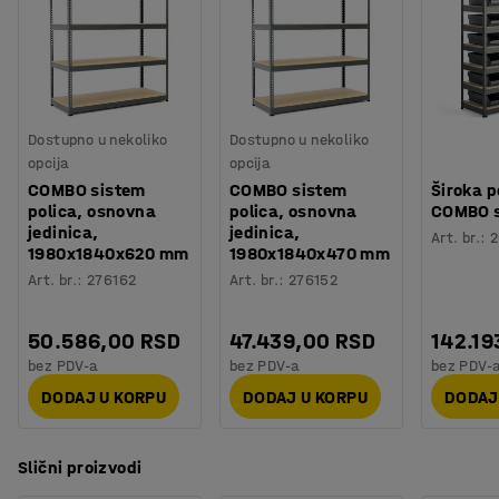
Dostupno u nekoliko
Dostupno u nekoliko
opcija
opcija
COMBO sistem
COMBO sistem
Široka p
polica, osnovna
polica, osnovna
COMBO s
jedinica,
jedinica,
Art. br.
:
2
1980x1840x620 mm
1980x1840x470 mm
Art. br.
:
276162
Art. br.
:
276152
50.586,00 RSD
47.439,00 RSD
142.19
bez PDV-a
bez PDV-a
bez PDV-
DODAJ U KORPU
DODAJ U KORPU
DODAJ
Slični proizvodi