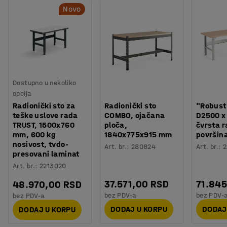
Novo
Dostupno u nekoliko
opcija
Radionički sto za
Radionički sto
"Robust"
teške uslove rada
COMBO, ojačana
D2500 
TRUST, 1500x760
ploča,
čvrsta 
mm, 600 kg
1840x775x915 mm
površin
nosivost, tvdo-
Art. br.
:
280824
Art. br.
:
2
presovani laminat
Art. br.
:
2213020
37.571,00 RSD
71.845
48.970,00 RSD
bez PDV-a
bez PDV-
bez PDV-a
DODAJ U KORPU
DODAJ
DODAJ U KORPU