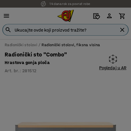
14 dana rok za povrat robe
Radionički stolovi
Radionički stolovi, fiksna visina
Radionički sto "Combo"
Hrastova gonja ploča
Pogledaj u AR
Art. br.
:
281512