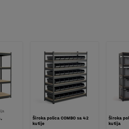
ija
a,
Široka polica COMBO sa 42
Široka po
kutije
kutija