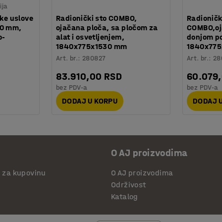
ija
ške uslove
Radionički sto COMBO,
Radioničk
60 mm,
ojačana ploča, sa pločom za
COMBO,oj
o-
alat i osvetljenjem,
donjom p
1840x775x1530 mm
1840x77
Art. br.
:
280827
Art. br.
:
28
83.910,00 RSD
60.079
bez PDV-a
bez PDV-a
DODAJ U KORPU
DODAJ 
O AJ proizvodima
i za kupovinu
O AJ proizvodima
Održivost
Katalog