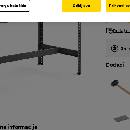
bez PDV-a
anja kolačića
Odbij sve
Prihvati s
Dodaj na
Gara
Dodaci
čne informacije