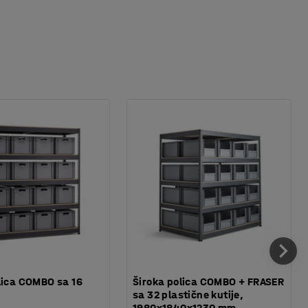
lica COMBO sa 16
Široka polica COMBO + FRASER
sa 32 plastične kutije,
1980x1840x1230 mm