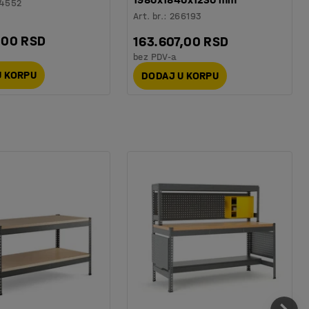
4552
Art. br.
:
266193
,00 RSD
163.607,00 RSD
bez PDV-a
U KORPU
DODAJ U KORPU