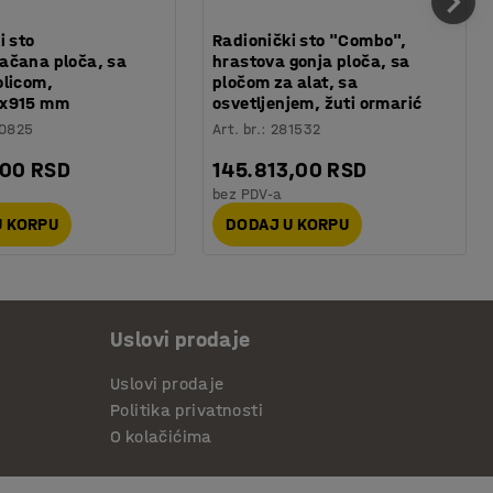
i sto
Radionički sto "Combo",
ačana ploča, sa
hrastova gonja ploča, sa
olicom,
pločom za alat, sa
5x915 mm
osvetljenjem, žuti ormarić
0825
Art. br.
:
281532
,00 RSD
145.813,00 RSD
bez PDV-a
U KORPU
DODAJ U KORPU
Uslovi prodaje
Uslovi prodaje
Politika privatnosti
O kolačićima