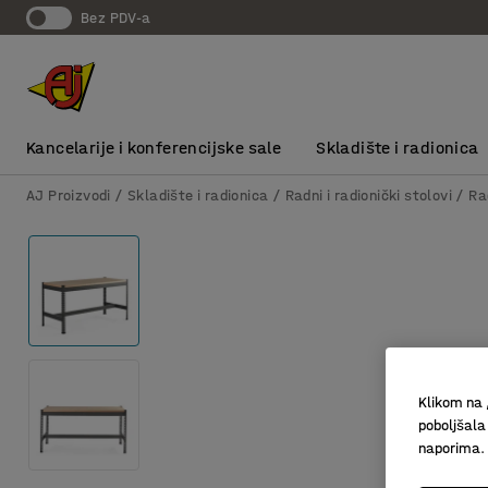
bez PDV-a
Kancelarije i konferencijske sale
Skladište i radionica
AJ Proizvodi
Skladište i radionica
Radni i radionički stolovi
Ra
Klikom na 
poboljšala
naporima.