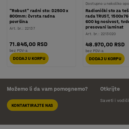
Dostupno u nekoliko opc
"Robust" radni sto: D2500 x
Radionički sto za te
800mm: čvrsta radna
rada TRUST, 1500x7
površina
600 kg nosivost, tvd
presovani laminat
Art. br.
:
22137
Art. br.
:
2213020
71.845,00 RSD
48.970,00 RSD
bez PDV-a
bez PDV-a
DODAJ U KORPU
DODAJ U KORPU
Možemo li da vam pomognemo?
Otkrijte
Saveti i vodič
KONTAKTIRAJTE NAS