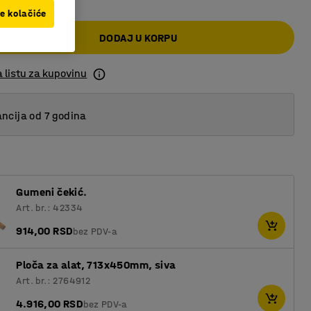
ve kolačiće
DODAJ U KORPU
 listu za kupovinu
ncija od 7 godina
Gumeni čekić.
Art. br.: 42334
914,00 RSD
bez PDV-a
Ploča za alat, 713x450mm, siva
Art. br.: 2764912
4.916,00 RSD
bez PDV-a