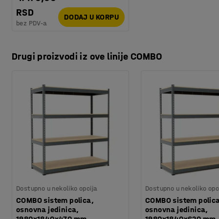
RSD
DODAJ U KORPU
bez PDV-a
Drugi proizvodi iz ove linije COMBO
Dostupno u nekoliko opcija
Dostupno u nekoliko opc
COMBO sistem polica,
COMBO sistem polic
osnovna jedinica,
osnovna jedinica,
1980x1840x470 mm
1980x1840x620 mm