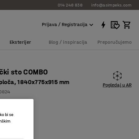
014 248 838
info@asimpeks.com
Prijava / Registracija
Eksterijer
Blog / inspiracija
Preporučujemo
ički sto COMBO
ploča, 1840x775x915 mm
Pogledaj u AR
0824
adna ploča
e proširi
ko bi se
sivost
inškim
00 RSD