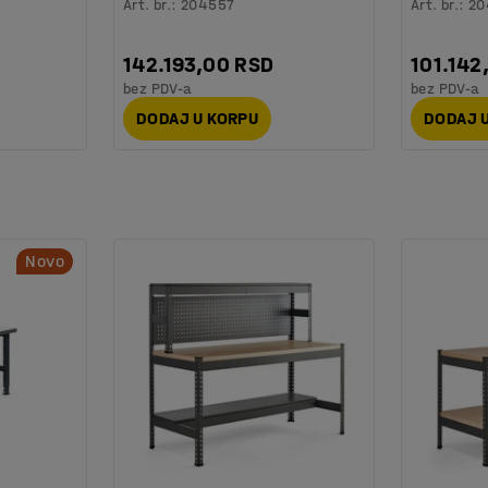
Art. br.
:
204557
Art. br.
:
20
142.193,00 RSD
101.142
bez PDV-a
bez PDV-a
DODAJ U KORPU
DODAJ 
Novo