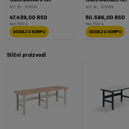
Art. br.
:
276152
Art. br.
:
276162
47.439,00 RSD
50.586,00 RSD
bez PDV-a
bez PDV-a
DODAJ U KORPU
DODAJ U KORPU
Slični proizvodi