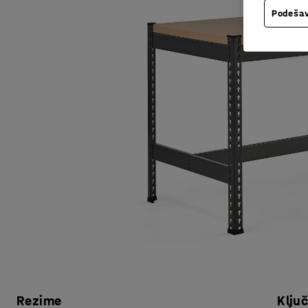
Podešav
Rezime
Klju