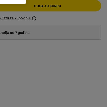
DODAJ U KORPU
 listu za kupovinu
ncija od 7 godina