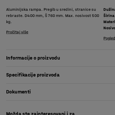
Aluminijska rampa. Pregib u sredini, stranice su
Dužin
rebraste. D400 mm, Š 760 mm. Max. nosivost 500
Širina
kg.
Materi
Nosiv
Pročitaj više
Pogled
Informacije o proizvodu
.
Specifikacije proizvoda
Dužina
:
400
mm
Dokumenti
Širina
:
760
mm
Materijal
:
Aluminijum
Nosivost
:
500
kg
Odštampaj ovu stranu
Sklopivi
:
Da
Možda ste zainteresovani i za