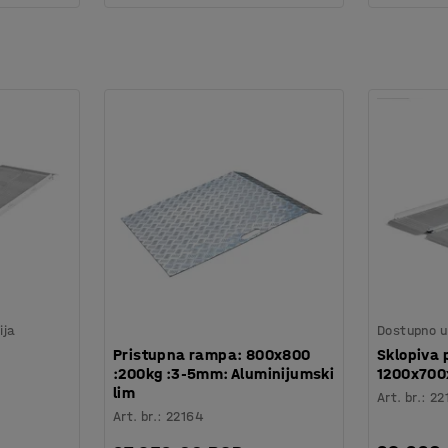
ija
Dostupno u 
Pristupna rampa: 800x800
Sklopiva 
:200kg :3-5mm: Aluminijumski
1200x70
lim
Art. br.
:
22
Art. br.
:
22164