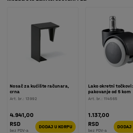
Preuzmite uputstva za održavanje
Preporučen broj osoba potrebnih za montažu
:
1
Orijentaciono vreme potrebno za montažu
:
5
Min
Težina
:
4,2
kg
Nosač za kućište računara,
Lako okretni točkovi
crna
pakovanje od 5 kom
Art. br.
:
13992
Art. br.
:
114565
4.941,00
1.137,00
RSD
RSD
DODAJ U KORPU
DODAJ 
bez PDV-a
bez PDV-a