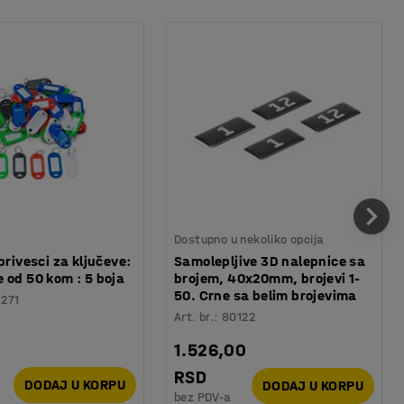
Dostupno u nekoliko opcija
privesci za ključeve:
Samolepljive 3D nalepnice sa
 od 50 kom : 5 boja
brojem, 40x20mm, brojevi 1-
50. Crne sa belim brojevima
1271
Art. br.
:
80122
1.526,00
RSD
DODAJ U KORPU
DODAJ U KORPU
bez PDV-a