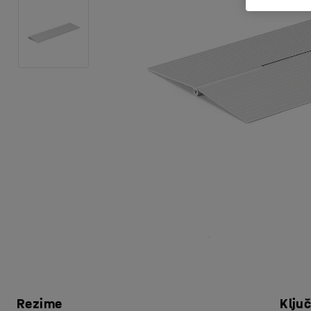
Rezime
Klju