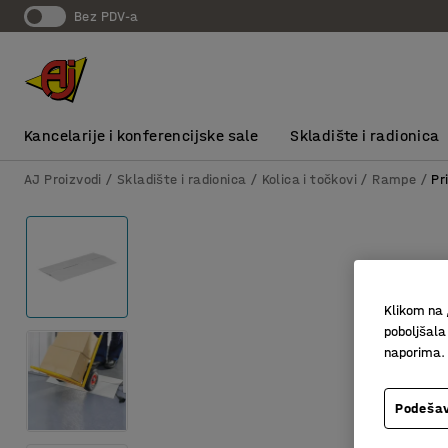
bez PDV-a
Kancelarije i konferencijske sale
Skladište i radionica
AJ Proizvodi
Skladište i radionica
Kolica i točkovi
Rampe
Pr
Klikom na 
poboljšala
naporima.
Podešav