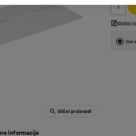
Dodaj na
Gara
Slični proizvodi
čne informacije