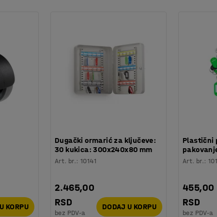
:
Dugački ormarić za ključeve:
Plastični 
30 kukica: 300x240x80 mm
pakovanje
Art. br.
:
10141
Art. br.
:
10
2.465,00
455,00
RSD
RSD
U KORPU
DODAJ U KORPU
bez PDV-a
bez PDV-a