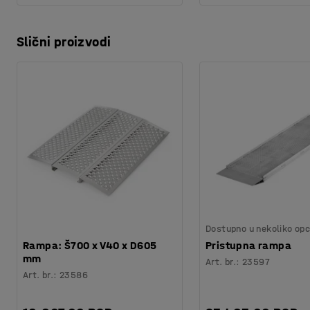
Slični proizvodi
Dostupno u nekoliko opc
Rampa: Š700 x V40 x D605
Pristupna rampa
mm
Art. br.
:
23597
Art. br.
:
23586