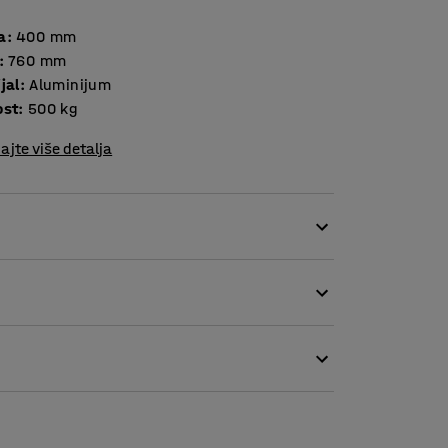
a
:
400
mm
:
760
mm
jal
:
Aluminijum
ost
:
500
kg
ajte više detalja