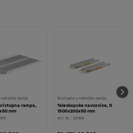
nekoliko opcija
Dostupno u nekoliko opcija
pristupna rampa,
Teleskopske navoznice, D
0x50 mm
1500x200x50 mm
168
Art. br.
:
22169