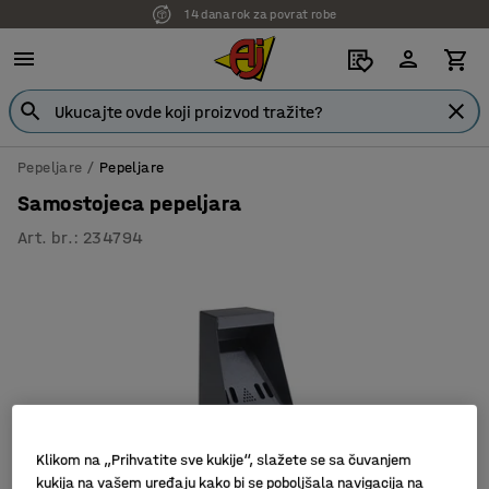
14 dana rok za povrat robe
Pepeljare
Pepeljare
Samostojeca pepeljara
Art. br.
:
234794
Klikom na „Prihvatite sve kukije“, slažete se sa čuvanjem
kukija na vašem uređaju kako bi se poboljšala navigacija na