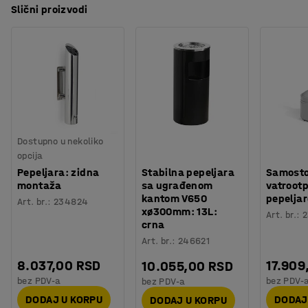
Slični proizvodi
Dostupno u nekoliko
opcija
Pepeljara: zidna
Stabilna pepeljara
Samosto
montaža
sa ugrađenom
vatroot
kantom V650
pepeljar
Art. br.
:
234824
xø300mm: 13L:
Art. br.
:
2
crna
Art. br.
:
246621
8.037,00 RSD
17.909
10.055,00 RSD
bez PDV-a
bez PDV-
bez PDV-a
DODAJ U KORPU
DODAJ
DODAJ U KORPU