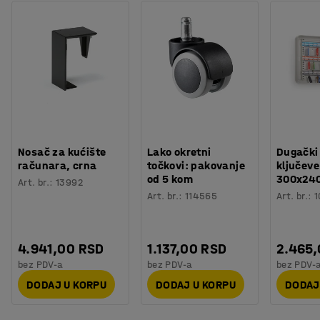
Boja
:
Crna
pocinkovani unutrašnji kontejner od 4,4 L u kojem se
Materijal
:
Čelik
skupljaju opušci i pepeo.
Preporučen broj osoba potrebnih za montažu
:
1
Orijentaciono vreme potrebno za montažu
:
10
Min
Težina
:
9,2
kg
Montaža
:
Sklopljeno
Nosač za kućište
Lako okretni
Dugački
računara, crna
točkovi: pakovanje
ključeve
od 5 kom
300x24
Art. br.
:
13992
Art. br.
:
114565
Art. br.
:
1
4.941,00 RSD
1.137,00 RSD
2.465
bez PDV-a
bez PDV-a
bez PDV-
DODAJ U KORPU
DODAJ U KORPU
DODAJ