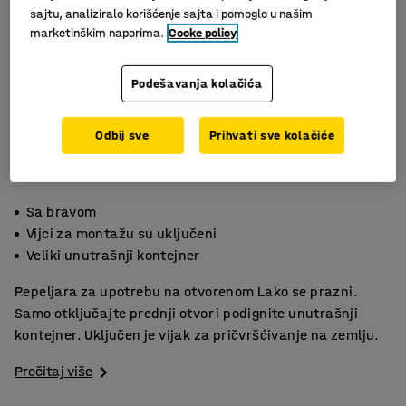
sajtu, analiziralo korišćenje sajta i pomoglo u našim
marketinškim naporima.
Cooke policy
Podešavanja kolačića
Odbij sve
Prihvati sve kolačiće
Sa bravom
Vijci za montažu su uključeni
Veliki unutrašnji kontejner
Pepeljara za upotrebu na otvorenom Lako se prazni.
Samo otključajte prednji otvor i podignite unutrašnji
kontejner. Uključen je vijak za pričvršćivanje na zemlju.
Pročitaj više