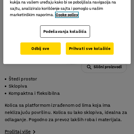
kukija na vašem uređaju kako bi se poboljšala navigacija na
sajtu, analiziralo korišćenje sajta i pomoglo u našim
marketinškim naporima.
Cooke policy
Podešavanja kolačića
Odbij sve
Prihvati sve kolačiće
Slični proizvodi
Štedi prostor
Sklopiva
Kompaktna i fleksibilna
Kolica sa platformom izrađenom od lima koja ima
neklizajuću površinu. Kolica su lako sklopiva, idealna za
odlaganje. Pogodno za prevoz lakših roba i materijala.
Pročitaj više