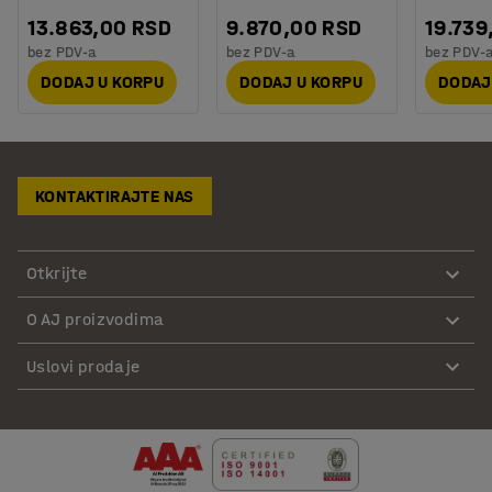
13.863,00 RSD
9.870,00 RSD
19.739
bez PDV-a
bez PDV-a
bez PDV-
DODAJ U KORPU
DODAJ U KORPU
DODAJ
KONTAKTIRAJTE NAS
Otkrijte
O AJ proizvodima
Uslovi prodaje