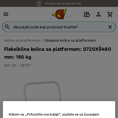
14 dana rok za povrat robe
7 godina garancije
Kolica sa platformom
Sklopiva kolica sa platformom
Fleksibilna kolica sa platformom: D720XŠ480
mm: 150 kg
Art. br.
:
23137
Klikom na „Prihvatite sve kukije“, slažete se sa čuvanjem