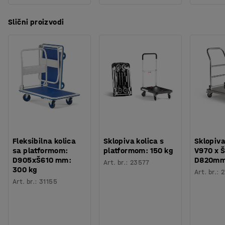
Slični proizvodi
Fleksibilna kolica
Sklopiva kolica s
Sklopiva
sa platformom:
platformom: 150 kg
V970 x Š
D905xŠ610 mm:
D820m
Art. br.
:
23577
300 kg
Art. br.
:
2
Art. br.
:
31155