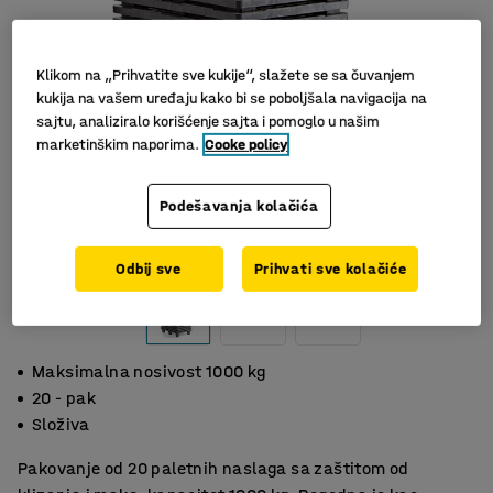
Klikom na „Prihvatite sve kukije“, slažete se sa čuvanjem
kukija na vašem uređaju kako bi se poboljšala navigacija na
sajtu, analiziralo korišćenje sajta i pomoglo u našim
marketinškim naporima.
Cooke policy
Podešavanja kolačića
Odbij sve
Prihvati sve kolačiće
Maksimalna nosivost 1000 kg
20 - pak
Složiva
Pakovanje od 20 paletnih naslaga sa zaštitom od