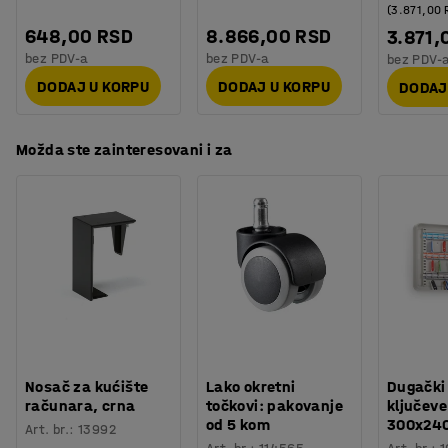
(3.871,00
648,00 RSD
8.866,00 RSD
3.871,
bez PDV-a
bez PDV-a
bez PDV-
DODAJ U KORPU
DODAJ U KORPU
DODAJ
Možda ste zainteresovani i za
Nosač za kućište
Lako okretni
Dugački
računara, crna
točkovi: pakovanje
ključeve
od 5 kom
300x24
Art. br.
:
13992