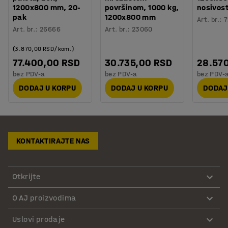
1200x800 mm, 20-
površinom, 1000 kg,
nosivost
pak
1200x800 mm
Art. br.
:
7
Art. br.
:
26666
Art. br.
:
23060
(3.870,00 RSD/kom.)
77.400,00 RSD
30.735,00 RSD
28.57
bez PDV-a
bez PDV-a
bez PDV-
DODAJ U KORPU
DODAJ U KORPU
DODAJ
KONTAKTIRAJTE NAS
Otkrijte
O AJ proizvodima
Uslovi prodaje