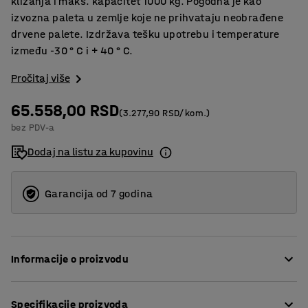
klizanja i maks. kapacitet 1000 kg. Pogodna je kao
izvozna paleta u zemlje koje ne prihvataju neobrađene
drvene palete. Izdržava tešku upotrebu i temperature
između -30 ° C i + 40 ° C.
Pročitaj više
65.558,00 RSD
(3.277,90 RSD/kom.)
bez PDV-a
Dodaj na listu za kupovinu
Garancija od 7 godina
Informacije o proizvodu
Čvrsta i lagana paleta dizajnirana da se koristi mnogo
Specifikacije proizvoda
puta. Pogodna je za upotrebu kao izložbena paleta ili