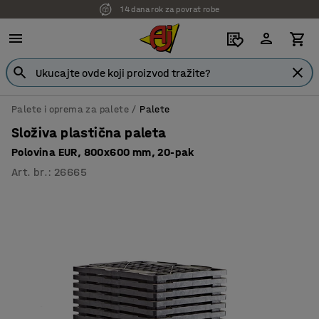
14 dana rok za povrat robe
Palete i oprema za palete
Palete
Složiva plastična paleta
Polovina EUR, 800x600 mm, 20-pak
Art. br.
:
26665