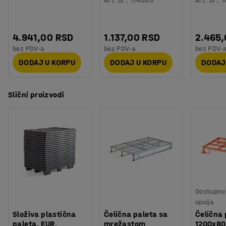
Art. br.
:
114565
Art. br.
:
1
4.941,00 RSD
1.137,00 RSD
2.465
bez PDV-a
bez PDV-a
bez PDV-
DODAJ U KORPU
DODAJ U KORPU
DODAJ
Slični proizvodi
Dostupno 
opcija
Složiva plastična
Čelična paleta sa
Čelična 
paleta, EUR,
mrežastom
1200x80