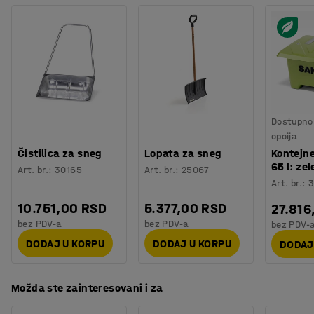
Dostupno 
opcija
Čistilica za sneg
Lopata za sneg
Kontejne
65 l: zel
Art. br.
:
30165
Art. br.
:
25067
Art. br.
:
3
10.751,00 RSD
5.377,00 RSD
27.816
bez PDV-a
bez PDV-a
bez PDV-
DODAJ U KORPU
DODAJ U KORPU
DODAJ
Možda ste zainteresovani i za