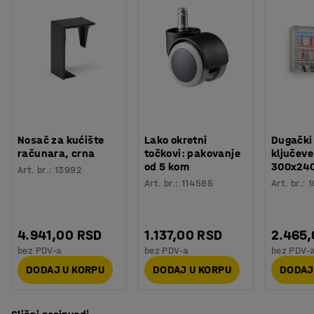
Nosač za kućište
Lako okretni
Dugački
računara, crna
točkovi: pakovanje
ključeve
od 5 kom
300x24
Art. br.
:
13992
Art. br.
:
114565
Art. br.
:
1
4.941,00 RSD
1.137,00 RSD
2.465
bez PDV-a
bez PDV-a
bez PDV-
DODAJ U KORPU
DODAJ U KORPU
DODAJ