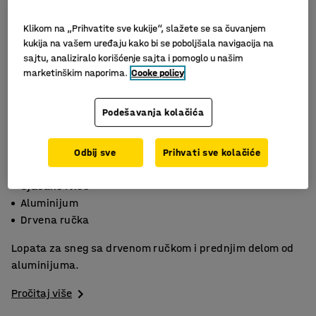
Klikom na „Prihvatite sve kukije“, slažete se sa čuvanjem
kukija na vašem uređaju kako bi se poboljšala navigacija na
sajtu, analiziralo korišćenje sajta i pomoglo u našim
marketinškim naporima.
Cooke policy
Podešavanja kolačića
Odbij sve
Prihvati sve kolačiće
Ojačane ivice
Aluminijum
Drvena ručka
Lopata za sneg sa drvenom ručkom i prednjim delom od
aluminijuma.
Pročitaj više