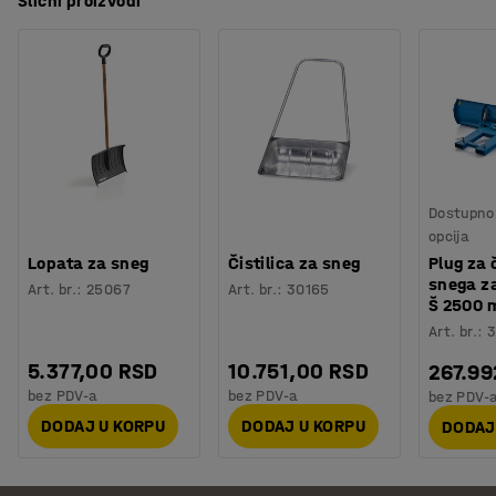
Slični proizvodi
Dostupno 
opcija
Lopata za sneg
Čistilica za sneg
Plug za 
snega za
Art. br.
:
25067
Art. br.
:
30165
Š 2500
Art. br.
:
3
5.377,00 RSD
10.751,00 RSD
267.99
bez PDV-a
bez PDV-a
bez PDV-
DODAJ U KORPU
DODAJ U KORPU
DODAJ