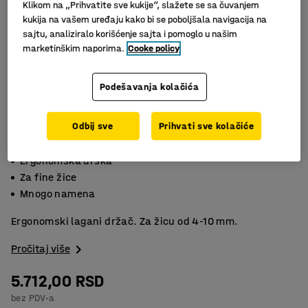
Klikom na „Prihvatite sve kukije“, slažete se sa čuvanjem
kukija na vašem uređaju kako bi se poboljšala navigacija na
sajtu, analiziralo korišćenje sajta i pomoglo u našim
marketinškim naporima.
Cooke policy
Podešavanja kolačića
Odbij sve
Prihvati sve kolačiće
Slični proizvodi
Ergonomska drška
Za fine žice
Mnogo namena
Ergonomski lagani držač. Za žicu od 4-10 mm.
Pročitaj više
5.712,00 RSD
bez PDV-a