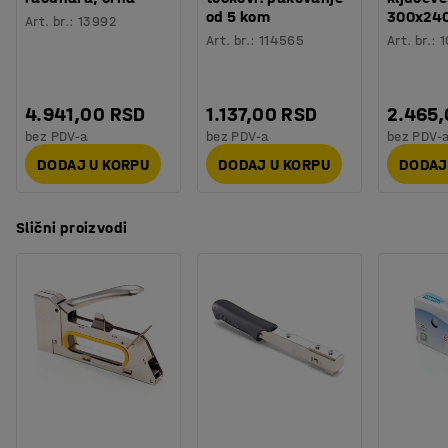
od 5 kom
300x24
Art. br.
:
13992
Art. br.
:
114565
Art. br.
:
1
4.941,00 RSD
1.137,00 RSD
2.465
bez PDV-a
bez PDV-a
bez PDV-
DODAJ U KORPU
DODAJ U KORPU
DODAJ
Slični proizvodi