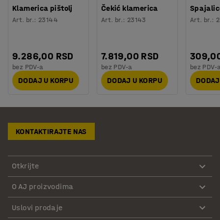
Klamerica pištolj
Čekić klamerica
Spajali
Art. br.
:
23144
Art. br.
:
23143
Art. br.
:
2
9.286,00 RSD
7.819,00 RSD
309,0
bez PDV-a
bez PDV-a
bez PDV-
DODAJ U KORPU
DODAJ U KORPU
DODAJ
KONTAKTIRAJTE NAS
Otkrijte
O AJ proizvodima
Uslovi prodaje