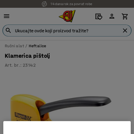
14 dana rok za povrat robe
Ručni alat
Heftalice
Klamerica pištolj
Art. br.
:
23142