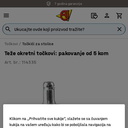
7 godina garancije
Točkovi
Točkići za stolice
Teže okretni točkovi: pakovanje od 5 kom
Art. br.
:
114335
Klikom na „Prihvatite sve kukije“, slažete se sa čuvanjem
kukija na vašem uređaju kako bi se poboljšala navigacija na