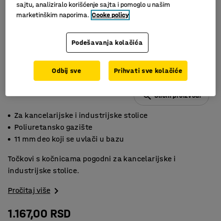
sajtu, analiziralo korišćenje sajta i pomoglo u našim
marketinškim naporima.
Cooke policy
Podešavanja kolačića
Odbij sve
Prihvati sve kolačiće
Slični proizvodi
Za kancelarijske i industrijske stolice
Poliuretansko gazište
11 mm deo koji se uvlači u bazu
Točkovi s kočnicama pogodni za kancelarijske i
industrijske stolice.
Pročitaj više
1.167,00 RSD