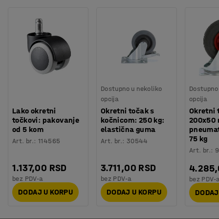
Dostupno u nekoliko
Dostupno 
opcija
opcija
Lako okretni
Okretni točak s
Okretni 
točkovi: pakovanje
kočnicom: 250 kg:
200x50
od 5 kom
elastična guma
pneuma
75 kg
Art. br.
:
114565
Art. br.
:
30544
Art. br.
:
9
1.137,00 RSD
3.711,00 RSD
4.285
bez PDV-a
bez PDV-a
bez PDV-
DODAJ U KORPU
DODAJ U KORPU
DODAJ