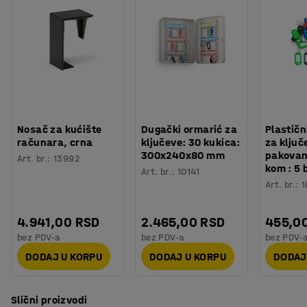
Tip točka
:
Okretni točak
Tip gume
:
Poliuretan
Preporučen broj osoba potrebnih za montažu
:
1
Orijentaciono vreme potrebno za montažu
:
5
Min
Težina
:
0,5
kg
Nosač za kućište
Dugački ormarić za
Plastičn
računara, crna
ključeve: 30 kukica:
za ključ
300x240x80 mm
pakovan
Art. br.
:
13992
kom : 5 
Art. br.
:
10141
Art. br.
:
1
4.941,00 RSD
2.465,00 RSD
455,0
bez PDV-a
bez PDV-a
bez PDV-
DODAJ U KORPU
DODAJ U KORPU
DODAJ
Slični proizvodi