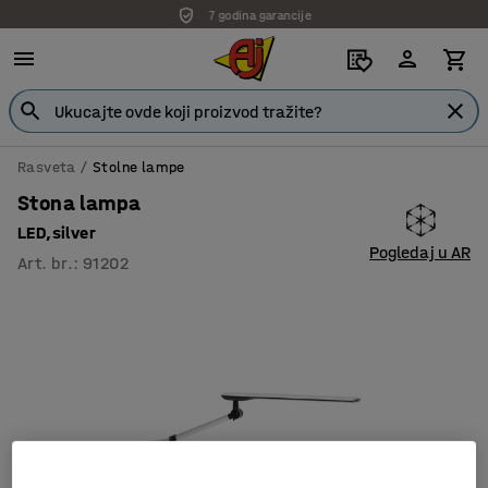
7 godina garancije
Rasveta
Stolne lampe
Stona lampa
LED,silver
Pogledaj u AR
Art. br.
:
91202