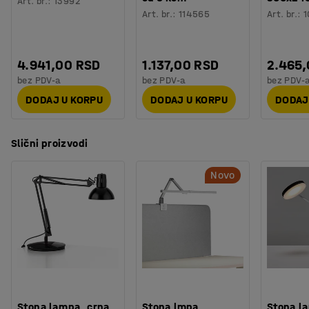
Art. br.
:
13992
hemikalije ili opasne supstance. Jednostavno odličan
Art. br.
:
114565
Art. br.
:
1
izbor - i za vaš novčanik i za životnu sredinu!
4.941,00 RSD
1.137,00 RSD
2.465
bez PDV-a
bez PDV-a
bez PDV-
DODAJ U KORPU
DODAJ U KORPU
DODAJ
Slični proizvodi
Novo
Stona lampa, crna
Stona lmpa
Stona l