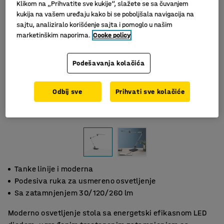
Klikom na „Prihvatite sve kukije“, slažete se sa čuvanjem
kukija na vašem uređaju kako bi se poboljšala navigacija na
sajtu, analiziralo korišćenje sajta i pomoglo u našim
marketinškim naporima.
Cooke policy
Podešavanja kolačića
Odbij sve
Prihvati sve kolačiće
Tanke linije i moderna
Podesiva ruka za usmereno osvetljenje
Sa zatamnjenjem 30/120/260 lm
Moderno osvetljenje stola sa energetski efikasnom LED