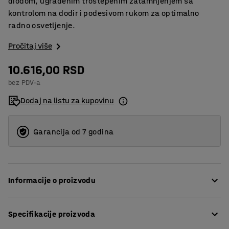
diodom, ugrađenim trostepenim zatamnjenjem sa
kontrolom na dodir i podesivom rukom za optimalno
radno osvetljenje.
Pročitaj više
10.616,00 RSD
bez PDV-a
Dodaj na listu za kupovinu
Garancija od 7 godina
Informacije o proizvodu
Da li tražite diskretno i fleksibilno osvetljenje radnog
Specifikacije proizvoda
mesta koje je dobro i za životnu sredinu i za vaš
novčanik? Tada je ova stona lampa tanke linije sa