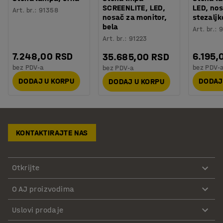
SCREENLITE, LED,
LED, no
Art. br.
:
91358
nosač za monitor,
stezaljk
bela
Art. br.
:
9
Art. br.
:
91223
7.248,00 RSD
6.195,
35.685,00 RSD
bez PDV-a
bez PDV-
bez PDV-a
DODAJ U KORPU
DODAJ
DODAJ U KORPU
KONTAKTIRAJTE NAS
Otkrijte
O AJ proizvodima
Uslovi prodaje