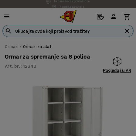
7 godina garancije
Ormari
Ormari za alat
Ormar za spremanje sa 8 polica
Art. br.
:
12343
Pogledaj u AR