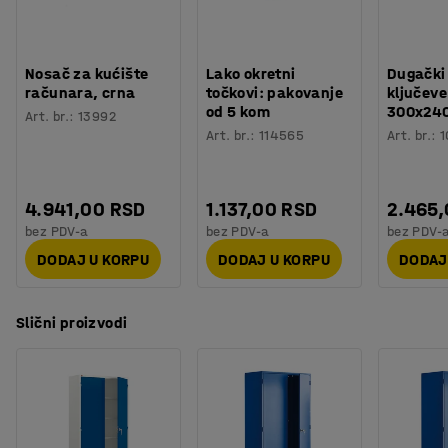
Nosač za kućište
Lako okretni
Dugački
računara, crna
točkovi: pakovanje
ključeve
od 5 kom
300x24
Art. br.
:
13992
Art. br.
:
114565
Art. br.
:
1
4.941,00 RSD
1.137,00 RSD
2.465
bez PDV-a
bez PDV-a
bez PDV-
DODAJ U KORPU
DODAJ U KORPU
DODAJ
Slični proizvodi