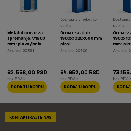
Dostupno u nekoliko
Dostupno 
opcija
opcija
Metalni ormar za
Ormar za alat:
Ormar za
spremanje: V1900
1900x1020x500 mm
1900x10
mm :plava/bela
plavi
mm: pla
Art. br.
:
20381
Art. br.
:
20500
Art. br.
:
62.558,00 RSD
64.952,00 RSD
73.155
bez PDV-a
bez PDV-a
bez PDV-
DODAJ U KORPU
DODAJ U KORPU
DODAJ
KONTAKTIRAJTE NAS