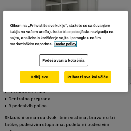
Klikom na „Prihvatite sve kukije“, slažete se sa čuvanjem
kukija na vašem uređaju kako bi se poboljšala navigacija na
sajtu, analiziralo korišćenje sajta i pomoglo u našim
marketinškim naporima.
Cooke policy
Podešavanja kolačića
Odbij sve
Prihvati sve kolačiće
Perforirana vrata
Centralna pregrada
8 podesivih polica
Skladišni orman sa dvokrilnim vratima, bravom u tri
tačke, podesivim stopalima, podelom i podesivim