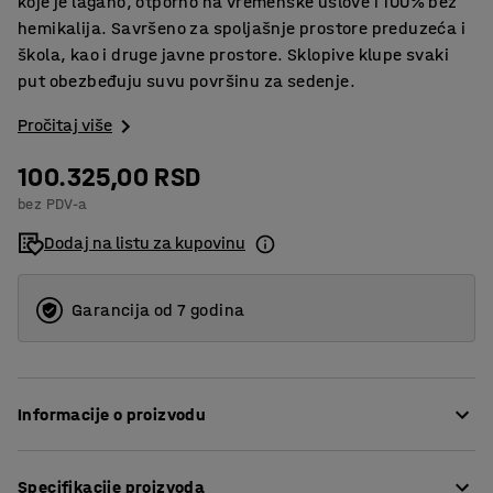
koje je lagano, otporno na vremenske uslove i 100% bez
hemikalija. Savršeno za spoljašnje prostore preduzeća i
škola, kao i druge javne prostore. Sklopive klupe svaki
put obezbeđuju suvu površinu za sedenje.
Pročitaj više
100.325,00 RSD
bez PDV-a
Dodaj na listu za kupovinu
Garancija od 7 godina
Informacije o proizvodu
Robusni sto za piknik sa klupama od izdržljivog drveta.
Specifikacije proizvoda
Drvo dolazi iz sertifikovanog, održivog šumarstva i