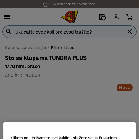
14 dana rok za povrat robe
Oprema za eksterijer
Piknik klupe
Sto sa klupama TUNDRA PLUS
1770 mm, braon
Art. br.
:
143824
Novo
Klikom na „Prihvatite sve kukije“, slažete se sa čuvanjem