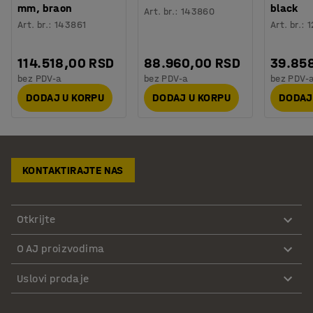
mm, braon
black
Art. br.
:
143860
Art. br.
:
143861
Art. br.
:
1
114.518,00 RSD
88.960,00 RSD
39.85
bez PDV-a
bez PDV-a
bez PDV-
DODAJ U KORPU
DODAJ U KORPU
DODAJ
KONTAKTIRAJTE NAS
Otkrijte
O AJ proizvodima
Uslovi prodaje