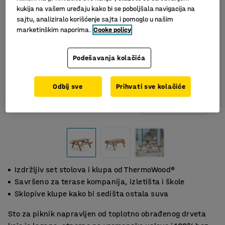
kukija na vašem uređaju kako bi se poboljšala navigacija na
sajtu, analiziralo korišćenje sajta i pomoglo u našim
marketinškim naporima.
Cooke policy
Podešavanja kolačića
Odbij sve
Prihvati sve kolačiće
Slični proizvodi
Izdržljiv set stolova i klupa od ThermoWood®
Savršeno za terase kompanija, izletišta i škole
Sklopive klupe kako bi sedišta ostala suva
Sto za piknik napravljen od toplotno obrađenog drveta