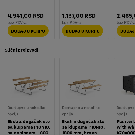
prirodno.
4.941,00 RSD
1.137,00 RSD
2.465
bez PDV-a
bez PDV-a
bez PDV-
DODAJ U KORPU
DODAJ U KORPU
DODAJ
Slični proizvodi
Dostupno u nekoliko
Dostupno u nekoliko
Dostupno 
opcija
opcija
opcija
Ekstra dugačak sto
Ekstra dugačak sto
Planter
sa klupama PICNIC,
sa klupama PICNIC,
with wh
sa naslonom, 1800
1800 mm, braon
470x88