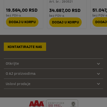
Art. br.
:
290521
19.564,00 RSD
51.047
34.687,00 RSD
bez PDV-a
bez PDV-
bez PDV-a
DODAJ U KORPU
DODAJ
DODAJ U KORPU
KONTAKTIRAJTE NAS
Otkrijte
O AJ proizvodima
Uslovi prodaje