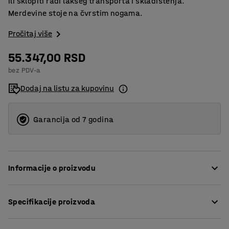
ili sklopiti radi lakšeg transporta i skladištenja.
Merdevine stoje na čvrstim nogama.
Pročitaj više
55.347,00 RSD
bez PDV-a
Dodaj na listu za kupovinu
Garancija od 7 godina
Informacije o proizvodu
Ove pametne teleskopske merdevine se lako nose sa
Specifikacije proizvoda
sobom i mogu se koristiti za razne svrhe, što ih činie
veoma isplativom opcijom.
Visina
:
3800
mm