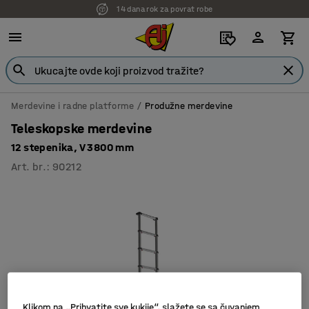
14 dana rok za povrat robe
7 godina garancije
Merdevine i radne platforme
Produžne merdevine
Teleskopske merdevine
12 stepenika, V 3800 mm
Art. br.
:
90212
Klikom na „Prihvatite sve kukije“, slažete se sa čuvanjem