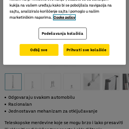
kukija na vašem uređaju kako bi se poboljšala navigacija na
sajtu, analiziralo korišćenje sajta i pomoglo u našim
marketinškim naporima.
Cooke policy
Podešavanja kolačića
Odbij sve
Prihvati sve kolačiće
Odgovaraju svakom automobilu
Racionalan
Jednostavan mehanizam za otključavanje
Teleskopske merdevine koje se mogu brzo i lako presaviti