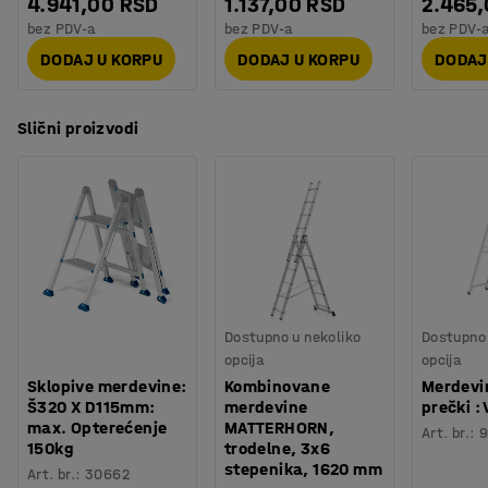
4.941,00 RSD
1.137,00 RSD
2.465
bez PDV-a
bez PDV-a
bez PDV-
DODAJ U KORPU
DODAJ U KORPU
DODAJ
Slični proizvodi
Dostupno u nekoliko
Dostupno 
opcija
opcija
Sklopive merdevine:
Kombinovane
Merdevi
Š320 X D115mm:
merdevine
prečki :
max. Opterećenje
MATTERHORN,
Art. br.
:
9
150kg
trodelne, 3x6
stepenika, 1620 mm
Art. br.
:
30662