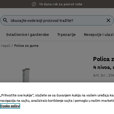
14 dana rok za povrat robe
Svlačionice i garderobe
Trpezarije
Recepcije i ulazi
i regali
Police za gume
Polica 
4 nivoa,
Art. br.
:
21
Lagane
Rešenje k
„Prihvatite sve kukije“, slažete se sa čuvanjem kukija na vašem uređaju ka
Izuzetno 
 navigacija na sajtu, analiziralo korišćenje sajta i pomoglo u našim market
Cooke policy
30.331