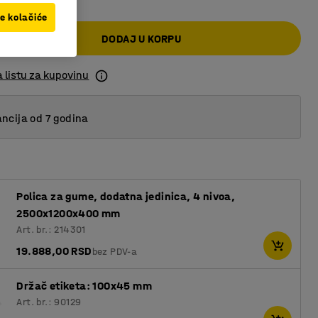
ve kolačiće
DODAJ U KORPU
 listu za kupovinu
ncija od 7 godina
Polica za gume, dodatna jedinica, 4 nivoa,
2500x1200x400 mm
Art. br.: 214301
19.888,00 RSD
bez PDV-a
Držač etiketa: 100x45 mm
Art. br.: 90129