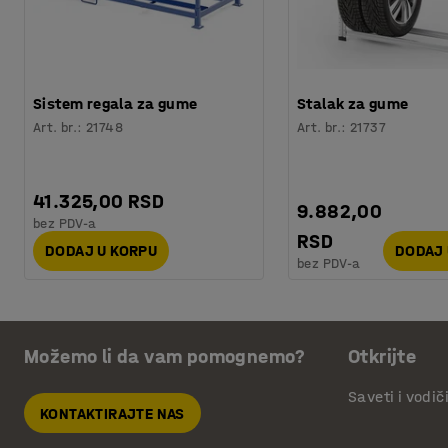
Sistem regala za gume
Stalak za gume
Art. br.
:
21748
Art. br.
:
21737
41.325,00 RSD
9.882,00
bez PDV-a
RSD
DODAJ U KORPU
DODAJ 
bez PDV-a
Možemo li da vam pomognemo?
Otkrijte
Saveti i vodič
KONTAKTIRAJTE NAS