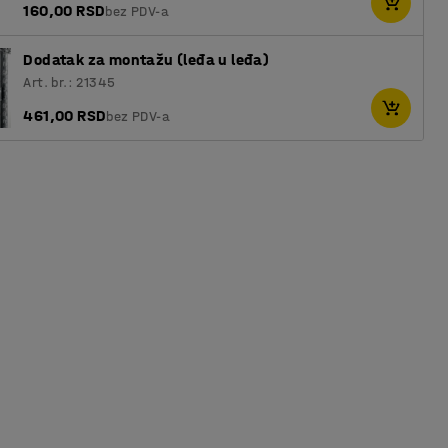
160,00 RSD
bez PDV-a
Dodatak za montažu (leđa u leđa)
Art. br.: 21345
461,00 RSD
bez PDV-a