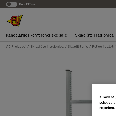
bez PDV-a
Kancelarije i konferencijske sale
Skladište i radionica
AJ Proizvodi
Skladište i radionica
Skladištenje
Police i paletn
Klikom na 
poboljšala
naporima.