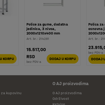
Police za gume, dodatna
Polica za
jedinica, 3 nivoa,
osnovna j
2000x1210x400 mm
2000x12
Art. br.
:
214281
Art. br.
:
21
23.915,
15.517,00
bez PDV-a
RSD
U KORPU
DODAJ U KORPU
DODAJ 
bez PDV-a
O AJ proizvodima
i za kupovinu
O AJ proizvodima
Održivost
Katalog