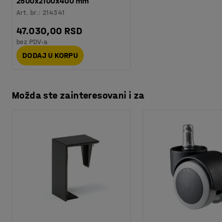
2500x2100x400 mm
Art. br.
:
214341
47.030,00 RSD
bez PDV-a
DODAJ U KORPU
Možda ste zainteresovani i za