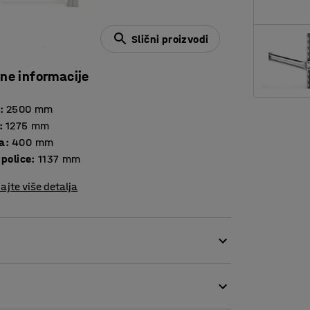
Slični proizvodi
čne informacije
:
2500
mm
:
1275
mm
a
:
400
mm
 police
:
1137
mm
ajte više detalja
tet skladištenja pomoću nosača za gume koji
zajn, velika nosivost i mala težina ovog
zne različite primene.