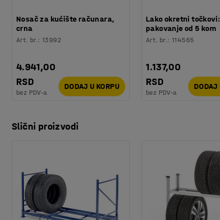
Nosač za kućište računara,
Lako okretni točkovi
crna
pakovanje od 5 kom
Art. br.
:
13992
Art. br.
:
114565
4.941,00
1.137,00
RSD
RSD
DODAJ U KORPU
DODAJ 
bez PDV-a
bez PDV-a
Slični proizvodi