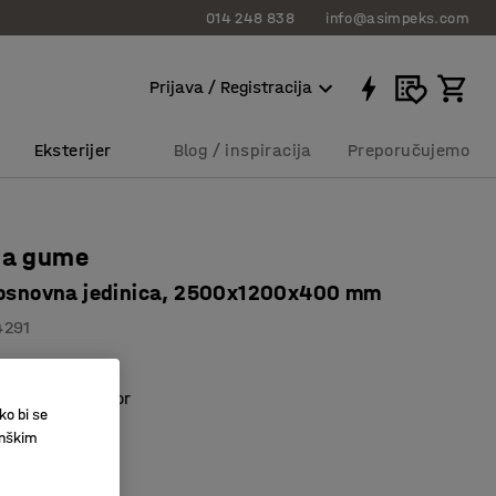
014 248 838
info@asimpeks.com
Prijava / Registracija
Eksterijer
Blog / inspiracija
Preporučujemo
za gume
 osnovna jedinica, 2500x1200x400 mm
4291
oje štedi prostor
ko bi se
izdržljive
inškim
,00 RSD