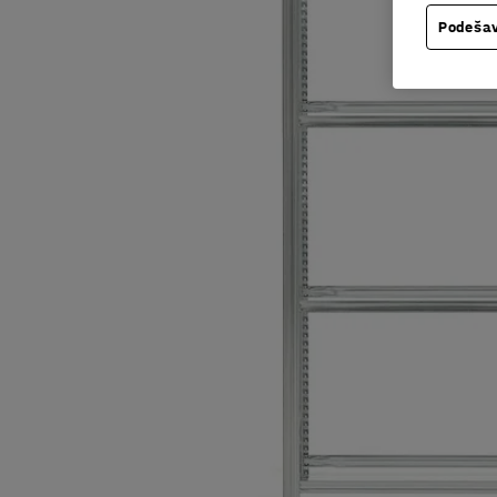
Podešav