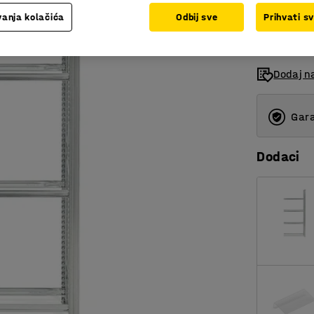
bez PDV-a
anja kolačića
Odbij sve
Prihvati s
Dodaj na
Gara
Dodaci