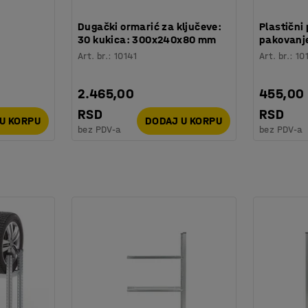
:
Dugački ormarić za ključeve:
Plastični 
30 kukica: 300x240x80 mm
pakovanje
Art. br.
:
10141
Art. br.
:
10
2.465,00
455,00
RSD
RSD
U KORPU
DODAJ U KORPU
bez PDV-a
bez PDV-a