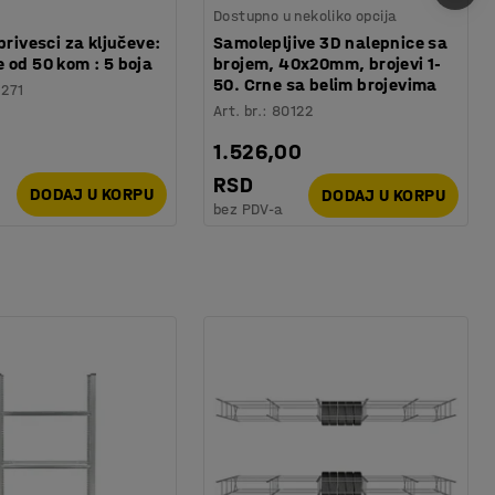
Dostupno u nekoliko opcija
privesci za ključeve:
Samolepljive 3D nalepnice sa
 od 50 kom : 5 boja
brojem, 40x20mm, brojevi 1-
50. Crne sa belim brojevima
1271
Art. br.
:
80122
1.526,00
RSD
DODAJ U KORPU
DODAJ U KORPU
bez PDV-a