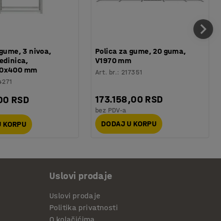
 gume, 3 nivoa,
Polica za gume, 20 guma,
edinica,
V1970 mm
00x400 mm
Art. br.
:
217351
4271
173.158,00 RSD
00 RSD
bez PDV-a
DODAJ U KORPU
U KORPU
Uslovi prodaje
Uslovi prodaje
Politika privatnosti
O kolačićima