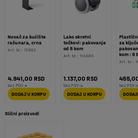
Nosač za kućište
Lako okretni
Plastičn
računara, crna
točkovi: pakovanje
za ključ
od 5 kom
pakovan
Art. br.
:
13992
kom : 5 
Art. br.
:
114565
Art. br.
:
1
4.941,00 RSD
1.137,00 RSD
455,0
bez PDV-a
bez PDV-a
bez PDV-
DODAJ U KORPU
DODAJ U KORPU
DODAJ
Slični proizvodi