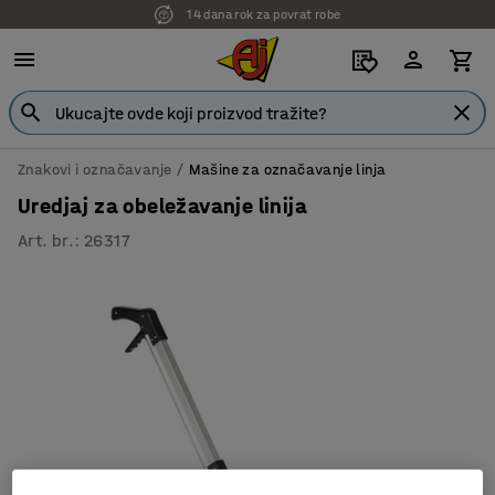
14 dana rok za povrat robe
Znakovi i označavanje
Mašine za označavanje linja
Uredjaj za obeležavanje linija
Art. br.
:
26317