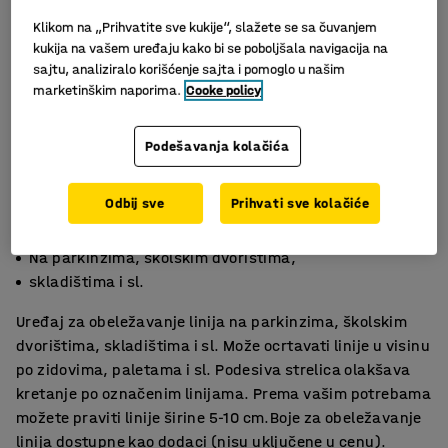
Klikom na „Prihvatite sve kukije“, slažete se sa čuvanjem
kukija na vašem uređaju kako bi se poboljšala navigacija na
sajtu, analiziralo korišćenje sajta i pomoglo u našim
marketinškim naporima.
Cooke policy
Podešavanja kolačića
Slični proizvodi
Odbij sve
Prihvati sve kolačiće
Uređaj za obeležavanje linija
Na parkinzima, školskim dvorištima,
skladištima i sl.
Uređaj za obeležavanje linija na parkinzima, školskim
dvorištima, skladištima i sl. Može ocrtavati linije u visinu
po zidovima, paletama i sl. Podesiva strelica olakšava
kretanje po označenim linijama. Prema vašim potrebama
možete praviti linije širine 5-10 cm.Boje za obeležavanje
linija dostupne kao dodaci (nisu uključene u cenu).