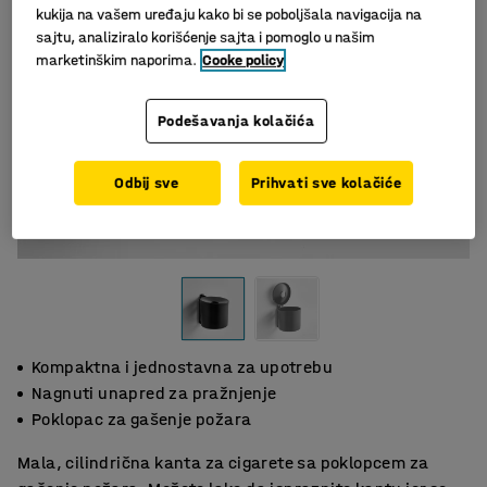
kukija na vašem uređaju kako bi se poboljšala navigacija na
sajtu, analiziralo korišćenje sajta i pomoglo u našim
marketinškim naporima.
Cooke policy
Podešavanja kolačića
Odbij sve
Prihvati sve kolačiće
Kompaktna i jednostavna za upotrebu
Nagnuti unapred za pražnjenje
Poklopac za gašenje požara
Mala, cilindrična kanta za cigarete sa poklopcem za