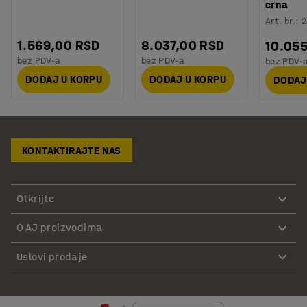
crna
Art. br.
:
2
1.569,00 RSD
8.037,00 RSD
10.05
bez PDV-a
bez PDV-a
bez PDV-
DODAJ U KORPU
DODAJ U KORPU
DODAJ
KONTAKTIRAJTE NAS
Otkrijte
O AJ proizvodima
Uslovi prodaje