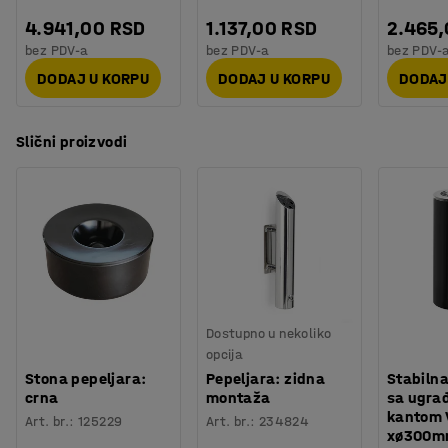
4.941,00 RSD
1.137,00 RSD
2.465
bez PDV-a
bez PDV-a
bez PDV-
DODAJ U KORPU
DODAJ U KORPU
DODAJ
Slični proizvodi
Dostupno u nekoliko
opcija
Stona pepeljara:
Pepeljara: zidna
Stabilna
crna
montaža
sa ugra
kantom 
Art. br.
:
125229
Art. br.
:
234824
xø300mm