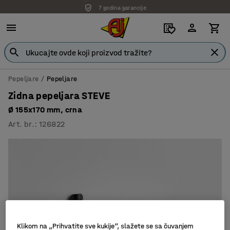
7 godina garancije
Pepeljare
Pepeljare
Zidna pepeljara STEVE
Ø 155x170 mm, crna
Art. br.
:
126822
Klikom na „Prihvatite sve kukije“, slažete se sa čuvanjem