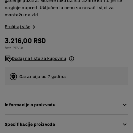
gašenje požara. Možete lako da ispraznite kantu jer se
naginje napred. Uključeni u cenu su nosač i vijci za
montažu na zid.
Pročitaj više
3.216,00 RSD
bez PDV-a
Dodaj na listu za kupovinu
Garancija od 7 godina
Informacije o proizvodu
Ova mala kanta za cigarete koja štedi prostor savršena
Specifikacije proizvoda
je za mala preduzeća i skučene prostore. Pametan
dizajn olakšava pražnjenje kante za cigarete tako što je