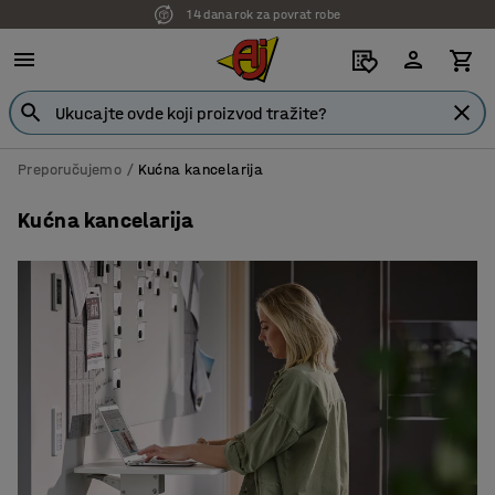
7 godina garancije
Preporučujemo
Kućna kancelarija
Kućna kancelarija