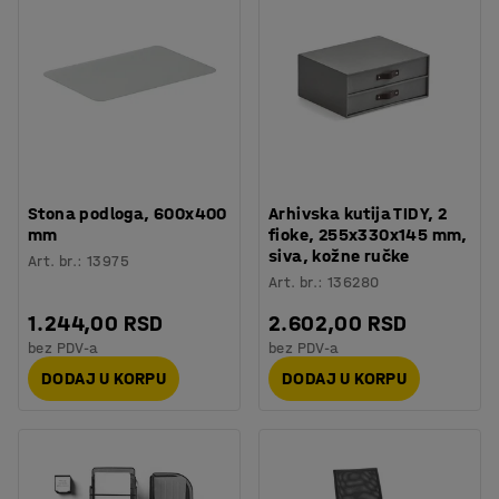
Stona podloga, 600x400
Arhivska kutija TIDY, 2
mm
fioke, 255x330x145 mm,
siva, kožne ručke
Art. br.
:
13975
Art. br.
:
136280
1.244,00 RSD
2.602,00 RSD
bez PDV-a
bez PDV-a
DODAJ U KORPU
DODAJ U KORPU