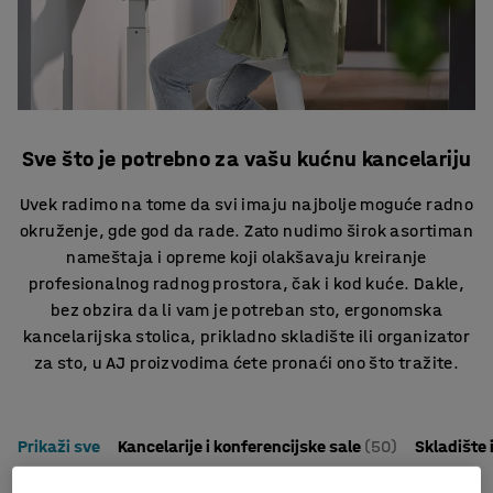
Sve što je potrebno za vašu kućnu kancelariju
Uvek radimo na tome da svi imaju najbolje moguće radno
okruženje, gde god da rade. Zato nudimo širok asortiman
nameštaja i opreme koji olakšavaju kreiranje
profesionalnog radnog prostora, čak i kod kuće. Dakle,
bez obzira da li vam je potreban sto, ergonomska
kancelarijska stolica, prikladno skladište ili organizator
za sto, u AJ proizvodima ćete pronaći ono što tražite.
Prikaži sve
Kancelarije i konferencijske sale
(50)
Skladište 