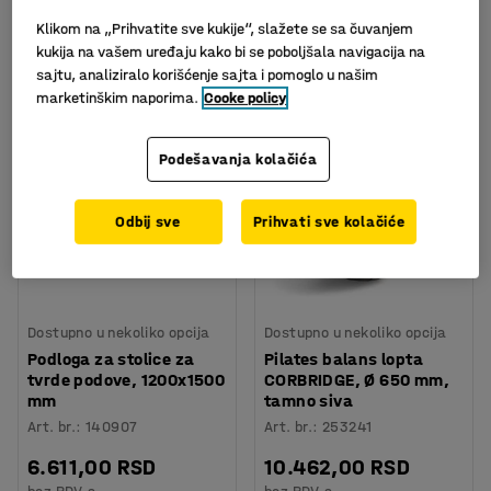
Klikom na „Prihvatite sve kukije“, slažete se sa čuvanjem
Sortiraj
kukija na vašem uređaju kako bi se poboljšala navigacija na
sajtu, analiziralo korišćenje sajta i pomoglo u našim
50 proizvoda
marketinškim naporima.
Cooke policy
Podešavanja kolačića
Odbij sve
Prihvati sve kolačiće
Dostupno u nekoliko opcija
Dostupno u nekoliko opcija
Podloga za stolice za
Pilates balans lopta
tvrde podove, 1200x1500
CORBRIDGE, Ø 650 mm,
mm
tamno siva
Art. br.
:
140907
Art. br.
:
253241
6.611,00 RSD
10.462,00 RSD