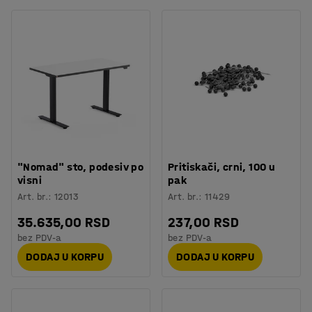
"Nomad" sto, podesiv po
Pritiskači, crni, 100 u
visni
pak
Art. br.
:
12013
Art. br.
:
11429
35.635,00 RSD
237,00 RSD
bez PDV-a
bez PDV-a
DODAJ U KORPU
DODAJ U KORPU