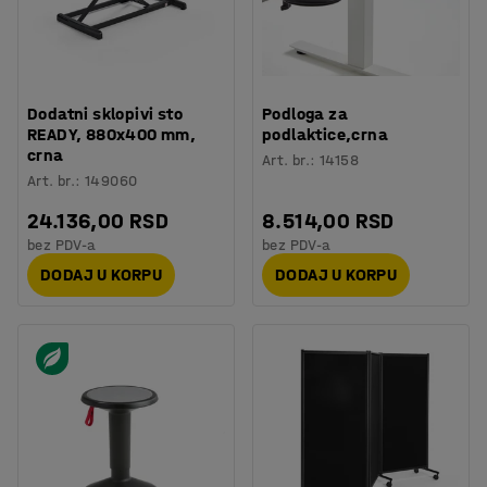
Dodatni sklopivi sto
Podloga za
READY, 880x400 mm,
podlaktice,crna
crna
Art. br.
:
14158
Art. br.
:
149060
24.136,00 RSD
8.514,00 RSD
bez PDV-a
bez PDV-a
DODAJ U KORPU
DODAJ U KORPU