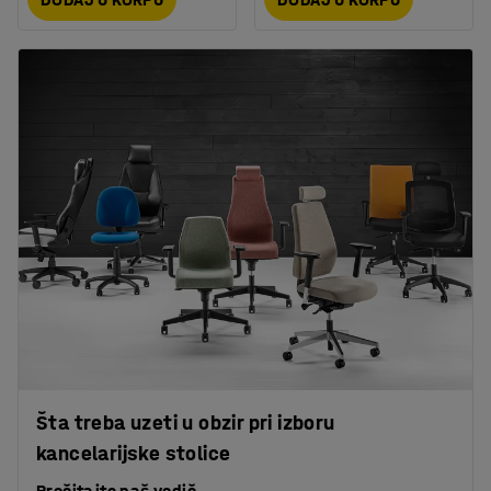
Šta treba uzeti u obzir pri izboru
kancelarijske stolice
Pročitajte naš vodič