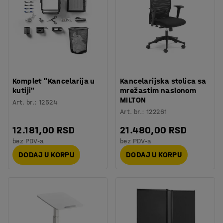
Komplet "Kancelarija u
Kancelarijska stolica sa
kutiji"
mrežastim naslonom
MILTON
Art. br.
:
12524
Art. br.
:
122261
12.181,00 RSD
21.480,00 RSD
bez PDV-a
bez PDV-a
DODAJ U KORPU
DODAJ U KORPU