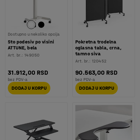
Dostupno u nekoliko opcija
Sto podesiv po visini
Pokretna trodelna
ATTUNE, bela
oglasna tabla, crna,
tamno siva
Art. br.
:
149050
Art. br.
:
120452
31.912,00 RSD
90.563,00 RSD
bez PDV-a
bez PDV-a
DODAJ U KORPU
DODAJ U KORPU