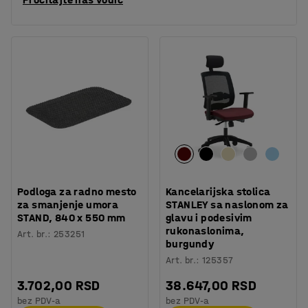
Podloga za radno mesto
Kancelarijska stolica
za smanjenje umora
STANLEY sa naslonom za
STAND, 840 x 550 mm
glavu i podesivim
rukonaslonima,
Art. br.
:
253251
burgundy
Art. br.
:
125357
3.702,00 RSD
38.647,00 RSD
bez PDV-a
bez PDV-a