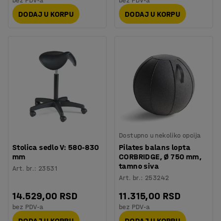
bez PDV-a
bez PDV-a
DODAJ U KORPU
DODAJ U KORPU
Dostupno u nekoliko opcija
Stolica sedlo V: 580-830
Pilates balans lopta
mm
CORBRIDGE, Ø 750 mm,
tamno siva
Art. br.
:
23531
Art. br.
:
253242
14.529,00 RSD
11.315,00 RSD
bez PDV-a
bez PDV-a
DODAJ U KORPU
DODAJ U KORPU