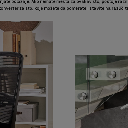
jate položaje. Ako nemate mesta za ovakav sto, postoje razno
i konverter za sto, koje možete da pomerate i stavite na različi