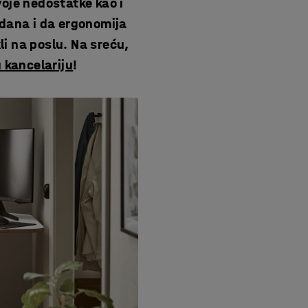
voje nedostatke kao i
 dana i da ergonomija
i na poslu. Na sreću,
 kancelariju
!