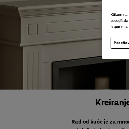
Klikom na 
poboljšala
naporima.
Podešav
Kreiranj
Rad od kuće je za mn