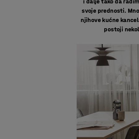
i dalje tako da radi
svoje prednosti. Mno
njihove kućne kancel
postoji neko