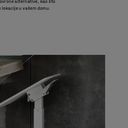
vrsne alternative, kao što
te lokacije u vašem domu.