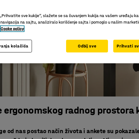
„Prihvatite sve kukije“, slažete se sa čuvanjem kukija na vašem uređaju ka
 navigacija na sajtu, analiziralo korišćenje sajta i pomoglo u našim market
Cooke policy
anja kolačića
Odbij sve
Prihvati s
e ergonomskog radnog prostora 
oge od nas postao način života i ankete su pokazal