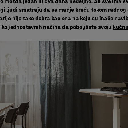
mo možda jedan ili dva dana nedeljno. Ali sve ima s
gi ljudi smatraju da se manje kreću tokom radnog
arije nije tako dobra kao ona na koju su inače navikl
liko jednostavnih načina da poboljšate svoju
kućnu