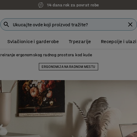
7 godina garancije
Svlačionice i garderobe
Trpezarije
Recepcije i ulazi
reiranje ergonomskog radnog prostora kod kuće
ERGONOMIJA NA RADNOM MESTU