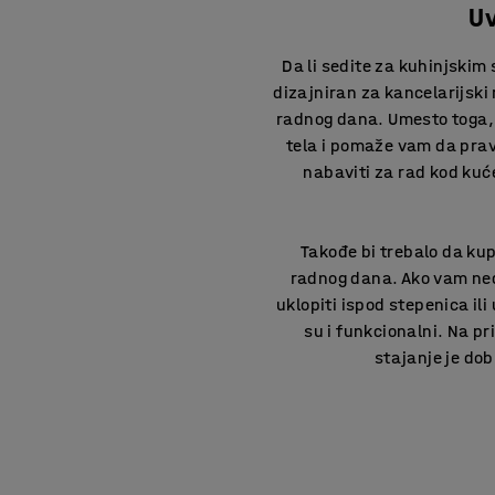
Uv
Da li sedite za kuhinjskim 
dizajniran za kancelarijski
radnog dana. Umesto toga, 
tela i pomaže vam da prav
nabaviti za rad kod kuć
Takođe bi trebalo da kup
radnog dana. Ako vam nedo
uklopiti ispod stepenica il
su i funkcionalni. Na pr
stajanje je dob