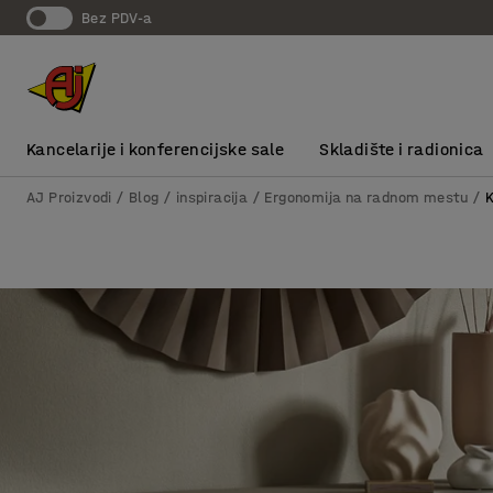
bez PDV-a
Kancelarije i konferencijske sale
Skladište i radionica
AJ Proizvodi
Blog / inspiracija
Ergonomija na radnom mestu
K