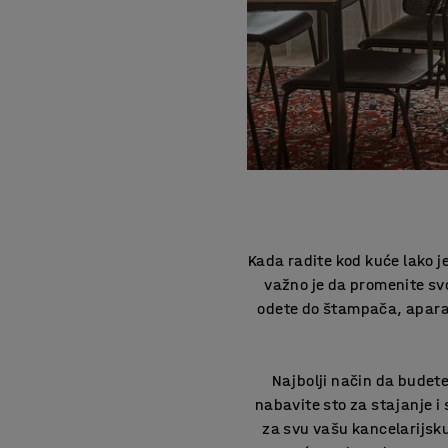
Kada radite kod kuće lako j
važno je da promenite svo
odete do štampača, aparata
Najbolji način da budete
nabavite sto za stajanje i
za svu vašu kancelarijsku