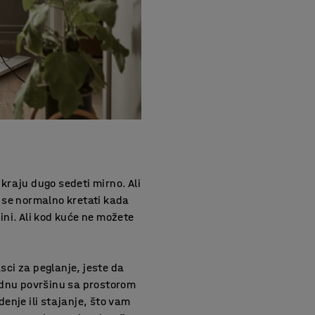
 kraju dugo sedeti mirno. Ali
e se normalno kretati kada
ni. Ali kod kuće ne možete
sci za peglanje, jeste da
radnu površinu sa prostorom
enje ili stajanje, što vam