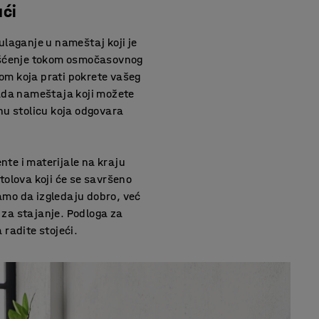
ući
 ulaganje u nameštaj koji je
rišćenje tokom osmočasovnog
om koja prati pokrete vašeg
mada nameštaja koji možete
tnu stolicu koja odgovara
nte i materijale na kraju
olova koji će se savršeno
amo da izgledaju dobro, već
u za stajanje. Podloga za
radite stojeći.