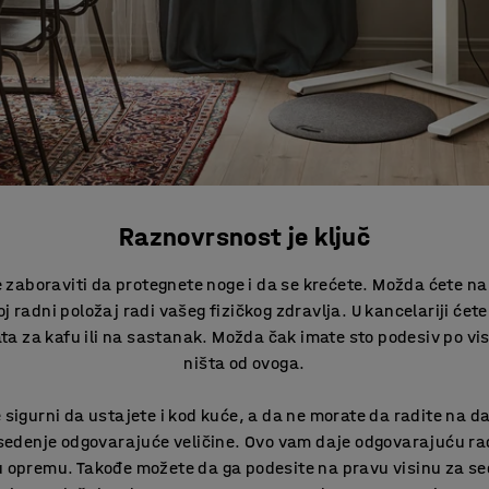
Raznovrsnost je ključ
e zaboraviti da protegnete noge i da se krećete. Možda ćete na
j radni položaj radi vašeg fizičkog zdravlja. U kancelariji ćet
 za kafu ili na sastanak. Možda čak imate sto podesiv po visi
ništa od ovoga.
 sigurni da ustajete i kod kuće, a da ne morate da radite na da
 sedenje odgovarajuće veličine. Ovo vam daje odgovarajuću 
 opremu. Takođe možete da ga podesite na pravu visinu za sed