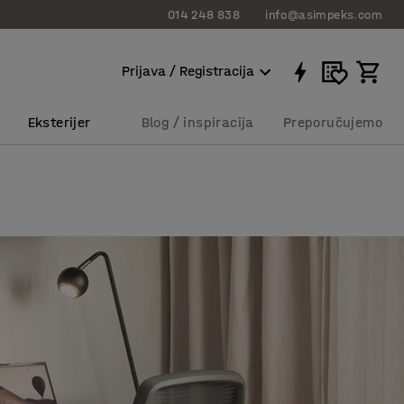
014 248 838
info@asimpeks.com
Prijava / Registracija
Eksterijer
Blog / inspiracija
Preporučujemo