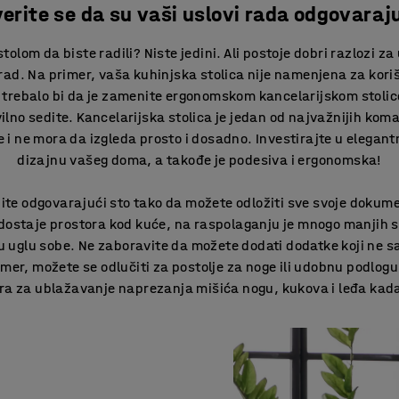
erite se da su vaši uslovi rada odgovaraj
stolom da biste radili? Niste jedini. Ali postoje dobri razlozi za
 rad. Na primer, vaša kuhinjska stolica nije namenjena za ko
trebalo bi da je zamenite ergonomskom kancelarijskom stolic
ilno sedite. Kancelarijska stolica je jedan od najvažnijih ko
e i ne mora da izgleda prosto i dosadno. Investirajte u elegan
dizajnu vašeg doma, a takođe je podesiva i ergonomska!
ite odgovarajući sto tako da možete odložiti sve svoje dokume
staje prostora kod kuće, na raspolaganju je mnogo manjih st
i u uglu sobe. Ne zaboravite da možete dodati dodatke koji ne s
imer, možete se odlučiti za postolje za noge ili udobnu podlog
ra za ublažavanje naprezanja mišića nogu, kukova i leđa kada 