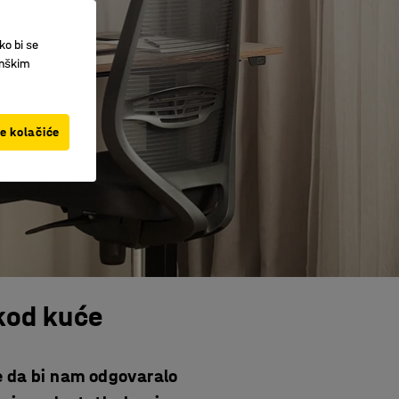
ko bi se
inškim
ve kolačiće
kod kuće
e da bi nam odgovaralo