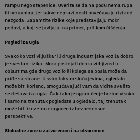
rampu nego stepenice. Uverite se da na podu nema rupa
ili neravnina, jer takve nepravilnosti povećavaju rizik od
nezgoda. Zapamtite rizike koje predstavljaju mokri
podovi, a koji se javljaju, na primer, prilikom čišćenja.
Pogled iza ugla
Svako ko vozi viljuškar ili druga industrijska vozila dobro
je svestan rizika. Mora postojati dobra vidljivost u
oblastima gde drugo vozilo ili kolega sa posla može da
priđe sa strane. U svim takvim slučajevima, ogledalo
može biti korisno, omogućavajući vam da vidite sve što
se dešava iza ugla. Čak i ako je ograničenje brzine visoko
i samo na trenutak pogledate u ogledalo, taj trenutak
može biti izuzetno dragocen iz bezbednosne
perspektive.
Slobodne zone u zatvorenom i na otvorenom