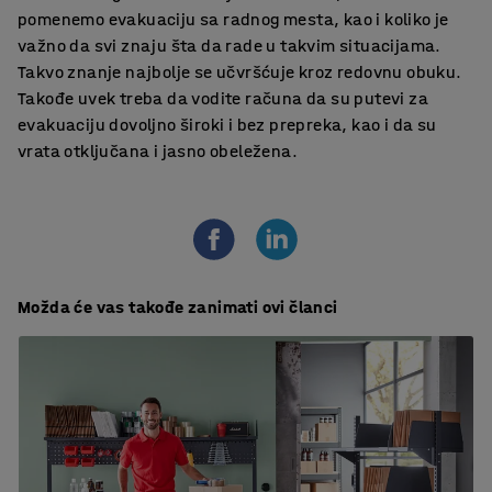
pomenemo evakuaciju sa radnog mesta, kao i koliko je
važno da svi znaju šta da rade u takvim situacijama.
Takvo znanje najbolje se učvršćuje kroz redovnu obuku.
Takođe uvek treba da vodite računa da su putevi za
evakuaciju dovoljno široki i bez prepreka, kao i da su
vrata otključana i jasno obeležena.
Možda će vas takođe zanimati ovi članci