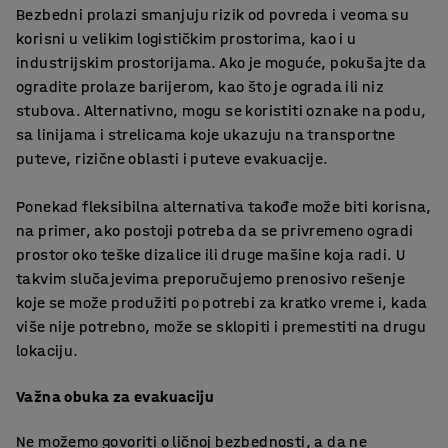
Bezbedni prolazi smanjuju rizik od povreda i veoma su
korisni u velikim logističkim prostorima, kao i u
industrijskim prostorijama. Ako je moguće, pokušajte da
ogradite prolaze barijerom, kao što je ograda ili niz
stubova. Alternativno, mogu se koristiti oznake na podu,
sa linijama i strelicama koje ukazuju na transportne
puteve, rizične oblasti i puteve evakuacije.
Ponekad fleksibilna alternativa takođe može biti korisna,
na primer, ako postoji potreba da se privremeno ogradi
prostor oko teške dizalice ili druge mašine koja radi. U
takvim slučajevima preporučujemo prenosivo rešenje
koje se može produžiti po potrebi za kratko vreme i, kada
više nije potrebno, može se sklopiti i premestiti na drugu
lokaciju.
Važna obuka za evakuaciju
Ne možemo govoriti o ličnoj bezbednosti, a da ne