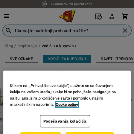
14 dana rok za povrat robe
Blog / inspiracija
Vodiči za kupovinu
SVE OZNAKE
VODIČI ZA KUPOVINU
SAVETI I TRENDOV
Prikaži sve oznake
Klikom na „Prihvatite sve kukije“, slažete se sa čuvanjem
kukija na vašem uređaju kako bi se poboljšala navigacija na
VODIČI ZA KUPOVINU
sajtu, analiziralo korišćenje sajta i pomoglo u našim
5 najboljih stolova za sedenje
marketinškim naporima.
Cooke policy
i stajanje
Podešavanja kolačića