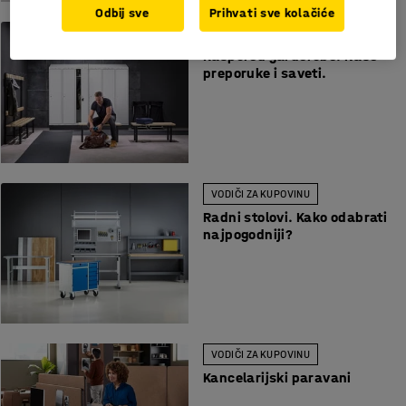
Odbij sve
Prihvati sve kolačiće
VODIČI ZA KUPOVINU
Raspored garderobe. Naše
preporuke i saveti.
VODIČI ZA KUPOVINU
Radni stolovi. Kako odabrati
najpogodniji?
VODIČI ZA KUPOVINU
Kancelarijski paravani