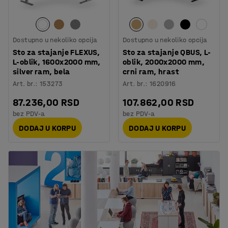
Dostupno u nekoliko opcija
Dostupno u nekoliko opcija
Sto za stajanje FLEXUS,
Sto za stajanje QBUS, L-
L-oblik, 1600x2000 mm,
oblik, 2000x2000 mm,
silver ram, bela
crni ram, hrast
Art. br.
:
153273
Art. br.
:
1620916
87.236,00 RSD
107.862,00 RSD
bez PDV-a
bez PDV-a
DODAJ U KORPU
DODAJ U KORPU