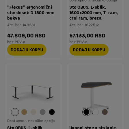
Dostupno u nekoliko opcija
"Flexus" ergonomični
Sto QBUS, L-oblik,
sto: desni: D 1800 mm:
1600x2000 mm, T- ram,
bukva
crni ram, breza
Art. br.
:
149281
Art. br.
:
1622512
47.809,00 RSD
57.133,00 RSD
bez PDV-a
bez PDV-a
DODAJ U KORPU
DODAJ U KORPU
Dostupno u nekoliko opcija
Sto QBUS, L-oblik,
Ugaoni sto za stajanje