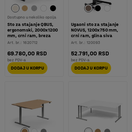
Dostupno u nekoliko opcija
Sto za stajanje QBUS,
Ugaoni sto za stajanje
ergonomski, 2000x1200
NOVUS, 1200x750 mm,
mm, crni ram, breza
crni ram, glina siva
Art. br.
:
1620712
Art. br.
:
120093
69.780,00 RSD
52.791,00 RSD
bez PDV-a
bez PDV-a
DODAJ U KORPU
DODAJ U KORPU