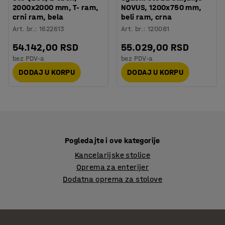
2000x2000 mm, T- ram,
NOVUS, 1200x750 mm,
crni ram, bela
beli ram, crna
Art. br.
:
1622613
Art. br.
:
120081
54.142,00 RSD
55.029,00 RSD
bez PDV-a
bez PDV-a
DODAJ U KORPU
DODAJ U KORPU
Pogledajte i ove kategorije
Kancelarijske stolice
Oprema za enterijer
Dodatna oprema za stolove