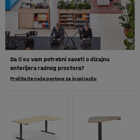
Da li su vam potrebni saveti o dizajnu
enterijera radnog prostora?
Pročitajte naše postove za inspiraciju