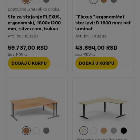
Dostupno u nekoliko opcija
Sto za stajanje FLEXUS,
"Flexus" ergonomični
ergonomski, 1600x1200
sto: levi: D 1800 mm: beli
mm, silver ram, bukva
laminat
Art. br.
:
153251
Art. br.
:
149293
59.737,00 RSD
43.694,00 RSD
bez PDV-a
bez PDV-a
DODAJ U KORPU
DODAJ U KORPU